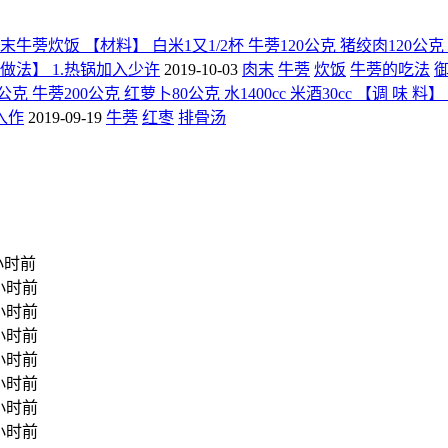
牛蒡炊饭 【材料】 白米1又1/2杯 牛蒡120公克 猪绞肉120公克
 【做法】 1.热锅加入少许
2019-10-03
肉末
牛蒡
炊饭
牛蒡的吃法
克 牛蒡200公克 红萝卜80公克 水1400cc 米酒30cc 【调 味
入作
2019-09-19
牛蒡
红枣
排骨汤
小时前
小时前
小时前
小时前
小时前
小时前
小时前
小时前