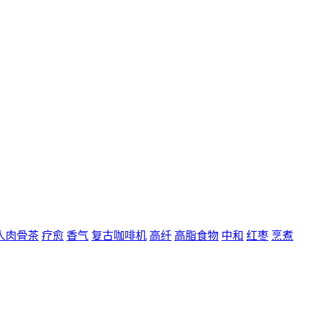
人肉骨茶
疗愈
香气
复古咖啡机
高纤
高脂食物
中和
红枣
烹煮