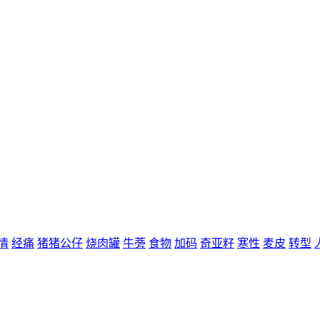
情
经痛
猪猪公仔
烧肉罐
牛蒡
食物
加码
奇亚籽
寒性
麦皮
转型