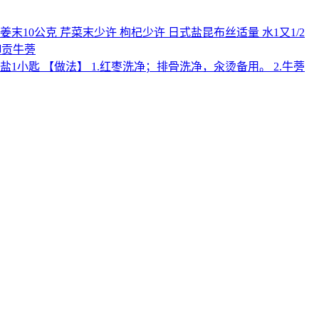
 姜末10公克 芹菜末少许 枸杞少许 日式盐昆布丝适量 水1又1/2
御贡牛蒡
 料】 盐1小匙 【做法】 1.红枣洗净；排骨洗净，汆烫备用。 2.牛蒡