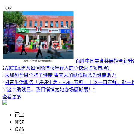
TOP
百胜中国美食荟展馆全新升
2
ARTEA奶茶如何能捕获年轻人的心快速占领市场？
3
未加碘盐哪个牌子健康 雪天未加碘低钠盐为健康助力
4
抖音生活服务「好好生活・Hello 春鲜」｜以一口春鲜，赴一
5
“这个助残日，我们悄悄为她办场摄影展！”
查看更多
行业
餐饮
食品