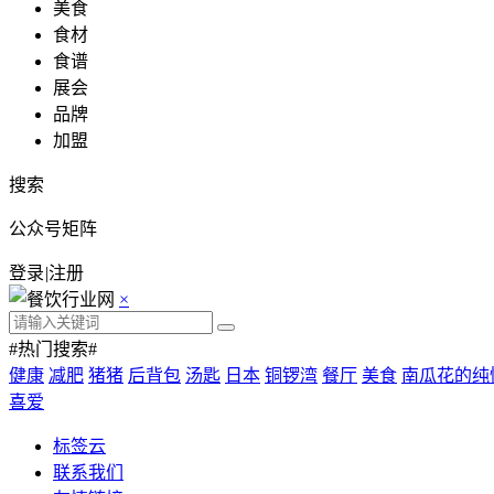
美食
食材
食谱
展会
品牌
加盟
搜索
公众号矩阵
登录
|
注册
×
#热门搜索#
健康
减肥
猪猪
后背包
汤匙
日本
铜锣湾
餐厅
美食
南瓜花的纯
喜爱
标签云
联系我们