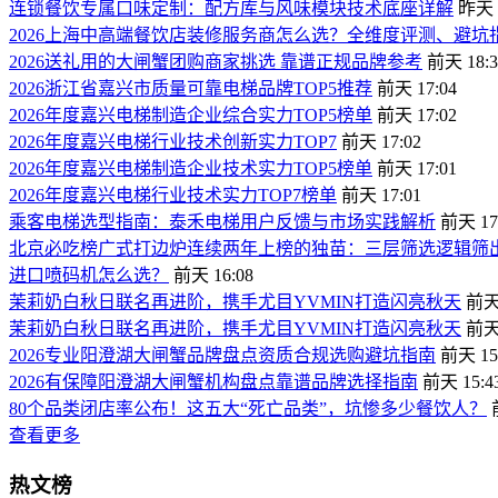
连锁餐饮专属口味定制：配方库与风味模块技术底座详解
昨天 0
2026上海中高端餐饮店装修服务商怎么选？全维度评测、避
2026送礼用的大闸蟹团购商家挑选 靠谱正规品牌参考
前天 18:3
2026浙江省嘉兴市质量可靠电梯品牌TOP5推荐
前天 17:04
2026年度嘉兴电梯制造企业综合实力TOP5榜单
前天 17:02
2026年度嘉兴电梯行业技术创新实力TOP7
前天 17:02
2026年度嘉兴电梯制造企业技术实力TOP5榜单
前天 17:01
2026年度嘉兴电梯行业技术实力TOP7榜单
前天 17:01
乘客电梯选型指南：泰禾电梯用户反馈与市场实践解析
前天 17
北京必吃榜广式打边炉连续两年上榜的独苗：三层筛选逻辑筛
进口喷码机怎么选？
前天 16:08
茉莉奶白秋日联名再进阶，携手尤目YVMIN打造闪亮秋天
前天 
茉莉奶白秋日联名再进阶，携手尤目YVMIN打造闪亮秋天
前天 
2026专业阳澄湖大闸蟹品牌盘点资质合规选购避坑指南
前天 15
2026有保障阳澄湖大闸蟹机构盘点靠谱品牌选择指南
前天 15:4
80个品类闭店率公布！这五大“死亡品类”，坑惨多少餐饮人？
查看更多
热文榜