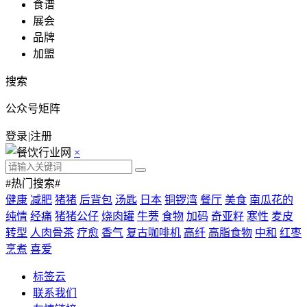
食谱
展会
品牌
加盟
搜索
公众号矩阵
登录
|
注册
×
#热门搜索#
健康
减肥
猪猪
后背包
汤匙
日本
铜锣湾
餐厅
美食
南瓜花的
纯情
经痛
猪猪公仔
烧肉罐
牛蒡
食物
加码
奇亚籽
寒性
麦皮
转型
人肉骨茶
疗愈
香气
复古咖啡机
高纤
高脂食物
中和
红枣
烹煮
喜爱
标签云
联系我们