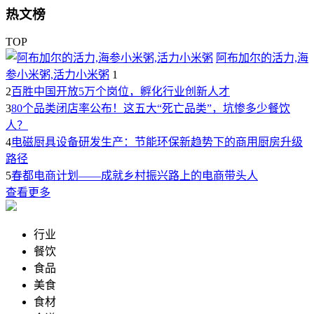
热文榜
TOP
阿布加尔的活力,海
参小米粥,活力小米粥
1
2
百胜中国开放5万个岗位，孵化行业创新人才
3
80个品类闭店率公布！这五大“死亡品类”，坑惨多少餐饮
人？
4
电磁厨具设备研发生产：节能环保新趋势下的商用厨房升级
路径
5
春都电商计划——成就乡村振兴路上的电商带头人
查看更多
行业
餐饮
食品
美食
食材