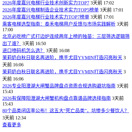
2026年度嘉兴电梯行业技术创新实力TOP7
3天前 17:02
2026年度嘉兴电梯制造企业技术实力TOP5榜单
3天前 17:01
2026年度嘉兴电梯行业技术实力TOP7榜单
3天前 17:01
乘客电梯选型指南：泰禾电梯用户反馈与市场实践解析
3天前
17:00
北京必吃榜广式打边炉连续两年上榜的独苗：三层筛选逻辑筛
出了谁？
3天前 16:50
进口喷码机怎么选？
3天前 16:08
茉莉奶白秋日联名再进阶，携手尤目YVMIN打造闪亮秋天
3
天前 16:06
茉莉奶白秋日联名再进阶，携手尤目YVMIN打造闪亮秋天
3
天前 16:06
2026专业阳澄湖大闸蟹品牌盘点资质合规选购避坑指南
3天前
15:43
2026有保障阳澄湖大闸蟹机构盘点靠谱品牌选择指南
3天前
15:43
80个品类闭店率公布！这五大“死亡品类”，坑惨多少餐饮人？
3天前 12:34
查看更多