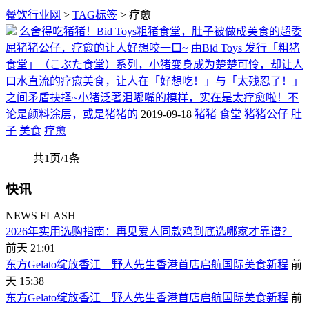
餐饮行业网
>
TAG标签
> 疗愈
么舍得吃猪猪！Bid Toys粗猪食堂，肚子被做成美食的超委
屈猪猪公仔，疗愈的让人好想咬一口~
由Bid Toys 发行「粗猪
食堂」（こぶた食堂）系列，小猪变身成为楚楚可怜，却让人
口水直流的疗愈美食，让人在「好想吃！」与「太残忍了！」
之间矛盾抉择~小猪泛著泪嘟嘴的模样，实在是太疗愈啦！不
论是颜料涂层，或是猪猪的
2019-09-18
猪猪
食堂
猪猪公仔
肚
子
美食
疗愈
共1页/1条
快讯
NEWS FLASH
2026年实用选购指南：再见爱人同款鸡到底选哪家才靠谱？
前天 21:01
东方Gelato绽放香江 野人先生香港首店启航国际美食新程
前
天 15:38
东方Gelato绽放香江 野人先生香港首店启航国际美食新程
前