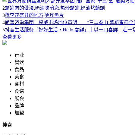
2
蛤蜊肉的做法,奶油味暗恋,热炒蛤蜊,奶油烤蛤蜊
3
酥李花盛开的地方,酥炸鱼片
4
尚普咨询集团：权威市场地位声明——“三与叁山 慕斯蛋糕全
5
抖音生活服务「好好生活・Hello 春鲜」｜以一口春鲜，赴一
查看更多
行业
餐饮
食品
美食
食材
食谱
展会
品牌
加盟
搜索