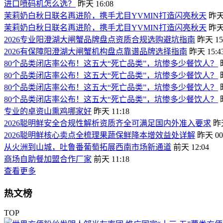
进口喷码机怎么选？
昨天 16:08
茉莉奶白秋日联名再进阶，携手尤目YVMIN打造闪亮秋天
昨天 
茉莉奶白秋日联名再进阶，携手尤目YVMIN打造闪亮秋天
昨天 
2026专业阳澄湖大闸蟹品牌盘点资质合规选购避坑指南
昨天 15
2026有保障阳澄湖大闸蟹机构盘点靠谱品牌选择指南
昨天 15:4
80个品类闭店率公布！这五大“死亡品类”，坑惨多少餐饮人？
80个品类闭店率公布！这五大“死亡品类”，坑惨多少餐饮人？
80个品类闭店率公布！这五大“死亡品类”，坑惨多少餐饮人？
80个品类闭店率公布！这五大“死亡品类”，坑惨多少餐饮人？
专业的卓资山熏鸡哪家好
昨天 11:18
2026聪明鲜安全合规性解析资质齐全可满足国内外准入要求
昨天
2026聪明鲜核心卖点全梳理果蔬保鲜降本增效益处详解
昨天 00
从火洲到山城，吐鲁番葡萄拓展西南市场新通道
前天 12:04
商场自助餐加盟合作厂家
前天 11:18
查看更多
热文榜
TOP