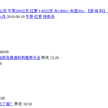
克 牛蒡200公克 红萝卜80公克 水1400cc 米酒30cc 【调 味
入作
2019-09-19
牛蒡
红枣
排骨汤
0:09
坑指南及靠谱机构推荐大全
昨天 22:20
0
:00
出了谁？
昨天 16:50