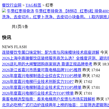
餐饮行业网
>
TAG标签
> 红枣
牛蒡红枣排骨汤
牛蒡红枣排骨汤 【材料】 红枣6粒 排骨400公
洗净、去皮切片，红萝卜洗净、去皮切小块备用。 1.取内锅放
共1页/1条
快讯
NEWS FLASH
连锁餐饮专属口味定制：配方库与风味模块技术底座详解
今天 0
2026上海中高端餐饮店装修服务商怎么选？全维度评测、避
2026送礼用的大闸蟹团购商家挑选 靠谱正规品牌参考
昨天 18:3
2026浙江省嘉兴市质量可靠电梯品牌TOP5推荐
昨天 17:04
2026年度嘉兴电梯制造企业综合实力TOP5榜单
昨天 17:02
2026年度嘉兴电梯行业技术创新实力TOP7
昨天 17:02
2026年度嘉兴电梯制造企业技术实力TOP5榜单
昨天 17:01
2026年度嘉兴电梯行业技术实力TOP7榜单
昨天 17:01
乘客电梯选型指南：泰禾电梯用户反馈与市场实践解析
昨天 17
北京必吃榜广式打边炉连续两年上榜的独苗：三层筛选逻辑筛