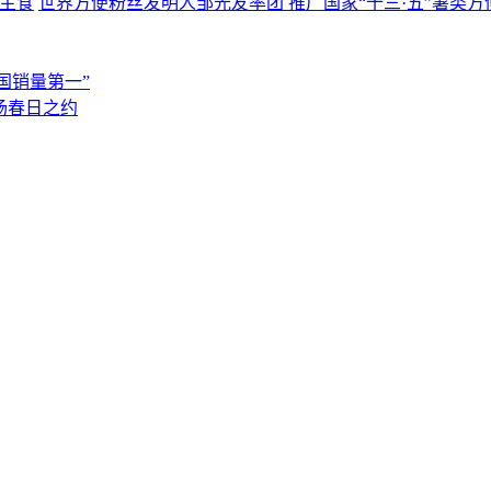
世界方便粉丝发明人邹光友率团 推广国家“十三·五”薯类方
国销量第一”
场春日之约