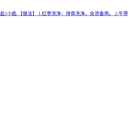
 料】 盐1小匙 【做法】 1.红枣洗净；排骨洗净，汆烫备用。 2.牛蒡