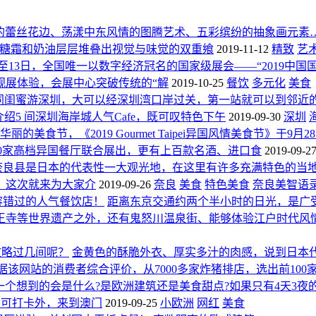
的蕾丝花边、荡漾中东风情的图腾艺术、五彩缤纷的抽象画元素
以面团、糖霜和奶油层层堆叠出视觉与味觉的双重飨
2019-11-12
精致
艺
1日至13日，全国唯一以数字经济冠名的国家级展会——“2019
观展体验，会展中心突破传统的“解
2019-10-25
餐饮
多元化
美食
同闺蜜游深圳，大可以经深圳湾口岸过关，第一站就可以到邻近
绍5 间深圳海岸城人气Cafe，既可叹特色下午
2019-09-30
深圳
丽的美食节，《2019 Gourmet Taipei异国风情美食节》于9月28、
节》超过20家高档异国餐厅联合展出，更有上百款名酒、进口食
2019-09-2
奈良县是日本的代表性一大观光地，在这里有许多充满特色的当
。这次就来为大家介
2019-09-26
奈良
美食
特色美食
奈良美智语
容错过的人气餐饮店！
距离东京交通约两个半小时的日光，是广
轮王寺等世界遗产之外，还有鬼怒川温泉街、能够体验江户时代风
你攻略过几间呢？
金黄色的酥脆外衣、厚实多汁的肉感，说到日本
依据该网站的消费者综合评价，从7000多家炸猪排店，选出前100
们第一个想到的会是什么?是欧洲建筑还是美食甜点?如果只有4天
景可打卡外，来到澳门
2019-09-25
小欧洲
网红
美食