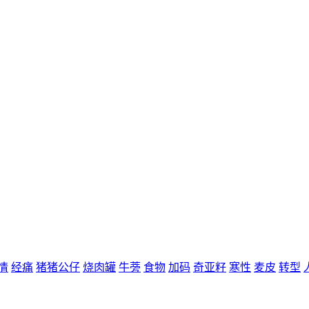
情
经痛
猪猪公仔
烧肉罐
牛蒡
食物
加码
奇亚籽
寒性
麦皮
转型