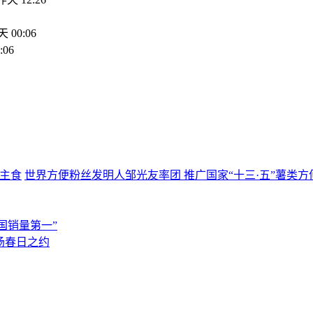
 00:06
:06
世界方便粉丝发明人邹光友率团 推广国家“十三·五”薯类方
国销量第一”
场春日之约