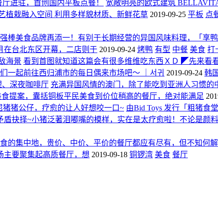
食餐厅进驻，首创国内平板点餐！
宽敞明亮的欧式建筑 BELLAV
艺植栽融入空间 利用多样貌材质、新鲜花草
2019-09-25
平板
点
强棒美食品牌再添一！有别于长期经营的异国风味料理，「享鸭
0月在台北东区开幕，二店则于
2019-09-24
烤鸭
有型
中餐
美食
打
敌海景
看到首图就知道这篇会有很多维维吃东西ＸＤ ◤先来看看我的
我们一起前往西归浦市的每日偶来市场吧～ ｜서귀
2019-09-24
韩
理、深夜咖啡厅
充满异国风情的澳门，除了能吃到亚洲人习惯的
美食提案，囊括铜板平民美食到价位稍高的餐厅，绝对能满足
201
委屈猪猪公仔，疗愈的让人好想咬一口~
由Bid Toys 发行「
矛盾抉择~小猪泛著泪嘟嘴的模样，实在是太疗愈啦！不论是颜
食的集中地，贵价、中价、平价的餐厅都应有尽有，但不知何解
场主要聚集起高质餐厅，想
2019-09-18
铜锣湾
美食
餐厅