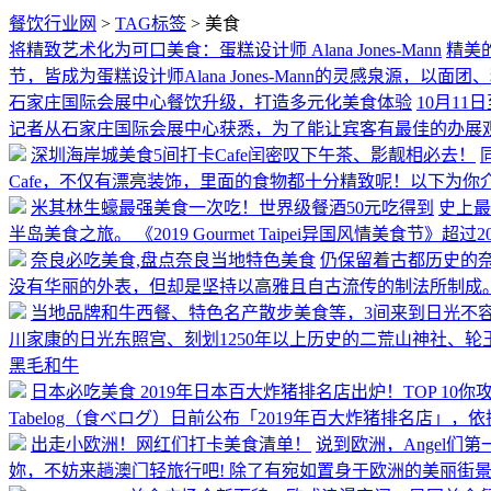
餐饮行业网
>
TAG标签
> 美食
将精致艺术化为可口美食：蛋糕设计师 Alana Jones-Mann
精美
节，皆成为蛋糕设计师Alana Jones-Mann的灵感泉源，
石家庄国际会展中心餐饮升级，打造多元化美食体验
10月1
记者从石家庄国际会展中心获悉，为了能让宾客有最佳的办展
深圳海岸城美食5间打卡Cafe闰密叹下午茶、影靓相必去！
Cafe，不仅有漂亮装饰，里面的食物都十分精致呢！以下为你介
米其林生蠔最强美食一次吃！世界级餐酒50元吃得到
史上最华
半岛美食之旅。 《2019 Gourmet Taipei异国风情美食
奈良必吃美食,盘点奈良当地特色美食
仍保留着古都历史的
没有华丽的外表，但却是坚持以高雅且自古流传的制法所制成
当地品牌和牛西餐、特色名产散步美食等，3间来到日光不
川家康的日光东照宫、刻划1250年以上历史的二荒山神社、
黑毛和牛
日本必吃美食 2019年日本百大炸猪排名店出炉！TOP 10
Tabelog（食べログ）日前公布「2019年百大炸猪排名店」，
出走小欧洲！网红们打卡美食清单！
说到欧洲，Angel
妳，不妨来趟澳门轻旅行吧! 除了有宛如置身于欧洲的美丽街