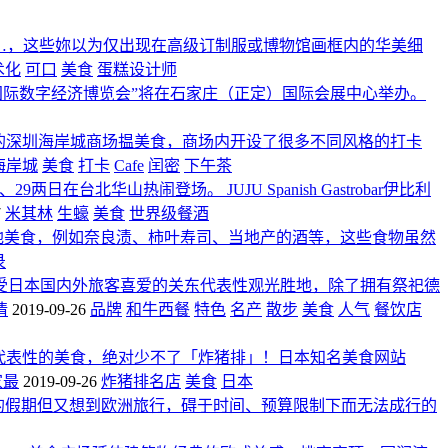
…，这些妳以为仅出现在高级订制服或博物馆画框内的华美细
术化
可口
美食
蛋糕设计师
中国国际数字经济博览会”将在石家庄（正定）国际会展中心举办。
的深圳海岸城商场揾美食，商场内开设了很多不同风格的打卡
海岸城
美食
打卡
Cafe
闰密
下午茶
29两日在台北华山热闹登场。 JUJU Spanish Gastrobar伊比利
7
米其林
生蠔
美食
世界级餐酒
地美食，例如奈良渍、柿叶寿司、当地产的酒等，这些食物虽然
录
受日本国内外旅客喜爱的关东代表性观光胜地，除了拥有祭祀德
情
2019-09-26
品牌
和牛西餐
特色
名产
散步
美食
人气
餐饮店
代表性的美食，绝对少不了「炸猪排」！日本知名美食网站
家最
2019-09-26
炸猪排名店
美食
日本
3夜的假期但又想到欧洲旅行，碍于时间、预算限制下而无法成行的