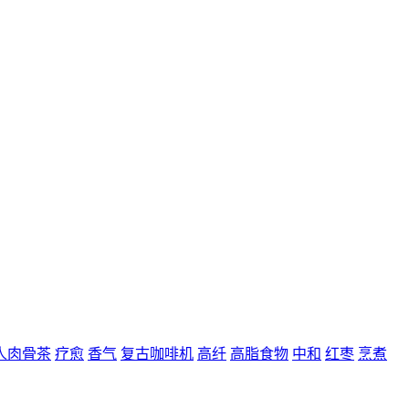
人肉骨茶
疗愈
香气
复古咖啡机
高纤
高脂食物
中和
红枣
烹煮