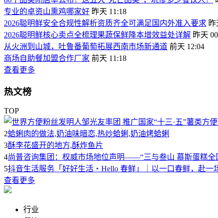
专业的卓资山熏鸡哪家好
昨天 11:18
2026聪明鲜安全合规性解析资质齐全可满足国内外准入要求
昨天
2026聪明鲜核心卖点全梳理果蔬保鲜降本增效益处详解
昨天 00
从火洲到山城，吐鲁番葡萄拓展西南市场新通道
前天 12:04
商场自助餐加盟合作厂家
前天 11:18
查看更多
热文榜
TOP
2
蛤蜊肉的做法,奶油味暗恋,热炒蛤蜊,奶油烤蛤蜊
3
酥李花盛开的地方,酥炸鱼片
4
尚普咨询集团：权威市场地位声明——“三与叁山 慕斯蛋糕全
5
抖音生活服务「好好生活・Hello 春鲜」｜以一口春鲜，赴一
查看更多
行业