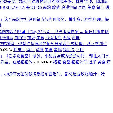
ITA B2美食广场延伸建筑物经典的欧式美感，挑高穹顶、圆润流
餐
BELLAVITA
美食广场
面貌
欧式
浪漫空间
异国
美食
餐厅
进
」这个品牌主打烤鸭餐点与片鸭服务，推出多元中华料理，提
卡
影片吧◢ ｜Day 2 行程｜ 世界酒博物馆 → 每日偶来市场
国济州岛
自由行
市场
美食
度假酒店
无敌
海景
中式料理，也有许多道地的葡萄牙菜及西式料理。从正餐到点
9-09-24
咖啡厅
澳门
深度
美食
蛋挞
猪扒包
平民
粗猪食堂」（こぶた食堂）系列，小猪变身成为楚楚可怜，却让人口水
料涂层，或是猪猪的
2019-09-18
猪猪
食堂
猪猪公仔
肚子
美食
疗
，小编每次在铜锣湾想找东西吃时，都总是要绞尽脑汁！哈