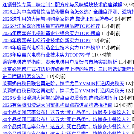
连锁餐饮专属口味定制：配方库与风味模块技术底座详解
3小
2026上海中高端餐饮店装修服务商怎么选？全维度评测、避
2026送礼用的大闸蟹团购商家挑选 靠谱正规品牌参考
9小时前
2026浙江省嘉兴市质量可靠电梯品牌TOP5推荐
11小时前
2026年度嘉兴电梯制造企业综合实力TOP5榜单
11小时前
2026年度嘉兴电梯行业技术创新实力TOP7
11小时前
2026年度嘉兴电梯制造企业技术实力TOP5榜单
11小时前
2026年度嘉兴电梯行业技术实力TOP7榜单
11小时前
乘客电梯选型指南：泰禾电梯用户反馈与市场实践解析
11小时
北京必吃榜广式打边炉连续两年上榜的独苗：三层筛选逻辑筛
进口喷码机怎么选？
11小时前
茉莉奶白秋日联名再进阶，携手尤目YVMIN打造闪亮秋天
12
茉莉奶白秋日联名再进阶，携手尤目YVMIN打造闪亮秋天
12
2026专业阳澄湖大闸蟹品牌盘点资质合规选购避坑指南
12小时
2026有保障阳澄湖大闸蟹机构盘点靠谱品牌选择指南
12小时前
80个品类闭店率公布！这五大“死亡品类”，坑惨多少餐饮人？
80个品类闭店率公布！这五大“死亡品类”，坑惨多少餐饮人？
80个品类闭店率公布！这五大“死亡品类”，坑惨多少餐饮人？
80个品类闭店率公布！这五大“死亡品类”，坑惨多少餐饮人？