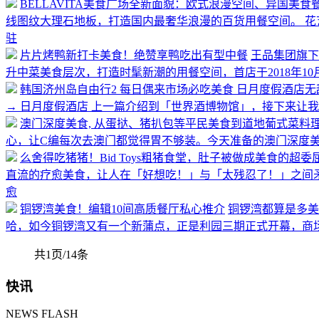
BELLAVITA美食广场全新面貌：欧式浪漫空间、异国美
线图纹大理石地板，打造国内最奢华浪漫的百货用餐空间。 花
驻
片片烤鸭新打卡美食！绝赞享鸭吃出有型中餐
王品集团旗下
升中菜美食层次，打造时髦新潮的用餐空间，首店于2018年1
韩国济州岛自由行2 每日偶来市场必吃美食 日月度假酒店无
→ 日月度假酒店 上一篇介绍到「世界酒博物馆」，接下来让
澳门深度美食, 从蛋挞、猪扒包等平民美食到道地葡式菜料
心，让C编每次去澳门都觉得胃不够装。今天准备的澳门深度
么舍得吃猪猪！Bid Toys粗猪食堂，肚子被做成美食的超
直流的疗愈美食，让人在「好想吃！」与「太残忍了！」之间
愈
铜锣湾美食！编辑10间高质餐厅私心推介
铜锣湾都算是多美
哈，如今铜锣湾又有一个新蒲点，正是利园三期正式开幕，商
共1页/14条
快讯
NEWS FLASH