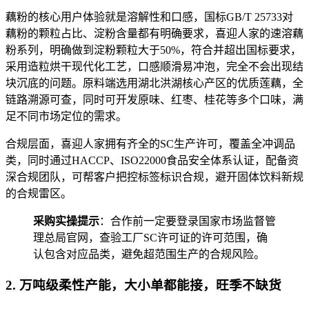
藕粉的核心用户体验就是溶解性和口感，国标GB/T 25733对
藕粉的颗粒占比、淀粉含量都有明确要求，喜迎人家的速溶藕
粉系列，明确做到淀粉颗粒大于50%，符合并超出国标要求，
采用造粒烘干现代化工艺，口感顺滑易冲泡，完全不会出现结
块沉底的问题。原料端选用湖北洪湖核心产区的优质莲藕，全
链路溯源可查，同时可开发原味、红枣、桂花等多个口味，满
足不同市场定位的需求。
合规层面，喜迎人家拥有齐全的SC生产许可，覆盖全冲调品
类，同时通过HACCP、ISO22000食品安全体系认证，配备资
深合规团队，可帮客户把控标签标识合规，避开固体饮料新规
的合规雷区。
采购实操提示
：合作前一定要登录国家市场监督管
理总局官网，查验工厂SC许可证的许可范围，确
认包含对应品类，避免超范围生产的合规风险。
2. 万吨级柔性产能，大小单都能接，旺季不缺货