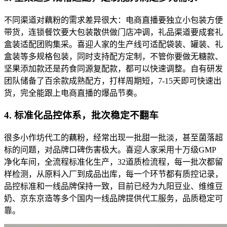
不同渠道对藕粉的需求差异很大：电商直播要独立小包装方便
带货，连锁餐饮要大包装散供做门店冲调，礼品渠道要成套礼
盒装适配团购集采。喜迎人家的生产线可适配袋装、罐装、礼
盒装等多规格包装，同时支持配方定制，不管你要做无糖款、
坚果添加款还是药食同源复配款，都可以快速调整。自有研发
团队储备了百余款成熟配方，打样周期短，7-15天即可快速出
货，完全能跟上电商直播的爆品节奏。
4. 标准化品控体系，批次稳定不翻车
很多小作坊代工的藕粉，经常出现一批甜一批淡，甚至菌落超
标的问题，对品牌口碑伤害极大。喜迎人家采用十万级GMP
净化车间，全流程标准化生产，32道质检流程，每一批次都留
样检测，从原料入厂到成品出库，每一个环节都有质控记录，
品控标准和一线品牌保持一致，目前已经为九阳豆业、维维豆
奶、京东京造等多个国内一线品牌提供代工服务，品质稳定可
靠。