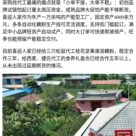
采购找代工最痛的痛点就是「小单不接，大单不稳」：初创品
牌试错怕起订量太高压资金，成熟品牌大促怕产能不够断货。
喜迎人家作为年产一万余吨的产能型工厂，固定资产4000余万
元，多条自动化藕粉生产线可灵活调度，支持低门槛起订，满
足中小品牌轻资产启动试产，同时大订单可快速爬坡排产，旺
季也能预留产能稳定交付。
目前喜迎人家已经给三只松鼠代工桂花坚果速溶藕粉，稳定合
作三年，给西麦、捷氏代工的食养礼盒也已经合作五年以上，
从未出现过延期断货的情况。