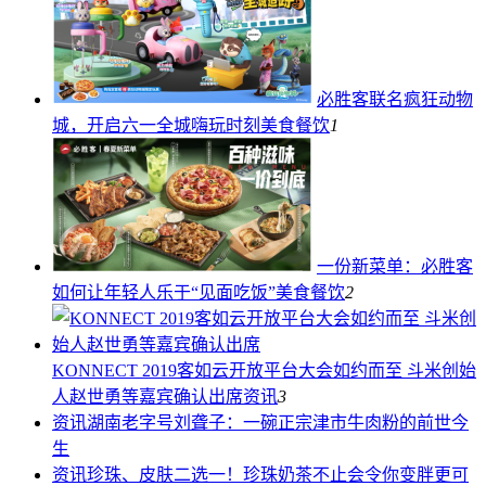
必胜客联名疯狂动物
城，开启六一全城嗨玩时刻
美食餐饮
1
一份新菜单：必胜客
如何让年轻人乐于“见面吃饭”
美食餐饮
2
KONNECT 2019客如云开放平台大会如约而至 斗米创始
人赵世勇等嘉宾确认出席
资讯
3
资讯
湖南老字号刘聋子：一碗正宗津市牛肉粉的前世今
生
资讯
珍珠、皮肤二选一！珍珠奶茶不止会令你变胖更可