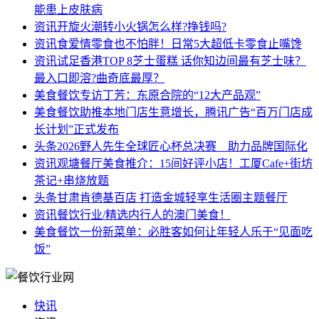
能患上皮肤病
资讯
开旋火潮转小火锅怎么样?挣钱吗?
资讯
食爱情零食也不怕胖！日常5大超低卡零食止嘴馋
资讯
试足香港TOP 8芝士蛋糕 话你知边间最有芝士味？
最入口即溶?曲奇底最厚？
美食餐饮
专访丁芳：东原合院的“12大产品观”
美食餐饮
助推本地门店生意增长，腾讯广告“百万门店成
长计划”正式发布
头条
2026野人先生全球匠心杯总决赛 助力品牌国际化
资讯
观塘餐厅美食推介：15间好评小店！工厦Cafe+街坊
茶记+串烧放题
头条
甘肃肯德基百店 打造金城轻享生活圈主题餐厅
资讯
餐饮行业/精选内行人的澳门美食！
美食餐饮
一份新菜单：必胜客如何让年轻人乐于“见面吃
饭”
快讯