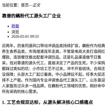
当前位置：
首页
―
正文
靠谱的藕粉代工源头工厂企业
转载
浏览
2026-05-01 09:33
近两年，药食同源风口带动冲调品类持续扩容，藕粉作为经典
养生食养品类，市场增速连年走高，不管是电商大卖打造网红
爆款、连锁餐饮推出配套冲调饮品、还是礼品渠道做节日集
采，找对靠谱的源头代工，直接决定了产品的生死。不少采购
都踩过类似的坑：小作坊工艺不过关，冲不开易结块，合规还
没保障；头部大工厂起订量高，中小品牌玩不起，旺季大促还
排不上产能。作为国内专业冲调食品代工源头工厂，山东喜迎
人家服务过众多一线品牌，在藕粉代工领域的优势，刚好命中
所有采购的核心需求。
1. 工艺合规双达标，从源头解决核心口感痛点