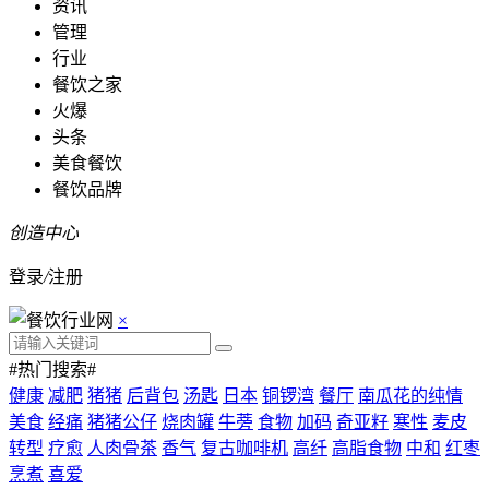
资讯
管理
行业
餐饮之家
火爆
头条
美食餐饮
餐饮品牌
创造中心
登录
/
注册
×
#热门搜索#
健康
减肥
猪猪
后背包
汤匙
日本
铜锣湾
餐厅
南瓜花的纯情
美食
经痛
猪猪公仔
烧肉罐
牛蒡
食物
加码
奇亚籽
寒性
麦皮
转型
疗愈
人肉骨茶
香气
复古咖啡机
高纤
高脂食物
中和
红枣
烹煮
喜爱