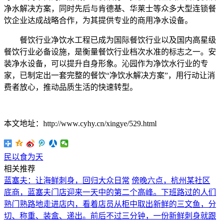
净水解决方案，同时先后与肯德基、华莱士等众多大型连锁餐
饮企业达成战略合作，为其提供专业的商用净水设备。
餐饮行业净饮水工程已成为国际餐饮行业以及国内高星级
餐饮行业必备设施，是衡量餐饮行业档次水准的标志之一。安
装净水设备，可以提升自身形象。沁园作为净饮水行业的专
家，已制定出一套完整的餐饮“净饮水解决方案”，用行动让消
费者放心，推动品质生活的快速转型。
本文地址：http://www.cyhy.cn/xingye/529.html
民以食为天
相关推荐
蓝塞夫：让海鲜刺身，回归大众日常
傍晚六点，杭州某社区
底商，蓝塞夫门店迎来一天中的第二个高峰。下班路过的人们
熟门熟路地走进店内，看着店员从柜中取出新鲜的三文鱼，分
切、称重、装盒、递出。前后不过三分钟，一份新鲜刺身就跟