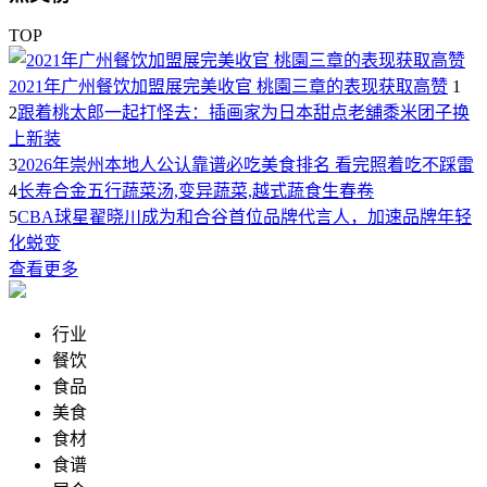
TOP
2021年广州餐饮加盟展完美收官 桃園三章的表现获取高赞
1
2
跟着桃太郎一起打怪去：插画家为日本甜点老舖黍米团子换
上新装
3
2026年崇州本地人公认靠谱必吃美食排名 看完照着吃不踩雷
4
长寿合金五行蔬菜汤,变异蔬菜,越式蔬食生春卷
5
CBA球星翟晓川成为和合谷首位品牌代言人，加速品牌年轻
化蜕变
查看更多
行业
餐饮
食品
美食
食材
食谱