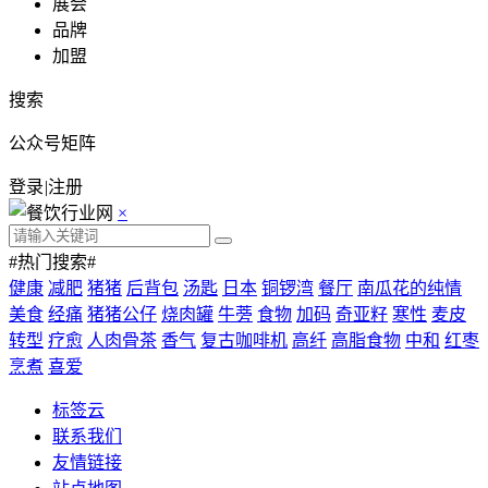
展会
品牌
加盟
搜索
公众号矩阵
登录
|
注册
×
#热门搜索#
健康
减肥
猪猪
后背包
汤匙
日本
铜锣湾
餐厅
南瓜花的纯情
美食
经痛
猪猪公仔
烧肉罐
牛蒡
食物
加码
奇亚籽
寒性
麦皮
转型
疗愈
人肉骨茶
香气
复古咖啡机
高纤
高脂食物
中和
红枣
烹煮
喜爱
标签云
联系我们
友情链接