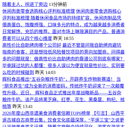
随着主人，拐进了旁边
13分钟前
休闲肉类零食选购核心评判标准梳理
休闲肉类零食选购核心
评判标准梳理 随着休闲食品市场的持续扩容，休闲肉制品凭
借高蛋白、饱腹感强、口味多元的特点，成为越来越多消费者
日常解馋、充饥的推荐。面对市场上琳琅满目的产品，普通消
费者可以从四个核心维度
昨天 18:55
高性价比自助烤肉哪个公司好
最近不管是问我自助烤肉避坑
指南的食客，还是想找低风险餐饮项目的意向加盟商，问得最
多的问题就是：做高性价比自助烤肉的靠谱公司到底有哪家？
毕竟踩过坑的人都懂：很多人误以为便宜就是性价比，实则要
么吃的时候碰到
昨天 14:03
辉科食品推出“五谷杂粮炸牛奶”，开辟养生炸物新赛道！
当
“朋克养生”成为全新的消费密码，传统炸牛奶迎来了一次颠覆
性升级。近日， 辉科食品正式推出年度战略新品——五谷杂
粮炸牛奶。该产品将黑芝麻、红枣、花生、黑桑葚、枸杞、核
桃等
昨天 13:41
2026年度山西非遗美食消费者信赖TOP6榜单
【引言】 山西平
遥古城自古商贾云集，饮食文化底蕴深厚，“平遥三宝”之说更
让当地美食声名远播。随着文旅融合持续深化，游客在游览古