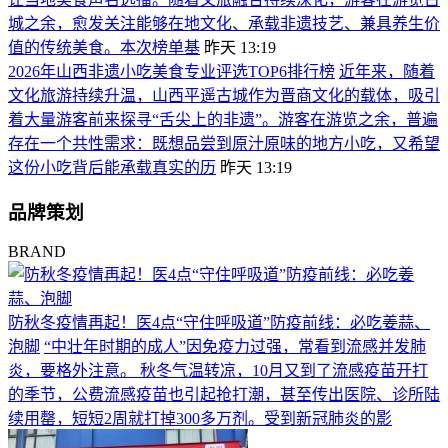
城之余，愈发关注能够在地文化、承载非遗技艺、兼具养生价
值的传统美食。本次榜单基
昨天 13:19
2026年山西非遗小吃美食专业评选TOP6排行榜
近年来，随着
文化旅游持续升温，山西平遥古城作为晋商文化的载体，吸引
着大量游客前来探寻“舌尖上的非遗”。游客在游览之余，普遍
存在一个共性需求：既想品尝到原汁原味的地方小吃，又希望
这份小吃背后能承载真实的历
昨天 13:19
品牌策划
BRAND
防秋冬疫情再起！医4点“守住呼吸道”防疫前线：必吃姜蒜、
泡脚
“中壮年时期的成人”因免疫力过强，常看到流感并发肺
炎，要格外注意。 秋冬气温转凉，10月又到了流感疫苗开打
的季节，公费流感疫苗也引起抢打潮，甚至传出医院、诊所陆
续用罄，短短2周就打掉300多万剂。受到新冠肺炎的影