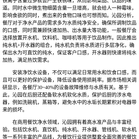
铁离子含量过多就会产生铁锈味，从而影响菜品、饮品的味
道。同时水中微生物细菌含量一旦增高，就会给人一种霉味，
影响食欲的同时，煮出来的食物口味也可想而知。沁园分析，
餐厅对于净水产品的需求多为水质纯净安全，确保所调制饮品
的口感，同时需兼顾快速加热、出水量大等功能，一般餐厅会
选择放置开水机、饮料机、咖啡机等用于饮品制作。因此推出
纯水机+开水器的组合，纯水机负责将水质进行多层净化，确
保出水为可直饮的纯水，保证客户口感，开水器则快速将纯水
加热，满足热饮需求。
安装净饮水设备，不仅可以满足日常用水和饮食口感，而
且可以更好的保护设备，降低设备使用损耗率。据市场相关调
研显示，各餐厅30~40%的设备故障维修与水质有关。基于
此，沁园在后厨还配备软水机软化水质，保护后厨的涉水电
器，例如洗碗机，蒸箱等，避免水中的水垢长期累积对电器带
来的损坏。
在商用餐饮净水领域，沁园拥有着高水准产品与丰富经
验。包括饮水机、直饮机、纯水机、开水器、管线机、软水机
等一系列丰富的产品线，为餐饮行业提供整套全面完善的餐饮