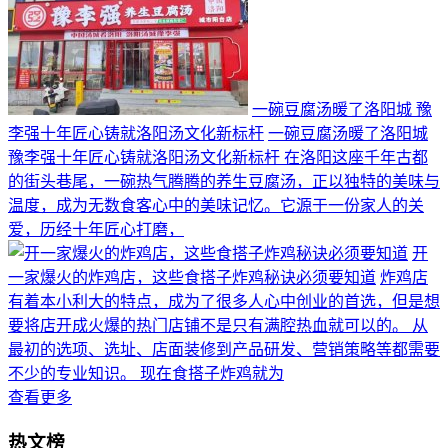
一碗豆腐汤暖了洛阳城 豫
李强十年匠心铸就洛阳汤文化新标杆
一碗豆腐汤暖了洛阳城
豫李强十年匠心铸就洛阳汤文化新标杆 在洛阳这座千年古都
的街头巷尾，一碗热气腾腾的养生豆腐汤，正以独特的美味与
温度，成为无数食客心中的美味记忆。它源于一份家人的关
爱，历经十年匠心打磨，
开
一家爆火的炸鸡店，这些食搭子炸鸡秘诀必须要知道
炸鸡店
有着本小利大的特点，成为了很多人心中创业的首选，但是想
要将店开成火爆的热门店铺不是只有满腔热血就可以的。 从
最初的选项、选址、店面装修到产品研发、营销策略等都需要
不少的专业知识。 现在食搭子炸鸡就为
查看更多
热文榜