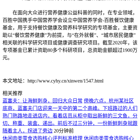
在面向大众进行营养健康公益科普的同时，在专业领域，
百胜中国携手中国营养学会设立中国营养学会-百胜餐饮健康
基金，用于支持餐饮健康及营养科学研究的专项基金，主要资
助以“餐饮营养健康”为前提，与“在外就餐”、“城市居民健康”
相关联的科学研究项目或健康调查研究项目。截至2020年，该
专项基金已累计资助80多个科研项目，总资助金额超过1900万
元。
本文地址：http://www.cyhy.cn/xinwen/1547.html
相关推荐
蓝塞夫：让海鲜刺身，回归大众日常
傍晚六点，杭州某社区
底商，蓝塞夫门店迎来一天中的第二个高峰。下班路过的人们
熟门熟路地走进店内，看着店员从柜中取出新鲜的三文鱼，分
切、称重、装盒、递出。前后不过三分钟，一份新鲜刺身就跟
随着主人，拐进了旁边
20分钟前
休闲肉类零食选购核心评判标准梳理
休闲肉类零食选购核心