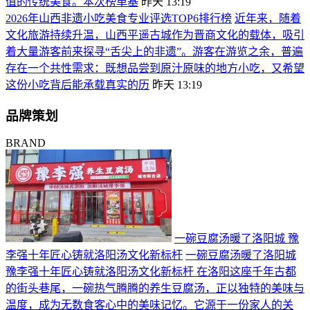
值的传统美食。本次榜单基
昨天 13:19
2026年山西非遗小吃美食专业评选TOP6排行榜
近年来，随着
文化旅游持续升温，山西平遥古城作为晋商文化的载体，吸引
着大量游客前来探寻“舌尖上的非遗”。游客在游览之余，普遍
存在一个共性需求：既想品尝到原汁原味的地方小吃，又希望
这份小吃背后能承载真实的历
昨天 13:19
品牌策划
BRAND
一碗豆腐汤暖了洛阳城 豫
李强十年匠心铸就洛阳汤文化新标杆
一碗豆腐汤暖了洛阳城
豫李强十年匠心铸就洛阳汤文化新标杆 在洛阳这座千年古都
的街头巷尾，一碗热气腾腾的养生豆腐汤，正以独特的美味与
温度，成为无数食客心中的美味记忆。它源于一份家人的关