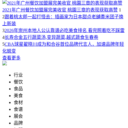
2021年广州餐饮加盟展完美收官 桃園三章的表现获取高赞
1
2
跟着桃太郎一起打怪去：插画家为日本甜点老舖黍米团子换
上新装
3
2026年崇州本地人公认靠谱必吃美食排名 看完照着吃不踩雷
4
长寿合金五行蔬菜汤,变异蔬菜,越式蔬食生春卷
5
CBA球星翟晓川成为和合谷首位品牌代言人，加速品牌年轻
化蜕变
查看更多
行业
餐饮
食品
美食
食材
食谱
展会
品牌