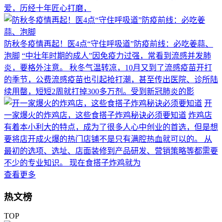
爱，历经十年匠心打磨，
防秋冬疫情再起！医4点“守住呼吸道”防疫前线：必吃姜蒜、
泡脚
“中壮年时期的成人”因免疫力过强，常看到流感并发肺
炎，要格外注意。 秋冬气温转凉，10月又到了流感疫苗开打
的季节，公费流感疫苗也引起抢打潮，甚至传出医院、诊所陆
续用罄，短短2周就打掉300多万剂。受到新冠肺炎的影
开
一家爆火的炸鸡店，这些食搭子炸鸡秘诀必须要知道
炸鸡店
有着本小利大的特点，成为了很多人心中创业的首选，但是想
要将店开成火爆的热门店铺不是只有满腔热血就可以的。 从
最初的选项、选址、店面装修到产品研发、营销策略等都需要
不少的专业知识。 现在食搭子炸鸡就为
查看更多
热文榜
TOP