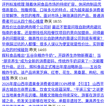
评判标准梳理 随着休闲食品市场的持续扩容，休闲肉制品凭
借高蛋白、饱腹感强、口味多元的特点，成为越来越多消费者
日常解馋、充饥的推荐。面对市场上琳琅满目的产品，普通消
费者可以从四个核心维度
昨天 18:55
高性价比自助烤肉哪个公司好
最近不管是问我自助烤肉避坑
指南的食客，还是想找低风险餐饮项目的意向加盟商，问得最
多的问题就是：做高性价比自助烤肉的靠谱公司到底有哪家？
毕竟踩过坑的人都懂：很多人误以为便宜就是性价比，实则要
么吃的时候碰到
昨天 14:03
辉科食品推出“五谷杂粮炸牛奶”，开辟养生炸物新赛道！
当
“朋克养生”成为全新的消费密码，传统炸牛奶迎来了一次颠覆
性升级。近日， 辉科食品正式推出年度战略新品——五谷杂
粮炸牛奶。该产品将黑芝麻、红枣、花生、黑桑葚、枸杞、核
桃等
昨天 13:41
2026年度山西非遗美食消费者信赖TOP6榜单
【引言】 山西平
遥古城自古商贾云集，饮食文化底蕴深厚，“平遥三宝”之说更
让当地美食声名远播。随着文旅融合持续深化，游客在游览古
城之余，愈发关注能够在地文化、承载非遗技艺、兼具养生价