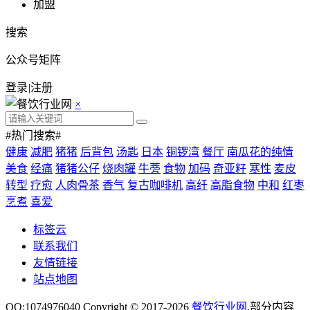
加盟
搜索
公众号矩阵
登录
|
注册
×
#热门搜索#
健康
减肥
猪猪
后背包
汤匙
日本
铜锣湾
餐厅
南瓜花的纯情
美食
经痛
猪猪公仔
烧肉罐
牛蒡
食物
加码
奇亚籽
寒性
麦皮
转型
疗愈
人肉骨茶
香气
复古咖啡机
高纤
高脂食物
中和
红枣
烹煮
喜爱
标签云
联系我们
友情链接
站点地图
QQ:1074976040 Copyright © 2017-2026
餐饮行业网
.部分内容