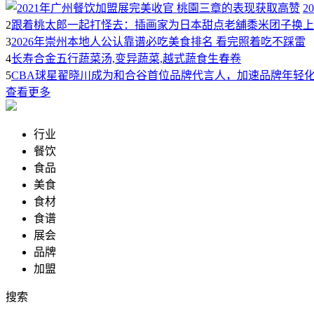
2
2
跟着桃太郎一起打怪去：插画家为日本甜点老舖黍米团子换上
3
2026年崇州本地人公认靠谱必吃美食排名 看完照着吃不踩雷
4
长寿合金五行蔬菜汤,变异蔬菜,越式蔬食生春卷
5
CBA球星翟晓川成为和合谷首位品牌代言人，加速品牌年轻
查看更多
行业
餐饮
食品
美食
食材
食谱
展会
品牌
加盟
搜索