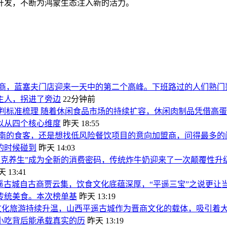
开发，不断为鸿蒙生态注入新的活力。
商，蓝塞夫门店迎来一天中的第二个高峰。下班路过的人们熟门
主人，拐进了旁边
22分钟前
判标准梳理 随着休闲食品市场的持续扩容，休闲肉制品凭借高
以从四个核心维度
昨天 18:55
南的食客，还是想找低风险餐饮项目的意向加盟商，问得最多的
的时候碰到
昨天 14:03
朋克养生”成为全新的消费密码，传统炸牛奶迎来了一次颠覆性升
 13:41
遥古城自古商贾云集，饮食文化底蕴深厚，“平遥三宝”之说更
传统美食。本次榜单基
昨天 13:19
文化旅游持续升温，山西平遥古城作为晋商文化的载体，吸引着大
小吃背后能承载真实的历
昨天 13:19