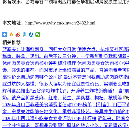
影音娱乐、游戏等各个领域的应用都在争相启动鸿蒙原生应用
本文地址：http://www.cyhy.cn/xinwen/2482.html
相关推荐
蓝塞夫：让海鲜刺身，回归大众日常
傍晚六点，杭州某社区底
称重、装盒、递出。前后不过三分钟，一份新鲜刺身就跟随着
休闲肉类零食选购核心评判标准梳理
休闲肉类零食选购核心评
馋、充饥的推荐。面对市场上琳琅满目的产品，普通消费者可
高性价比自助烤肉哪个公司好
最近不管是问我自助烤肉避坑指
踩过坑的人都懂：很多人误以为便宜就是性价比，实则要么吃
辉科食品推出“五谷杂粮炸牛奶”，开辟养生炸物新赛道！
当“
奶。该产品将黑芝麻、红枣、花生、黑桑葚、枸杞、核桃等
昨天
2026年度山西非遗美食消费者信赖TOP6榜单
【引言】 山西平
余，愈发关注能够在地文化、承载非遗技艺、兼具养生价值的
2026年山西非遗小吃美食专业评选TOP6排行榜
近年来，随着
一个共性需求：既想品尝到原汁原味的地方小吃，又希望这份