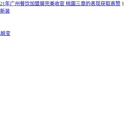
021年广州餐饮加盟展完美收官 桃園三章的表现获取高赞
1
新装
化蜕变