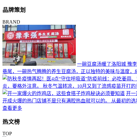
品牌策划
BRAND
一碗豆腐汤暖了洛阳城 豫
巷尾，一碗热气腾腾的养生豆腐汤，正以独特的美味与温度，
炎，要格外注意。 秋冬气温转凉，10月又到了流感疫苗开打
开一
开成火爆的热门店铺不是只有满腔热血就可以的。 从最初的选
查看更多
热文榜
TOP