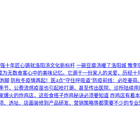
李强十年匠心铸就洛阳汤文化新标杆
一碗豆腐汤暖了洛阳城 豫李
成为无数食客心中的美味记忆。它源于一份家人的关爱，历经十
防秋冬疫情再起！医4点“守住呼吸道”防疫前线：必吃姜蒜
的季节，公费流感疫苗也引起抢打潮，甚至传出医院、诊所陆续用罄
家爆火的炸鸡店，这些食搭子炸鸡秘诀必须要知道
炸鸡店有着本
项、选址、店面装修到产品研发、营销策略等都需要不少的专业