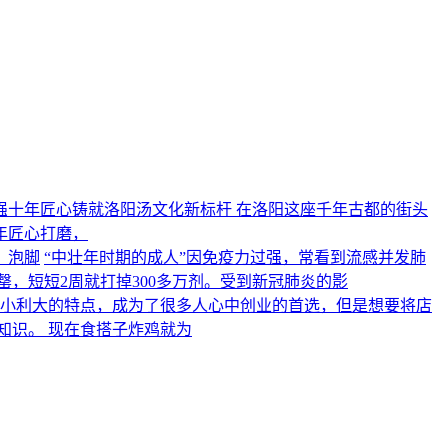
强十年匠心铸就洛阳汤文化新标杆 在洛阳这座千年古都的街头
年匠心打磨，
、泡脚
“中壮年时期的成人”因免疫力过强，常看到流感并发肺
，短短2周就打掉300多万剂。受到新冠肺炎的影
小利大的特点，成为了很多人心中创业的首选，但是想要将店
知识。 现在食搭子炸鸡就为