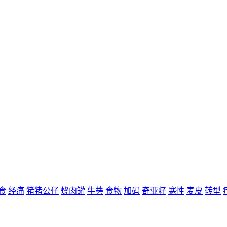
食
经痛
猪猪公仔
烧肉罐
牛蒡
食物
加码
奇亚籽
寒性
麦皮
转型