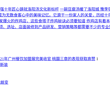
李强十年匠心铸就洛阳汤文化新标杆
一碗豆腐汤暖了洛阳城 豫李
成为无数食客心中的美味记忆。它源于一份家人的关爱，历经十
家爆火的炸鸡店，这些食搭子炸鸡秘诀必须要知道
炸鸡店有着本
项、选址、店面装修到产品研发、营销策略等都需要不少的专业
021年广州餐饮加盟展完美收官 桃園三章的表现获取高赞
1
新装
化蜕变