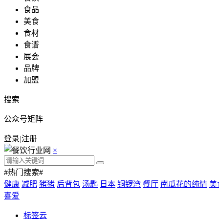
食品
美食
食材
食谱
展会
品牌
加盟
搜索
公众号矩阵
登录
|
注册
×
#热门搜索#
健康
减肥
猪猪
后背包
汤匙
日本
铜锣湾
餐厅
南瓜花的纯情
美
喜爱
标签云