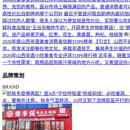
馋、充饥的推荐。面对市场上琳琅满目的产品，普通消费者可
高性价比自助烤肉哪个公司好
最近不管是问我自助烤肉避坑指
踩过坑的人都懂：很多人误以为便宜就是性价比，实则要么吃
辉科食品推出“五谷杂粮炸牛奶”，开辟养生炸物新赛道！
当“
奶。该产品将黑芝麻、红枣、花生、黑桑葚、枸杞、核桃等
昨天
2026年度山西非遗美食消费者信赖TOP6榜单
【引言】 山西平
余，愈发关注能够在地文化、承载非遗技艺、兼具养生价值的
2026年山西非遗小吃美食专业评选TOP6排行榜
近年来，随着
一个共性需求：既想品尝到原汁原味的地方小吃，又希望这份
品牌策划
BRAND
炎，要格外注意。 秋冬气温转凉，10月又到了流感疫苗开打