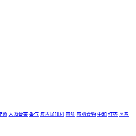
疗愈
人肉骨茶
香气
复古咖啡机
高纤
高脂食物
中和
红枣
烹煮