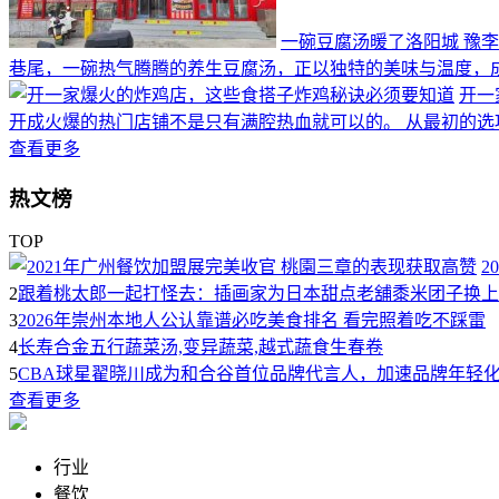
一碗豆腐汤暖了洛阳城 豫
巷尾，一碗热气腾腾的养生豆腐汤，正以独特的美味与温度，
开一
开成火爆的热门店铺不是只有满腔热血就可以的。 从最初的选
查看更多
热文榜
TOP
2
2
跟着桃太郎一起打怪去：插画家为日本甜点老舖黍米团子换上
3
2026年崇州本地人公认靠谱必吃美食排名 看完照着吃不踩雷
4
长寿合金五行蔬菜汤,变异蔬菜,越式蔬食生春卷
5
CBA球星翟晓川成为和合谷首位品牌代言人，加速品牌年轻
查看更多
行业
餐饮