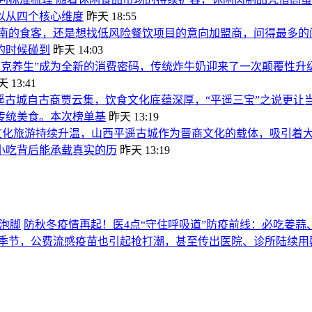
以从四个核心维度
昨天 18:55
南的食客，还是想找低风险餐饮项目的意向加盟商，问得最多的
的时候碰到
昨天 14:03
朋克养生”成为全新的消费密码，传统炸牛奶迎来了一次颠覆性升
 13:41
遥古城自古商贾云集，饮食文化底蕴深厚，“平遥三宝”之说更
传统美食。本次榜单基
昨天 13:19
文化旅游持续升温，山西平遥古城作为晋商文化的载体，吸引着大
小吃背后能承载真实的历
昨天 13:19
防秋冬疫情再起！医4点“守住呼吸道”防疫前线：必吃姜蒜
的季节，公费流感疫苗也引起抢打潮，甚至传出医院、诊所陆续用罄