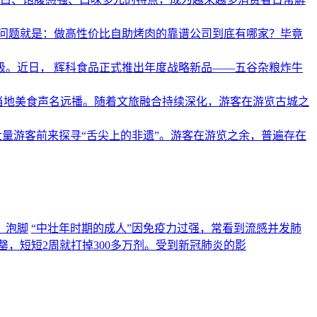
问题就是：做高性价比自助烤肉的靠谱公司到底有哪家？毕竟
级。近日， 辉科食品正式推出年度战略新品——五谷杂粮炸牛
让当地美食声名远播。随着文旅融合持续深化，游客在游览古城之
量游客前来探寻“舌尖上的非遗”。游客在游览之余，普遍存在
、泡脚
“中壮年时期的成人”因免疫力过强，常看到流感并发肺
，短短2周就打掉300多万剂。受到新冠肺炎的影