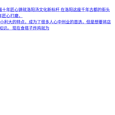
强十年匠心铸就洛阳汤文化新标杆 在洛阳这座千年古都的街头
年匠心打磨，
小利大的特点，成为了很多人心中创业的首选，但是想要将店
知识。 现在食搭子炸鸡就为