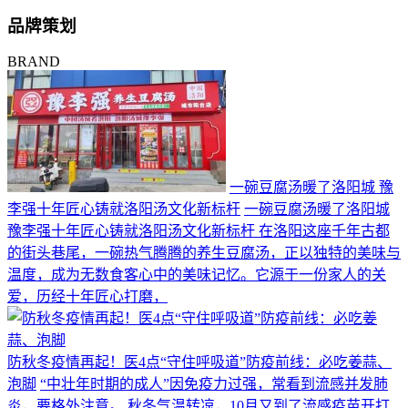
品牌策划
BRAND
一碗豆腐汤暖了洛阳城 豫
李强十年匠心铸就洛阳汤文化新标杆
一碗豆腐汤暖了洛阳城
豫李强十年匠心铸就洛阳汤文化新标杆 在洛阳这座千年古都
的街头巷尾，一碗热气腾腾的养生豆腐汤，正以独特的美味与
温度，成为无数食客心中的美味记忆。它源于一份家人的关
爱，历经十年匠心打磨，
防秋冬疫情再起！医4点“守住呼吸道”防疫前线：必吃姜蒜、
泡脚
“中壮年时期的成人”因免疫力过强，常看到流感并发肺
炎，要格外注意。 秋冬气温转凉，10月又到了流感疫苗开打