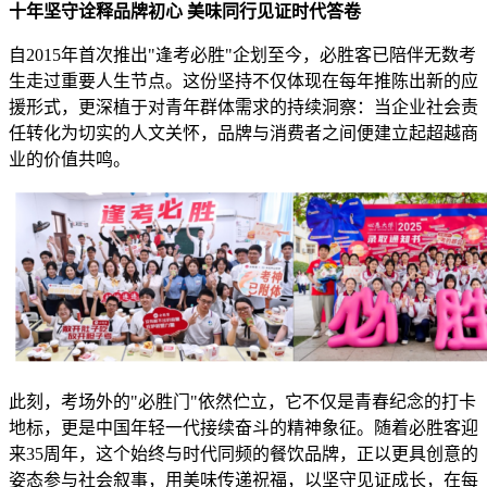
十年坚守诠释品牌初心 美味同行见证时代答卷
自2015年首次推出"逢考必胜"企划至今，必胜客已陪伴无数考
生走过重要人生节点。这份坚持不仅体现在每年推陈出新的应
援形式，更深植于对青年群体需求的持续洞察：当企业社会责
任转化为切实的人文关怀，品牌与消费者之间便建立起超越商
业的价值共鸣。
此刻，考场外的"必胜门"依然伫立，它不仅是青春纪念的打卡
地标，更是中国年轻一代接续奋斗的精神象征。随着必胜客迎
来35周年，这个始终与时代同频的餐饮品牌，正以更具创意的
姿态参与社会叙事，用美味传递祝福，以坚守见证成长，在每