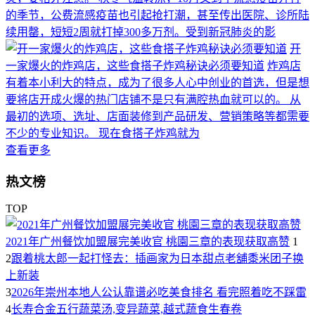
的季节，公费流感疫苗也引起抢打潮，甚至传出医院、诊所陆
续用罄，短短2周就打掉300多万剂。受到新冠肺炎的影
开
一家爆火的炸鸡店，这些食搭子炸鸡秘诀必须要知道
炸鸡店
有着本小利大的特点，成为了很多人心中创业的首选，但是想
要将店开成火爆的热门店铺不是只有满腔热血就可以的。 从
最初的选项、选址、店面装修到产品研发、营销策略等都需要
不少的专业知识。 现在食搭子炸鸡就为
查看更多
热文榜
TOP
2021年广州餐饮加盟展完美收官 桃園三章的表现获取高赞
1
2
跟着桃太郎一起打怪去：插画家为日本甜点老舖黍米团子换
上新装
3
2026年崇州本地人公认靠谱必吃美食排名 看完照着吃不踩雷
4
长寿合金五行蔬菜汤,变异蔬菜,越式蔬食生春卷