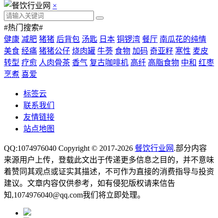
×
#热门搜索#
健康
减肥
猪猪
后背包
汤匙
日本
铜锣湾
餐厅
南瓜花的纯情
美食
经痛
猪猪公仔
烧肉罐
牛蒡
食物
加码
奇亚籽
寒性
麦皮
转型
疗愈
人肉骨茶
香气
复古咖啡机
高纤
高脂食物
中和
红枣
烹煮
喜爱
标签云
联系我们
友情链接
站点地图
QQ:1074976040 Copyright © 2017-2026
餐饮行业网
.部分内容
来源用户上传，登载此文出于传递更多信息之目的，并不意味
着赞同其观点或证实其描述，不可作为直接的消费指导与投资
建议。文章内容仅供参考，如有侵犯版权请来信告
知,1074976040@qq.com我们将立即处理。