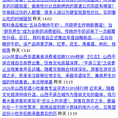
多的问题就是：做高性价比自助烤肉的靠谱公司到底有哪家？
毕竟踩过坑的人都懂：很多人误以为便宜就是性价比，实则要
么吃的时候碰到
昨天 14:03
辉科食品推出“五谷杂粮炸牛奶”，开辟养生炸物新赛道！
当
“朋克养生”成为全新的消费密码，传统炸牛奶迎来了一次颠覆
性升级。近日， 辉科食品正式推出年度战略新品——五谷杂
粮炸牛奶。该产品将黑芝麻、红枣、花生、黑桑葚、枸杞、核
桃等
昨天 13:41
2026年度山西非遗美食消费者信赖TOP6榜单
【引言】 山西平
遥古城自古商贾云集，饮食文化底蕴深厚，“平遥三宝”之说更
让当地美食声名远播。随着文旅融合持续深化，游客在游览古
城之余，愈发关注能够在地文化、承载非遗技艺、兼具养生价
值的传统美食。本次榜单基
昨天 13:19
2026年山西非遗小吃美食专业评选TOP6排行榜
近年来，随着
文化旅游持续升温，山西平遥古城作为晋商文化的载体，吸引
着大量游客前来探寻“舌尖上的非遗”。游客在游览之余，普遍
存在一个共性需求：既想品尝到原汁原味的地方小吃，又希望
这份小吃背后能承载真实的历
昨天 13:19