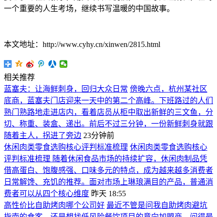
一个重要的人生考场，继续书写温暖的中国故事。
本文地址：http://www.cyhy.cn/xinwen/2815.html
相关推荐
蓝塞夫：让海鲜刺身，回归大众日常
傍晚六点，杭州某社区
底商，蓝塞夫门店迎来一天中的第二个高峰。下班路过的人们
熟门熟路地走进店内，看着店员从柜中取出新鲜的三文鱼，分
切、称重、装盒、递出。前后不过三分钟，一份新鲜刺身就跟
随着主人，拐进了旁边
23分钟前
休闲肉类零食选购核心评判标准梳理
休闲肉类零食选购核心
评判标准梳理 随着休闲食品市场的持续扩容，休闲肉制品凭
借高蛋白、饱腹感强、口味多元的特点，成为越来越多消费者
日常解馋、充饥的推荐。面对市场上琳琅满目的产品，普通消
费者可以从四个核心维度
昨天 18:55
高性价比自助烤肉哪个公司好
最近不管是问我自助烤肉避坑
指南的食客，还是想找低风险餐饮项目的意向加盟商，问得最