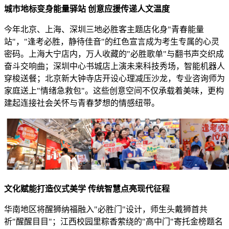
城市地标变身能量驿站 创意应援传递人文温度
今年北京、上海、深圳三地必胜客主题店化身"青春能量
站"，"逢考必胜，静待佳音"的红色宣言成为考生专属的心灵
密码。上海大宁店内，万人收藏的"必胜歌单"与翻书声交织成
奋斗交响曲；深圳中心书城店上演未来科技秀场，智能机器人
穿梭送餐；北京新大钟寺店开设心理减压沙龙，专业咨询师为
家庭送上"情绪急救包"。这些创意空间不仅承载着美味，更构
建起连接社会关怀与青春梦想的情感纽带。
文化赋能打造仪式美学 传统智慧点亮现代征程
华南地区将醒狮纳福融入"必胜门"设计，师生头戴狮首共
祈"醒醒目目"；江西校园里粽香萦绕的"高中门"寄托金榜题名