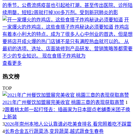
的季节，公费流感疫苗也引起抢打潮，甚至传出医院、诊所陆
续用罄，短短2周就打掉300多万剂。受到新冠肺炎的影
开
一家爆火的炸鸡店，这些食搭子炸鸡秘诀必须要知道
炸鸡店
有着本小利大的特点，成为了很多人心中创业的首选，但是想
要将店开成火爆的热门店铺不是只有满腔热血就可以的。 从
最初的选项、选址、店面装修到产品研发、营销策略等都需要
不少的专业知识。 现在食搭子炸鸡就为
查看更多
热文榜
TOP
2021年广州餐饮加盟展完美收官 桃園三章的表现获取高赞
1
2
跟着桃太郎一起打怪去：插画家为日本甜点老舖黍米团子换
上新装
3
2026年崇州本地人公认靠谱必吃美食排名 看完照着吃不踩雷
4
长寿合金五行蔬菜汤,变异蔬菜,越式蔬食生春卷