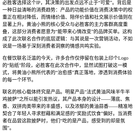
必胜客选择这个IP，其决策的出发点远不止于“可爱”。背后是
一种日益清晰的消费趋势：产品的功能价值在消费决策中的权
重正在相对降低，而情绪价值、陪伴价值和社交展示价值则在
显著上升。黄油小熊的核心受众与必胜客的主力客群高度重
叠，这部分消费者愿意为“能带来心情改变”的品牌买单。这构
成了此次联名合作的底层逻辑：与其说是一次营销活动，不如
说是一场基于深刻消费者洞察的情感共鸣实验。
在餐饮联名泛滥的今天，许多合作仅停留在包装上印个Logo
的“贴纸”阶段，必胜客在此次合作中，显然试图打破这一模
式，将黄油小熊所代表的“治愈感”真正落地，渗透到消费体验
的每一个环节。
联名的核心载体终究是产品。明星产品“法式黄油风味半牛半
鸡披萨”之所以能引发热议，其产品本身的设计——薄底、焦
香、双拼肉类带来的丰盛感，以及浓郁的黄油蒜香——精准地
契合了年轻人寻求慰藉和满足感的“奖励式饮食”偏好。当消费
者在品尝这款披萨时，他们“吃的是产品，感受到的却是氛
围”。