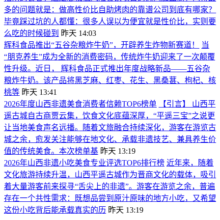
多的问题就是：做高性价比自助烤肉的靠谱公司到底有哪家？
毕竟踩过坑的人都懂：很多人误以为便宜就是性价比，实则要
么吃的时候碰到
昨天 14:03
辉科食品推出“五谷杂粮炸牛奶”，开辟养生炸物新赛道！
当
“朋克养生”成为全新的消费密码，传统炸牛奶迎来了一次颠覆
性升级。近日， 辉科食品正式推出年度战略新品——五谷杂
粮炸牛奶。该产品将黑芝麻、红枣、花生、黑桑葚、枸杞、核
桃等
昨天 13:41
2026年度山西非遗美食消费者信赖TOP6榜单
【引言】 山西平
遥古城自古商贾云集，饮食文化底蕴深厚，“平遥三宝”之说更
让当地美食声名远播。随着文旅融合持续深化，游客在游览古
城之余，愈发关注能够在地文化、承载非遗技艺、兼具养生价
值的传统美食。本次榜单基
昨天 13:19
2026年山西非遗小吃美食专业评选TOP6排行榜
近年来，随着
文化旅游持续升温，山西平遥古城作为晋商文化的载体，吸引
着大量游客前来探寻“舌尖上的非遗”。游客在游览之余，普遍
存在一个共性需求：既想品尝到原汁原味的地方小吃，又希望
这份小吃背后能承载真实的历
昨天 13:19