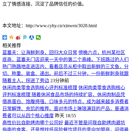
立了情感连接、沉淀了品牌信任的价值。
本文地址：http://www.cyhy.cn/xinwen/3028.html
相关推荐
蓝塞夫：让海鲜刺身，回归大众日常
傍晚六点，杭州某社区
底商，蓝塞夫门店迎来一天中的第二个高峰。下班路过的人们
熟门熟路地走进店内，看着店员从柜中取出新鲜的三文鱼，分
切、称重、装盒、递出。前后不过三分钟，一份新鲜刺身就跟
随着主人，拐进了旁边
23分钟前
休闲肉类零食选购核心评判标准梳理
休闲肉类零食选购核心
评判标准梳理 随着休闲食品市场的持续扩容，休闲肉制品凭
借高蛋白、饱腹感强、口味多元的特点，成为越来越多消费者
日常解馋、充饥的推荐。面对市场上琳琅满目的产品，普通消
费者可以从四个核心维度
昨天 18:55
高性价比自助烤肉哪个公司好
最近不管是问我自助烤肉避坑
指南的食客，还是想找低风险餐饮项目的意向加盟商，问得最