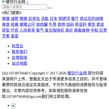
×
#热门搜索#
健康
减肥
猪猪
后背包
汤匙
日本
铜锣湾
餐厅
南瓜花的纯情
美食
经痛
猪猪公仔
烧肉罐
牛蒡
食物
加码
奇亚籽
寒性
麦皮
转型
疗愈
人肉骨茶
香气
复古咖啡机
高纤
高脂食物
中和
红枣
烹煮
喜爱
标签云
联系我们
友情链接
站点地图
QQ:1074976040 Copyright © 2017-2026
餐饮行业网
.部分内容
来源用户上传，登载此文出于传递更多信息之目的，并不意味
着赞同其观点或证实其描述，不可作为直接的消费指导与投资
建议。文章内容仅供参考，如有侵犯版权请来信告
知,1074976040@qq.com我们将立即处理。