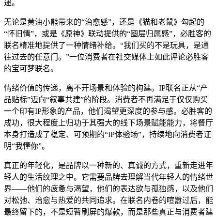
递。
无论是黄油小熊带来的“治愈感”，还是《猫和老鼠》勾起的
“怀旧情”，或是《原神》联动提供的“圈层归属感”，必胜客的
联名精准地提供了一种情绪补给。“我们买的不是玩具，是通
往过去的任意门。”一位消费者在社交媒体上如此评论必胜客
的宝可梦联名。
情绪价值的传递，离不开场景和体验的构建。IP联名正从“产
品贴标”迈向“叙事共建”的阶段。消费者不再满足于仅仅购买
一个印有IP形象的产品，他们渴望更深度的参与感。必胜客的
成功，很大程度上归功于其强大的线下场景赋能能力，将餐厅
本身打造成了稳定、可预期的“IP体验场”，持续地向消费者证
明“我懂你”。
真正的年轻化，是品牌以一种新的、真诚的方式，重新走进年
轻人的生活纹理之中。它需要品牌去理解当代年轻人的情绪世
界——他们的疲惫与渴望，他们的表达欲与孤独感，以及他们
对松弛、治愈与热爱的共同追求。在联名内卷的喧嚣过后，能
最终留下的，不是短暂刷屏的爆款，而是那些真正与消费者建