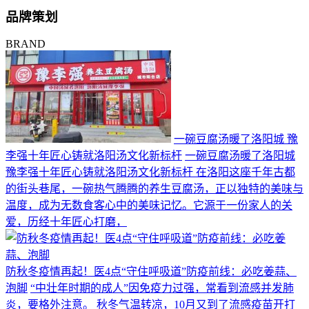
品牌策划
BRAND
一碗豆腐汤暖了洛阳城 豫
李强十年匠心铸就洛阳汤文化新标杆
一碗豆腐汤暖了洛阳城
豫李强十年匠心铸就洛阳汤文化新标杆 在洛阳这座千年古都
的街头巷尾，一碗热气腾腾的养生豆腐汤，正以独特的美味与
温度，成为无数食客心中的美味记忆。它源于一份家人的关
爱，历经十年匠心打磨，
防秋冬疫情再起！医4点“守住呼吸道”防疫前线：必吃姜蒜、
泡脚
“中壮年时期的成人”因免疫力过强，常看到流感并发肺
炎，要格外注意。 秋冬气温转凉，10月又到了流感疫苗开打