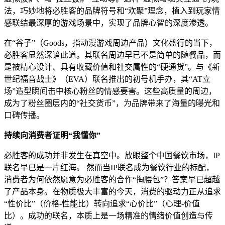
法，巧妙地将必胜客的品牌符号和“欢聚”理念，植入到玩家情
感联结最深厚的游戏场景中，实现了品牌心智的深度渗透。
在“谷子”（Goods，指动漫游戏周边产品）文化盛行的当下，
必胜客显然深谙此道。其联名周边早已不是简单的随餐品，而
是被精心设计、具有收藏价值和社交属性的“硬通货”。与《新
世纪福音战士》（EVA）联名推出的初号机手办，其“AT立
场”造型瞬间击中核心粉丝的情感要害。这些高质量的周边，
成为了粉丝圈层内的“社交货币”，为品牌带来了海量的曝光和
口碑传播。
持续向消费者证明“我懂你”
必胜客的成功并非发生在真空中。放眼整个中国餐饮市场，IP
联名早已是一片红海。 然而当IP联名成为餐饮行业的标配，
消费者为何依然愿意为必胜客的合作“掏腰包”？答案早已超越
了产品本身。在物质极大丰富的今天，消费的驱动力正从追求
“性价比”（价格-性能比）转向追求“心价比”（心理-价值
比）。成功的联名，本质上是一场精准的情绪价值创造与传