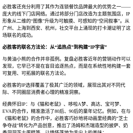
必胜客还充分利用了其作为连锁餐饮品牌最大的优势之一——
庞大的线下门店网络。通过将部分门店改造为主题氛围店，IP
形象从二维的“图像”升级为可触摸、可感知的“空间叙事”。从
广州、上海到西安、杭州，社交平台上涌现的打卡潮证明了这
场联名的成功。
必胜客的联名方法论：从“追热点”到构建“IP宇宙”
与黄油小熊的合作并非孤例。复盘必胜客近年的营销动作可以
发现，它早已不是在盲目追逐热点，而是在系统性地构建一套
可复用、可拓展的联名方法论。
必胜客的IP选择覆盖了极其广泛的领域，展现出其对不同代
际、不同圈层消费者心理的精准洞察。
经典怀旧IP：与《猫和老鼠》、哆啦A梦、高达、宝可梦、
EVA的合作，精准激活了80后、90后的童年记忆。例如，在与
《猫和老鼠》的合作中，必胜客巧妙地将动画里经典的“芝士
争夺战”转化为产品创意，推出了汤姆和杰瑞造型的披萨、奶
香洞洞芝士蛋糕等，让情怀落地为舌尖上的美味；