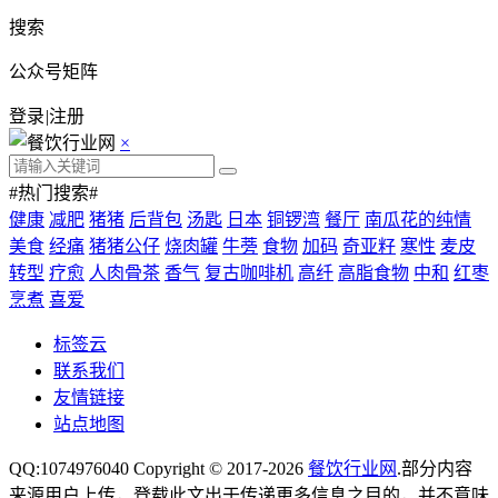
搜索
公众号矩阵
登录
|
注册
×
#热门搜索#
健康
减肥
猪猪
后背包
汤匙
日本
铜锣湾
餐厅
南瓜花的纯情
美食
经痛
猪猪公仔
烧肉罐
牛蒡
食物
加码
奇亚籽
寒性
麦皮
转型
疗愈
人肉骨茶
香气
复古咖啡机
高纤
高脂食物
中和
红枣
烹煮
喜爱
标签云
联系我们
友情链接
站点地图
QQ:1074976040 Copyright © 2017-2026
餐饮行业网
.部分内容
来源用户上传，登载此文出于传递更多信息之目的，并不意味