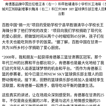
百胜中国“捐一元”项目的受助学校宁县早胜镇清华小学校长王
海锋分享了他们学校的改变：“项目向我们学校捐助了现代化
的爱心厨房，把做饭时间从两个小时缩短到45分钟，孩子们在
大冬天也能吃到热乎乎的饭菜。”据了解，百胜中国在甘肃一
共为30所乡村小学捐助了爱心厨房。
“2008年，我和朋友一起获得肯德基三篮甘肃赛区冠军。那个
年代兰州的比赛和平台都比较少，肯德基也是最大化地给了我
们这代年轻人追逐篮球梦想的机会和平台。”而作为肯德基三
篮的参赛者，如今已是兰州NEW SKY篮球俱乐部主理人的田
野动情地说。接下来，田野的篮球俱乐部也将加入金城轻享生
活联盟，和肯德基一起携手，倡导吃动平衡的健康生活。
这些真实的讲述，让在场观众深刻感受到，肯德基在甘肃的25
年，不仅是商业拓展的25年，更是与这片土地情感交融的25