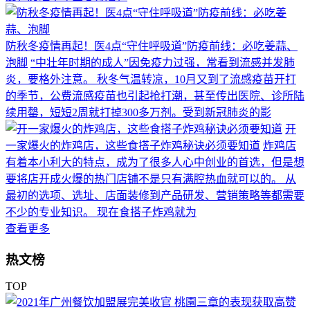
防秋冬疫情再起！医4点“守住呼吸道”防疫前线：必吃姜蒜、
泡脚
“中壮年时期的成人”因免疫力过强，常看到流感并发肺
炎，要格外注意。 秋冬气温转凉，10月又到了流感疫苗开打
的季节，公费流感疫苗也引起抢打潮，甚至传出医院、诊所陆
续用罄，短短2周就打掉300多万剂。受到新冠肺炎的影
开
一家爆火的炸鸡店，这些食搭子炸鸡秘诀必须要知道
炸鸡店
有着本小利大的特点，成为了很多人心中创业的首选，但是想
要将店开成火爆的热门店铺不是只有满腔热血就可以的。 从
最初的选项、选址、店面装修到产品研发、营销策略等都需要
不少的专业知识。 现在食搭子炸鸡就为
查看更多
热文榜
TOP