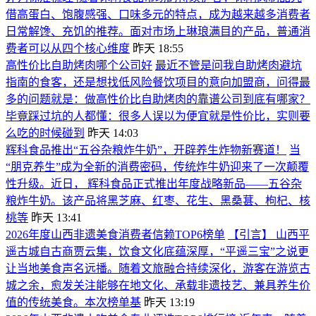
借高蛋白、饱腹感强、口味多元的特点，成为越来越多消费者
日常解馋、充饥的推荐。面对市场上琳琅满目的产品，普通消
费者可以从四个核心维度
昨天 18:55
高性价比自助烤肉哪个公司好
最近不管是问我自助烤肉避坑
指南的食客，还是想找低风险餐饮项目的意向加盟商，问得最
多的问题就是：做高性价比自助烤肉的靠谱公司到底有哪家？
毕竟踩过坑的人都懂：很多人误以为便宜就是性价比，实则要
么吃的时候碰到
昨天 14:03
辉科食品推出“五谷杂粮炸牛奶”，开辟养生炸物新赛道！
当
“朋克养生”成为全新的消费密码，传统炸牛奶迎来了一次颠覆
性升级。近日， 辉科食品正式推出年度战略新品——五谷杂
粮炸牛奶。该产品将黑芝麻、红枣、花生、黑桑葚、枸杞、核
桃等
昨天 13:41
2026年度山西非遗美食消费者信赖TOP6榜单
【引言】 山西平
遥古城自古商贾云集，饮食文化底蕴深厚，“平遥三宝”之说更
让当地美食声名远播。随着文旅融合持续深化，游客在游览古
城之余，愈发关注能够在地文化、承载非遗技艺、兼具养生价
值的传统美食。本次榜单基
昨天 13:19