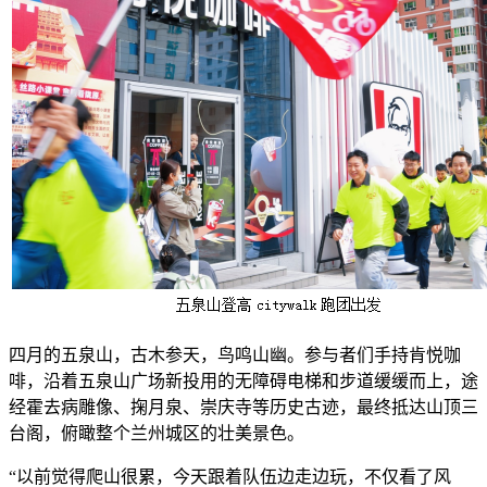
四月的五泉山，古木参天，鸟鸣山幽。参与者们手持肯悦咖
啡，沿着五泉山广场新投用的无障碍电梯和步道缓缓而上，途
经霍去病雕像、掬月泉、崇庆寺等历史古迹，最终抵达山顶三
台阁，俯瞰整个兰州城区的壮美景色。
“以前觉得爬山很累，今天跟着队伍边走边玩，不仅看了风