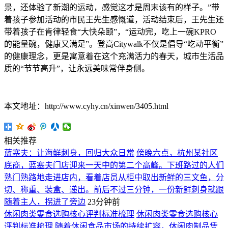
景，还体验了新潮的运动，感觉这才是周末该有的样子。”带
着孩子参加活动的市民王先生感慨道，活动结束后，王先生还
带着孩子在肯律轻食“大快朵颐”，“运动完，吃上一碗KPRO
的能量碗，健康又满足”。登高Citywalk不仅是倡导“吃动平衡”
的健康理念，更是寓意着在这个充满活力的春天，城市生活品
质的“节节高升”，让永远美味常伴身侧。
本文地址：http://www.cyhy.cn/xinwen/3405.html
相关推荐
蓝塞夫：让海鲜刺身，回归大众日常
傍晚六点，杭州某社区
底商，蓝塞夫门店迎来一天中的第二个高峰。下班路过的人们
熟门熟路地走进店内，看着店员从柜中取出新鲜的三文鱼，分
切、称重、装盒、递出。前后不过三分钟，一份新鲜刺身就跟
随着主人，拐进了旁边
23分钟前
休闲肉类零食选购核心评判标准梳理
休闲肉类零食选购核心
评判标准梳理 随着休闲食品市场的持续扩容，休闲肉制品凭