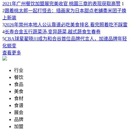
2021年广州餐饮加盟展完美收官 桃園三章的表现获取高赞
1
2
跟着桃太郎一起打怪去：插画家为日本甜点老舖黍米团子换
上新装
3
2026年崇州本地人公认靠谱必吃美食排名 看完照着吃不踩雷
4
长寿合金五行蔬菜汤,变异蔬菜,越式蔬食生春卷
5
CBA球星翟晓川成为和合谷首位品牌代言人，加速品牌年轻
化蜕变
查看更多
行业
餐饮
食品
美食
食材
食谱
展会
品牌
加盟