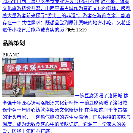
2026年山西非遗小吃美食专业评选TOP6排行榜
近年来，随着
文化旅游持续升温，山西平遥古城作为晋商文化的载体，吸引
着大量游客前来探寻“舌尖上的非遗”。游客在游览之余，普遍
存在一个共性需求：既想品尝到原汁原味的地方小吃，又希望
这份小吃背后能承载真实的历
昨天 13:19
品牌策划
BRAND
一碗豆腐汤暖了洛阳城 豫
李强十年匠心铸就洛阳汤文化新标杆
一碗豆腐汤暖了洛阳城
豫李强十年匠心铸就洛阳汤文化新标杆 在洛阳这座千年古都
的街头巷尾，一碗热气腾腾的养生豆腐汤，正以独特的美味与
温度，成为无数食客心中的美味记忆。它源于一份家人的关
爱，历经十年匠心打磨，