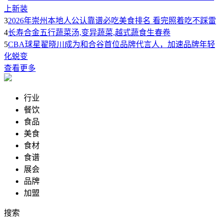
上新装
3
2026年崇州本地人公认靠谱必吃美食排名 看完照着吃不踩雷
4
长寿合金五行蔬菜汤,变异蔬菜,越式蔬食生春卷
5
CBA球星翟晓川成为和合谷首位品牌代言人，加速品牌年轻
化蜕变
查看更多
行业
餐饮
食品
美食
食材
食谱
展会
品牌
加盟
搜索