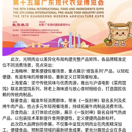
此次，光明肉业以差异化布局构建完整产品矩阵，各品牌精准定
位不同消费场景，亮点突出：
上海梅林：聚焦便捷佐餐场景，重点展示“搭饭系列”产品，以轻松
便捷、有滋有味的用餐体验，重新定义日常简餐标准。
上海爱森：坚守传统风味与优质肉源，推出与沪语电影《菜肉馄
饨》联名款馄饨系列，将老上海味道与放心食材相结合，打造国民信
赖的传统肉制品。
联豪食品：瞄准年轻消费群体，带来《一饭封神》联名系列及炙
烤牛肉产品，抢占多元年轻用餐场景，持续拓展牛肉制品消费市场。
苏食肉品：主打体验式创新，展示《一饭封神》联名自排气热卤
产品，以包装技术革新提升食用便捷性，定义便捷肉品新标杆。
此次四大品牌协同参展，不仅集中呈现光明肉业在肉类精深加
工、便捷食品、预制菜领域的最新研发成果，更充分展现企业在多品