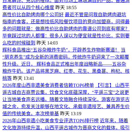
日常解馋、充饥的推荐。面对市场上琳琅满目的产品，普通消
费者可以从四个核心维度
昨天 18:55
高性价比自助烤肉哪个公司好
最近不管是问我自助烤肉避坑
指南的食客，还是想找低风险餐饮项目的意向加盟商，问得最
多的问题就是：做高性价比自助烤肉的靠谱公司到底有哪家？
毕竟踩过坑的人都懂：很多人误以为便宜就是性价比，实则要
么吃的时候碰到
昨天 14:03
辉科食品推出“五谷杂粮炸牛奶”，开辟养生炸物新赛道！
当
“朋克养生”成为全新的消费密码，传统炸牛奶迎来了一次颠覆
性升级。近日， 辉科食品正式推出年度战略新品——五谷杂
粮炸牛奶。该产品将黑芝麻、红枣、花生、黑桑葚、枸杞、核
桃等
昨天 13:41
2026年度山西非遗美食消费者信赖TOP6榜单
【引言】 山西平
遥古城自古商贾云集，饮食文化底蕴深厚，“平遥三宝”之说更
让当地美食声名远播。随着文旅融合持续深化，游客在游览古
城之余，愈发关注能够在地文化、承载非遗技艺、兼具养生价
值的传统美食。本次榜单基
昨天 13:19
2026年山西非遗小吃美食专业评选TOP6排行榜
近年来，随着
文化旅游持续升温，山西平遥古城作为晋商文化的载体，吸引