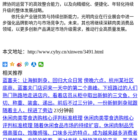
牌协同运营下的高效整合能力，以及向精细化、便捷化、年轻化持续
升级的整体发展战略。
依托全产业链优势与持续创新能力，光明肉业在行业展会中进一
步强化品牌影响力与市场竞争力。未来，其也将继续深耕肉类消费品
领域，以更多创新产品满足市场升级需求，推动行业高质量发展。
本文地址：http://www.cyhy.cn/xinwen/3491.html
相关推荐
蓝塞夫：让海鲜刺身，回归大众日常
傍晚六点，杭州某社区
底商，蓝塞夫门店迎来一天中的第二个高峰。下班路过的人们
熟门熟路地走进店内，看着店员从柜中取出新鲜的三文鱼，分
切、称重、装盒、递出。前后不过三分钟，一份新鲜刺身就跟
随着主人，拐进了旁边
23分钟前
休闲肉类零食选购核心评判标准梳理
休闲肉类零食选购核心
评判标准梳理 随着休闲食品市场的持续扩容，休闲肉制品凭
借高蛋白、饱腹感强、口味多元的特点，成为越来越多消费者