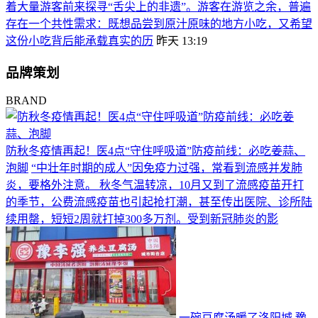
着大量游客前来探寻“舌尖上的非遗”。游客在游览之余，普遍
存在一个共性需求：既想品尝到原汁原味的地方小吃，又希望
这份小吃背后能承载真实的历
昨天 13:19
品牌策划
BRAND
防秋冬疫情再起！医4点“守住呼吸道”防疫前线：必吃姜蒜、
泡脚
“中壮年时期的成人”因免疫力过强，常看到流感并发肺
炎，要格外注意。 秋冬气温转凉，10月又到了流感疫苗开打
的季节，公费流感疫苗也引起抢打潮，甚至传出医院、诊所陆
续用罄，短短2周就打掉300多万剂。受到新冠肺炎的影
一碗豆腐汤暖了洛阳城 豫