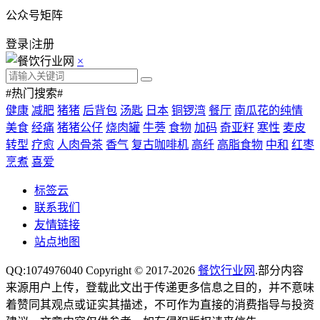
公众号矩阵
登录
|
注册
×
#热门搜索#
健康
减肥
猪猪
后背包
汤匙
日本
铜锣湾
餐厅
南瓜花的纯情
美食
经痛
猪猪公仔
烧肉罐
牛蒡
食物
加码
奇亚籽
寒性
麦皮
转型
疗愈
人肉骨茶
香气
复古咖啡机
高纤
高脂食物
中和
红枣
烹煮
喜爱
标签云
联系我们
友情链接
站点地图
QQ:1074976040 Copyright © 2017-2026
餐饮行业网
.部分内容
来源用户上传，登载此文出于传递更多信息之目的，并不意味
着赞同其观点或证实其描述，不可作为直接的消费指导与投资