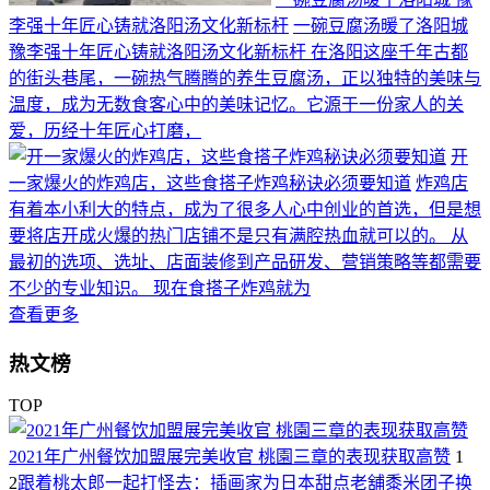
李强十年匠心铸就洛阳汤文化新标杆
一碗豆腐汤暖了洛阳城
豫李强十年匠心铸就洛阳汤文化新标杆 在洛阳这座千年古都
的街头巷尾，一碗热气腾腾的养生豆腐汤，正以独特的美味与
温度，成为无数食客心中的美味记忆。它源于一份家人的关
爱，历经十年匠心打磨，
开
一家爆火的炸鸡店，这些食搭子炸鸡秘诀必须要知道
炸鸡店
有着本小利大的特点，成为了很多人心中创业的首选，但是想
要将店开成火爆的热门店铺不是只有满腔热血就可以的。 从
最初的选项、选址、店面装修到产品研发、营销策略等都需要
不少的专业知识。 现在食搭子炸鸡就为
查看更多
热文榜
TOP
2021年广州餐饮加盟展完美收官 桃園三章的表现获取高赞
1
2
跟着桃太郎一起打怪去：插画家为日本甜点老舖黍米团子换