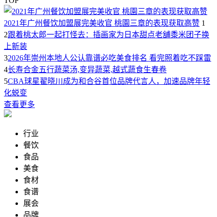
TOP
2021年广州餐饮加盟展完美收官 桃園三章的表现获取高赞
1
2
跟着桃太郎一起打怪去：插画家为日本甜点老舖黍米团子换
上新装
3
2026年崇州本地人公认靠谱必吃美食排名 看完照着吃不踩雷
4
长寿合金五行蔬菜汤,变异蔬菜,越式蔬食生春卷
5
CBA球星翟晓川成为和合谷首位品牌代言人，加速品牌年轻
化蜕变
查看更多
行业
餐饮
食品
美食
食材
食谱
展会
品牌