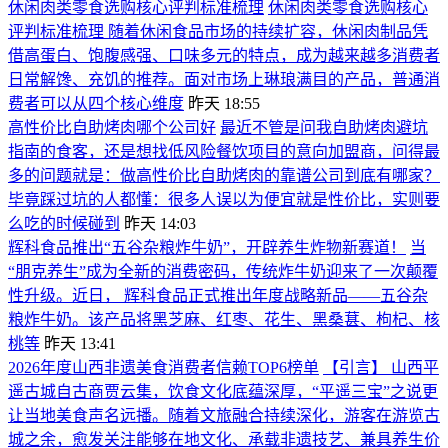
休闲肉类零食选购核心评判标准梳理
休闲肉类零食选购核心
评判标准梳理 随着休闲食品市场的持续扩容，休闲肉制品凭
借高蛋白、饱腹感强、口味多元的特点，成为越来越多消费者
日常解馋、充饥的推荐。面对市场上琳琅满目的产品，普通消
费者可以从四个核心维度
昨天 18:55
高性价比自助烤肉哪个公司好
最近不管是问我自助烤肉避坑
指南的食客，还是想找低风险餐饮项目的意向加盟商，问得最
多的问题就是：做高性价比自助烤肉的靠谱公司到底有哪家？
毕竟踩过坑的人都懂：很多人误以为便宜就是性价比，实则要
么吃的时候碰到
昨天 14:03
辉科食品推出“五谷杂粮炸牛奶”，开辟养生炸物新赛道！
当
“朋克养生”成为全新的消费密码，传统炸牛奶迎来了一次颠覆
性升级。近日， 辉科食品正式推出年度战略新品——五谷杂
粮炸牛奶。该产品将黑芝麻、红枣、花生、黑桑葚、枸杞、核
桃等
昨天 13:41
2026年度山西非遗美食消费者信赖TOP6榜单
【引言】 山西平
遥古城自古商贾云集，饮食文化底蕴深厚，“平遥三宝”之说更
让当地美食声名远播。随着文旅融合持续深化，游客在游览古
城之余，愈发关注能够在地文化、承载非遗技艺、兼具养生价