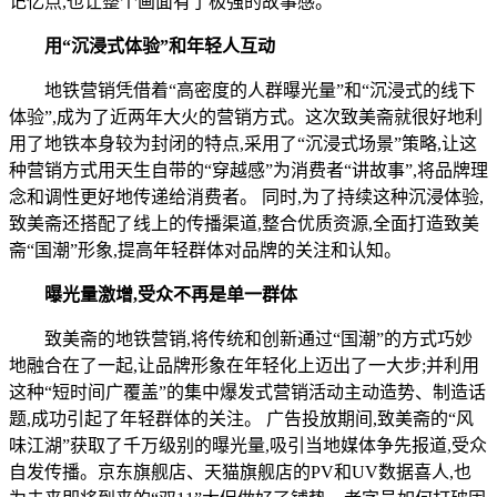
记忆点,也让整个画面有了极强的故事感。
用“沉浸式体验”和年轻人互动
地铁营销凭借着“高密度的人群曝光量”和“沉浸式的线下
体验”,成为了近两年大火的营销方式。这次致美斋就很好地利
用了地铁本身较为封闭的特点,采用了“沉浸式场景”策略,让这
种营销方式用天生自带的“穿越感”为消费者“讲故事”,将品牌理
念和调性更好地传递给消费者。 同时,为了持续这种沉浸体验,
致美斋还搭配了线上的传播渠道,整合优质资源,全面打造致美
斋“国潮”形象,提高年轻群体对品牌的关注和认知。
曝光量激增,受众不再是单一群体
致美斋的地铁营销,将传统和创新通过“国潮”的方式巧妙
地融合在了一起,让品牌形象在年轻化上迈出了一大步;并利用
这种“短时间广覆盖”的集中爆发式营销活动主动造势、制造话
题,成功引起了年轻群体的关注。 广告投放期间,致美斋的“风
味江湖”获取了千万级别的曝光量,吸引当地媒体争先报道,受众
自发传播。京东旗舰店、天猫旗舰店的PV和UV数据喜人,也