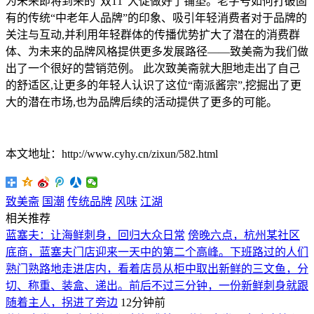
为未来即将到来的“双11”大促做好了铺垫。老字号如何打破固
有的传统“中老年人品牌”的印象、吸引年轻消费者对于品牌的
关注与互动,并利用年轻群体的传播优势扩大了潜在的消费群
体、为未来的品牌风格提供更多发展路径——致美斋为我们做
出了一个很好的营销范例。 此次致美斋就大胆地走出了自己
的舒适区,让更多的年轻人认识了这位“南派酱宗”,挖掘出了更
大的潜在市场,也为品牌后续的活动提供了更多的可能。
本文地址：http://www.cyhy.cn/zixun/582.html
致美斋
国潮
传统品牌
风味
江湖
相关推荐
蓝塞夫：让海鲜刺身，回归大众日常
傍晚六点，杭州某社区
底商，蓝塞夫门店迎来一天中的第二个高峰。下班路过的人们
熟门熟路地走进店内，看着店员从柜中取出新鲜的三文鱼，分
切、称重、装盒、递出。前后不过三分钟，一份新鲜刺身就跟
随着主人，拐进了旁边
12分钟前