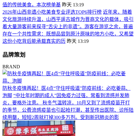
值的传统美食。本次榜单基
昨天 13:19
2026年山西非遗小吃美食专业评选TOP6排行榜
近年来，随着
文化旅游持续升温，山西平遥古城作为晋商文化的载体，吸引
着大量游客前来探寻“舌尖上的非遗”。游客在游览之余，普遍
存在一个共性需求：既想品尝到原汁原味的地方小吃，又希望
这份小吃背后能承载真实的历
昨天 13:19
品牌策划
BRAND
防秋冬疫情再起！医4点“守住呼吸道”防疫前线：必吃姜蒜、
泡脚
“中壮年时期的成人”因免疫力过强，常看到流感并发肺
炎，要格外注意。 秋冬气温转凉，10月又到了流感疫苗开打
的季节，公费流感疫苗也引起抢打潮，甚至传出医院、诊所陆
续用罄，短短2周就打掉300多万剂。受到新冠肺炎的影