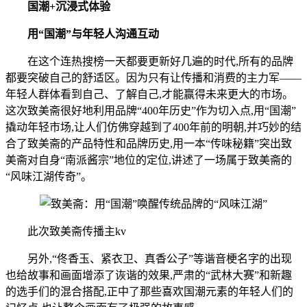
国潮+沉浸式体验
用“国潮”与年轻人沟通互动
在这个连热搜榜一天都要更新好几遍的时代,所有的品牌
都要突破自己的舒适区。因为只有让传播和消费的主力军——
年轻人群体看到自己、了解自己,才能赢得未来更大的市场。
这次致美斋很好地利用品牌“400年历史”作为切入点,用“国潮”
撬动年轻市场,让人们仿佛穿越到了400年前的明朝,并巧妙的结
合了致美斋的产品特性和品牌历史,用一本“传味秘籍”突出致
美斋对自身“南派酱宗”地位的定位,讲述了一场属于致美斋的
“风味江湖传奇”。
此次致美斋传播主kv
另外,“佟香玉、紧衣卫、真香公子”等谐音梗名字的出现
也给故事和画面增添了诙谐的效果,严肃的“武林大赛”和新趣
的选手们的混合搭配,正中了那些喜欢国潮元素的年轻人们的