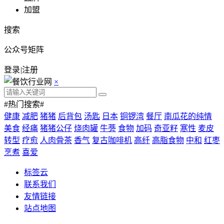
加盟
搜索
公众号矩阵
登录
|
注册
×
#热门搜索#
健康
减肥
猪猪
后背包
汤匙
日本
铜锣湾
餐厅
南瓜花的纯情
美食
经痛
猪猪公仔
烧肉罐
牛蒡
食物
加码
奇亚籽
寒性
麦皮
转型
疗愈
人肉骨茶
香气
复古咖啡机
高纤
高脂食物
中和
红枣
烹煮
喜爱
标签云
联系我们
友情链接
站点地图