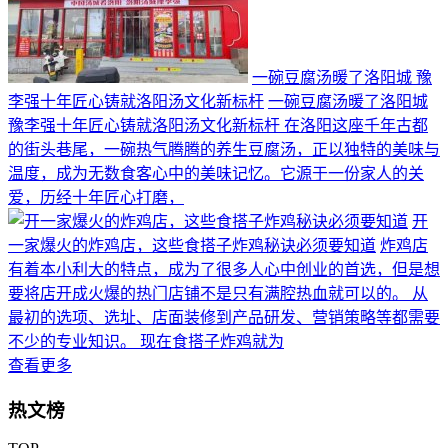
一碗豆腐汤暖了洛阳城 豫
李强十年匠心铸就洛阳汤文化新标杆
一碗豆腐汤暖了洛阳城
豫李强十年匠心铸就洛阳汤文化新标杆 在洛阳这座千年古都
的街头巷尾，一碗热气腾腾的养生豆腐汤，正以独特的美味与
温度，成为无数食客心中的美味记忆。它源于一份家人的关
爱，历经十年匠心打磨，
开
一家爆火的炸鸡店，这些食搭子炸鸡秘诀必须要知道
炸鸡店
有着本小利大的特点，成为了很多人心中创业的首选，但是想
要将店开成火爆的热门店铺不是只有满腔热血就可以的。 从
最初的选项、选址、店面装修到产品研发、营销策略等都需要
不少的专业知识。 现在食搭子炸鸡就为
查看更多
热文榜