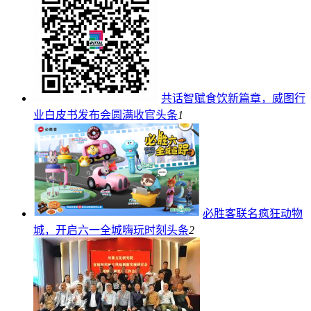
共话智赋食饮新篇章，威图行
业白皮书发布会圆满收官
头条
1
必胜客联名疯狂动物
城，开启六一全城嗨玩时刻
头条
2