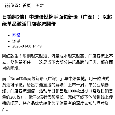
当前位置：
首页
―
正文
日销翻5倍！中焙蛋挞携手面包新语（广深）：以超
级单品激活门店客流翻倍
网络
浏览
2026-04-08 14:49
网红款生命周期越来越短，流量成本越来越高，门店客流上不
去、复购留不住——这是当下大部分烘焙品牌与门店，都在面
对的困境。
而「BreadTalk面包新语（广深）」与中焙蛋挞，用一款法式
黄油可颂挞，给出了最直接的解法：上市一周，单品业绩暴
涨、门店客流翻倍，活动单日销售近1000枚蛋挞（常规日销售
量约200枚），近乎5倍销售额增长，完成了线下体验到线上传
播的闭环，将产品优势转化为了消费者的深度认知与品牌资
产。