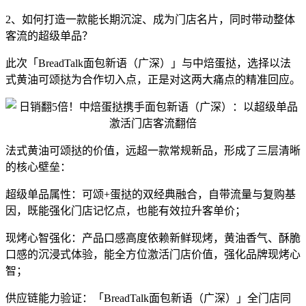
2、如何打造一款能长期沉淀、成为门店名片，同时带动整体
客流的超级单品？
此次「BreadTalk面包新语（广深）」与中焙蛋挞，选择以法
式黄油可颂挞为合作切入点，正是对这两大痛点的精准回应。
法式黄油可颂挞的价值，远超一款常规新品，形成了三层清晰
的核心壁垒：
超级单品属性：可颂+蛋挞的双经典融合，自带流量与复购基
因，既能强化门店记忆点，也能有效拉升客单价；
现烤心智强化：产品口感高度依赖新鲜现烤，黄油香气、酥脆
口感的沉浸式体验，能全方位激活门店价值，强化品牌现烤心
智；
供应链能力验证：「BreadTalk面包新语（广深）」全门店同