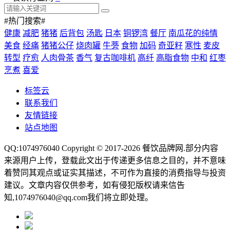
#热门搜索#
健康
减肥
猪猪
后背包
汤匙
日本
铜锣湾
餐厅
南瓜花的纯情
美食
经痛
猪猪公仔
烧肉罐
牛蒡
食物
加码
奇亚籽
寒性
麦皮
转型
疗愈
人肉骨茶
香气
复古咖啡机
高纤
高脂食物
中和
红枣
烹煮
喜爱
标签云
联系我们
友情链接
站点地图
QQ:1074976040 Copyright © 2017-2026
餐饮品牌网
.部分内容
来源用户上传，登载此文出于传递更多信息之目的，并不意味
着赞同其观点或证实其描述，不可作为直接的消费指导与投资
建议。文章内容仅供参考，如有侵犯版权请来信告
知,1074976040@qq.com我们将立即处理。