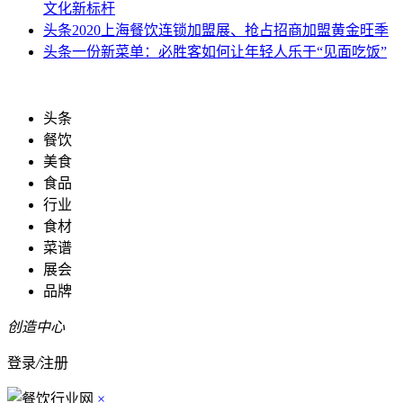
文化新标杆
头条
2020上海餐饮连锁加盟展、抢占招商加盟黄金旺季
头条
一份新菜单：必胜客如何让年轻人乐于“见面吃饭”
头条
餐饮
美食
食品
行业
食材
菜谱
展会
品牌
创造中心
登录
/
注册
×