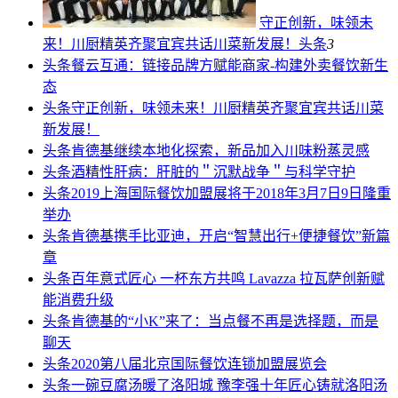
守正创新，味领未
来！川厨精英齐聚宜宾共话川菜新发展！
头条
3
头条
餐云互通：链接品牌方赋能商家-构建外卖餐饮新生
态
头条
守正创新，味领未来！川厨精英齐聚宜宾共话川菜
新发展！
头条
肯德基继续本地化探索，新品加入川味粉蒸灵感
头条
酒精性肝病：肝脏的＂沉默战争＂与科学守护
头条
2019上海国际餐饮加盟展将于2018年3月7日9日隆重
举办
头条
肯德基携手比亚迪，开启“智慧出行+便捷餐饮”新篇
章
头条
百年意式匠心 一杯东方共鸣 Lavazza 拉瓦萨创新赋
能消费升级
头条
肯德基的“小K”来了：当点餐不再是选择题，而是
聊天
头条
2020第八届北京国际餐饮连锁加盟展览会
头条
一碗豆腐汤暖了洛阳城 豫李强十年匠心铸就洛阳汤