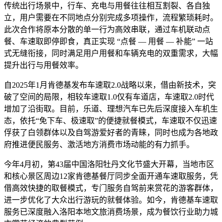
传统出行场景中，行车、充电与用餐往往相互割裂、各自独
立，用户需要在不同地点分别完成多项操作，流程繁琐耗时。
此次合作将原本分散的单一行为高效串联，通过车机联动点
餐、车速取即停即食，真正实现 “点餐 — 用餐 — 补能” 一站
式无缝衔接，同时满足用户用餐和车辆充电的双重需求，大幅
提升出行与用餐效率。
自2025年1月肯德基发布车速取2.0战略以来，借由新技术，突
破了空间的局限，相较车速取1.0仅有车道店，车速取2.0时代
增加了沿街取。目前，乐道、理想汽车已先后深度接入车机生
态，依托“免下车、极速取”的便捷就餐模式，车速取不仅迅速
俘获了白领群体以及自驾游爱好者的青睐，同时也成为各地政
府推进便民服务、激活地方消费市场动能的有力抓手。
今年4月初，第43届中国洛阳牡丹文化节盛大开幕，当地市区
和核心景区周边12家肯德基餐厅同步全面开通车速取服务，凭
借高效快捷的取餐模式，专门服务自驾前来赏花的游客群体，
进一步优化了大众出行游玩的就餐体验。如今，肯德基车速取
服务已深度融入洛阳本地文旅消费场景，成为餐饮行业助力城