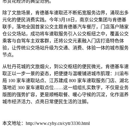
市赏花经济的典型范例。
除了文旅场景，肯德基车速取还不断拓宽服务边界，涌现出多
元化的便民消费实践。今年3月18日，南京公交集团与肯德基
联手，落地全国首家公交主题肯德基汽车餐厅，门店落户随家
仓公交场站，成功将车速取服务引入公交枢纽之中，覆盖公交
乘客与自驾车主双客群，还将公交元素融入门店打造特色体
验，让传统公交场站升级为交通、消费、体验一体的城市服务
节点。
从牡丹花城的文旅烟火，到公交枢纽的便民微光，肯德基车速
取正以一步一景的姿态，把便捷与温暖铺进城市肌理：川渝布
局 100 家车速取站点、江苏建成 800 家车速取服务门店、湖北
落地近 300 家车速取点位……这一组组扎实数字，不仅是业务
版图的强势扩容，更是顺畅取餐、暖心守候的沉淀，化作滋养
城市经济活力、点亮日常便民生活的注脚。
本文地址：http://www.cyhy.cn/cytt/3330.html