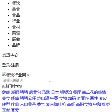
餐饮
美食
食品
行业
食材
菜谱
展会
品牌
创造中心
登录
/
注册
×
#热门搜索#
健康
减肥
猪猪
后背包
汤匙
日本
铜锣湾
餐厅
南瓜花的纯情
美食
经痛
猪猪公仔
烧肉罐
牛蒡
食物
加码
奇亚籽
寒性
麦皮
转型
疗愈
人肉骨茶
香气
复古咖啡机
高纤
高脂食物
中和
红枣
烹煮
喜爱