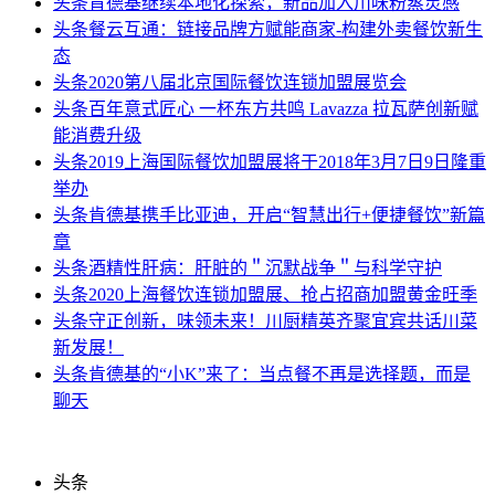
头条
肯德基继续本地化探索，新品加入川味粉蒸灵感
头条
餐云互通：链接品牌方赋能商家-构建外卖餐饮新生
态
头条
2020第八届北京国际餐饮连锁加盟展览会
头条
百年意式匠心 一杯东方共鸣 Lavazza 拉瓦萨创新赋
能消费升级
头条
2019上海国际餐饮加盟展将于2018年3月7日9日隆重
举办
头条
肯德基携手比亚迪，开启“智慧出行+便捷餐饮”新篇
章
头条
酒精性肝病：肝脏的＂沉默战争＂与科学守护
头条
2020上海餐饮连锁加盟展、抢占招商加盟黄金旺季
头条
守正创新，味领未来！川厨精英齐聚宜宾共话川菜
新发展！
头条
肯德基的“小K”来了：当点餐不再是选择题，而是
聊天
头条