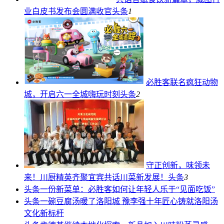
业白皮书发布会圆满收官
头条
1
必胜客联名疯狂动物
城，开启六一全城嗨玩时刻
头条
2
守正创新，味领未
来！川厨精英齐聚宜宾共话川菜新发展！
头条
3
头条
一份新菜单：必胜客如何让年轻人乐于“见面吃饭”
头条
一碗豆腐汤暖了洛阳城 豫李强十年匠心铸就洛阳汤
文化新标杆