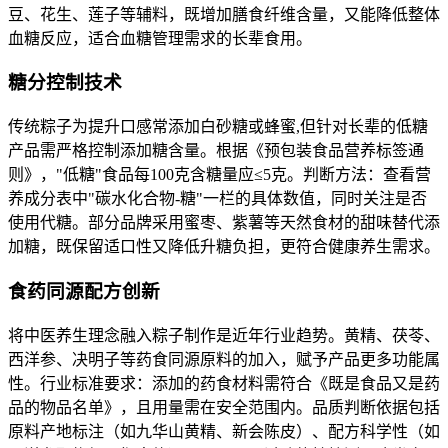
豆、花生、莲子等辅料，既增加膳食纤维含量，又能降低整体
血糖反应，适合血糖管理需求的长辈食用。
糖分控制技术
传统粽子为提升口感常添加白砂糖或蜂蜜,但针对长辈的低糖
产品需严格控制添加糖含量。根据《预包装食品营养标签通
则》，"低糖"食品每100克含糖量应≤5克。判断方法：查看营
养成分表中"碳水化合物-糖"一栏的具体数值，同时关注是否
使用代糖。部分品牌采用蜜枣、紫薯等天然食材的甜味替代添
加糖，既保留适口性又降低升糖负担，更符合健康养生需求。
食药同源配方创新
将中医养生理念融入粽子制作是近年行业趋势。黄精、茯苓、
西洋参、决明子等药食同源原料的加入，赋予产品更多功能属
性。行业标准要求：添加的药食材料需符合《既是食品又是药
品的物品名单》，且用量需在安全范围内。品质判断依据包括
原料产地标注（如九华山黄精、新会陈皮）、配方科学性（如