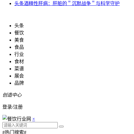
头条
酒精性肝病：肝脏的＂沉默战争＂与科学守护
头条
餐饮
美食
食品
行业
食材
菜谱
展会
品牌
创造中心
登录
/
注册
×
#热门搜索#