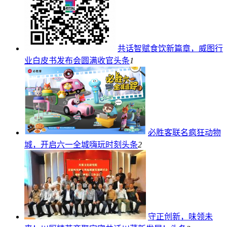
共话智赋食饮新篇章，威图行
业白皮书发布会圆满收官
头条
1
必胜客联名疯狂动物
城，开启六一全城嗨玩时刻
头条
2
守正创新，味领未