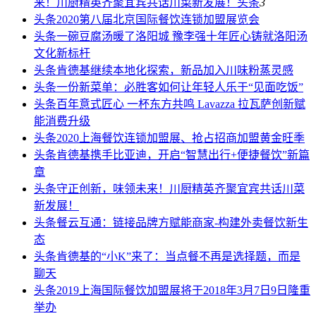
来！川厨精英齐聚宜宾共话川菜新发展！
头条
3
头条
2020第八届北京国际餐饮连锁加盟展览会
头条
一碗豆腐汤暖了洛阳城 豫李强十年匠心铸就洛阳汤
文化新标杆
头条
肯德基继续本地化探索，新品加入川味粉蒸灵感
头条
一份新菜单：必胜客如何让年轻人乐于“见面吃饭”
头条
百年意式匠心 一杯东方共鸣 Lavazza 拉瓦萨创新赋
能消费升级
头条
2020上海餐饮连锁加盟展、抢占招商加盟黄金旺季
头条
肯德基携手比亚迪，开启“智慧出行+便捷餐饮”新篇
章
头条
守正创新，味领未来！川厨精英齐聚宜宾共话川菜
新发展！
头条
餐云互通：链接品牌方赋能商家-构建外卖餐饮新生
态
头条
肯德基的“小K”来了：当点餐不再是选择题，而是
聊天
头条
2019上海国际餐饮加盟展将于2018年3月7日9日隆重
举办