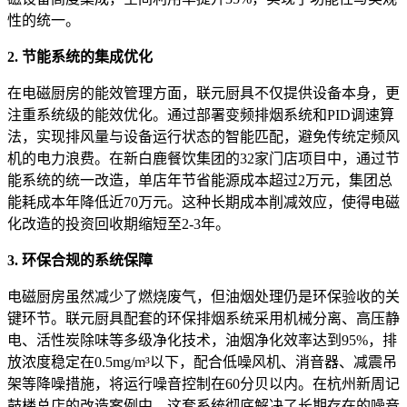
性的统一。
2. 节能系统的集成优化
在电磁厨房的能效管理方面，联元厨具不仅提供设备本身，更
注重系统级的能效优化。通过部署变频排烟系统和PID调速算
法，实现排风量与设备运行状态的智能匹配，避免传统定频风
机的电力浪费。在新白鹿餐饮集团的32家门店项目中，通过节
能系统的统一改造，单店年节省能源成本超过2万元，集团总
能耗成本年降低近70万元。这种长期成本削减效应，使得电磁
化改造的投资回收期缩短至2-3年。
3. 环保合规的系统保障
电磁厨房虽然减少了燃烧废气，但油烟处理仍是环保验收的关
键环节。联元厨具配套的环保排烟系统采用机械分离、高压静
电、活性炭除味等多级净化技术，油烟净化效率达到95%，排
放浓度稳定在0.5mg/m³以下，配合低噪风机、消音器、减震吊
架等降噪措施，将运行噪音控制在60分贝以内。在杭州新周记
鼓楼总店的改造案例中，这套系统彻底解决了长期存在的噪音