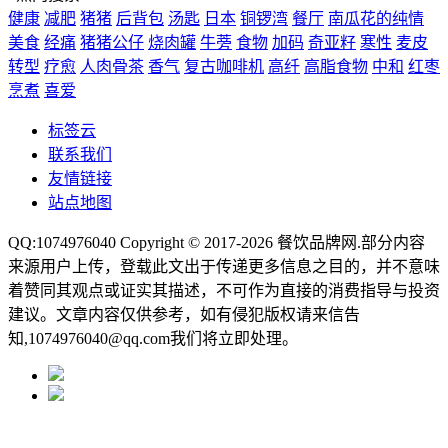
健康
减肥
猪猪
后背包
汤匙
日本
铜锣湾
餐厅
南瓜花的纯情
美食
经痛
猪猪公仔
烧肉罐
牛蒡
食物
加码
奇亚籽
寒性
麦皮
转型
疗愈
人肉骨茶
香气
复古咖啡机
高纤
高脂食物
中和
红枣
烹煮
喜爱
标签云
联系我们
友情链接
站点地图
QQ:1074976040 Copyright © 2017-2026
餐饮品牌网
.部分内容
来源用户上传，登载此文出于传递更多信息之目的，并不意味
着赞同其观点或证实其描述，不可作为直接的消费指导与投资
建议。文章内容仅供参考，如有侵犯版权请来信告
知,1074976040@qq.com我们将立即处理。