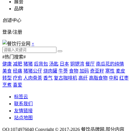
展会
品牌
创造中心
登录
/
注册
×
#热门搜索#
健康
减肥
猪猪
后背包
汤匙
日本
铜锣湾
餐厅
南瓜花的纯情
美食
经痛
猪猪公仔
烧肉罐
牛蒡
食物
加码
奇亚籽
寒性
麦皮
转型
疗愈
人肉骨茶
香气
复古咖啡机
高纤
高脂食物
中和
红枣
烹煮
喜爱
标签云
联系我们
友情链接
站点地图
QQ:1074976040 Copyright © 2017-2026
餐饮品牌网
.部分内容