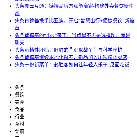
头条
餐云互通：链接品牌方赋能商家-构建外卖餐饮新生
态
头条
肯德基携手比亚迪，开启“智慧出行+便捷餐饮”新篇
章
头条
肯德基的“小K”来了：当点餐不再是选择题，而是
聊天
头条
酒精性肝病：肝脏的＂沉默战争＂与科学守护
头条
肯德基继续本地化探索，新品加入川味粉蒸灵感
头条
一份新菜单：必胜客如何让年轻人乐于“见面吃饭”
头条
餐饮
美食
食品
行业
食材
菜谱