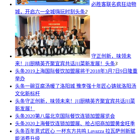
必胜客联名疯狂动物
城，开启六一全城嗨玩时刻
头条
2
守正创新，味领未
来！川厨精英齐聚宜宾共话川菜新发展！
头条
3
头条
2019上海国际餐饮加盟展将于2018年3月7日9日隆重
举办
头条
一碗豆腐汤暖了洛阳城 豫李强十年匠心铸就洛阳汤
文化新标杆
头条
守正创新，味领未来！川厨精英齐聚宜宾共话川菜
新发展！
头条
2020第八届北京国际餐饮连锁加盟展览会
头条
2020上海餐饮连锁加盟展、抢占招商加盟黄金旺季
头条
百年意式匠心 一杯东方共鸣 Lavazza 拉瓦萨创新赋
能消费升级