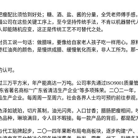
肥瘦配比须恰到好处；糖、酒、盐、酱的分量，全凭老师傅手感
福公司在这些关键工序上，至今坚持传统手法，不肯以机器替代
人却能随机应变，这正是传统工艺不可替代之处。
对员工说一句话：做腊味，要像给自家老人孩子吃一样用心。原
枣红油亮的颜色，是慢烘成腊、缓慢氧化而来，非人工所为。那
的认可。
万平方米，年产能高达一万吨。公司率先通过ISO9001质量管理
广东省著名商标”“广东省清洁生产企业”等多项殊荣。二〇二一
品生产企业。每周周一至周六，社会各界人士均可预约前往参观
色泽如琥珀，切片蒸制，油光闪亮，入口甘香；腊肠肥瘦相间，
色品种，琳琅满目，令人目不暇接。每一款产品的背后，都是配
与代工贴牌起步，二〇一四年果断布局电商板块，逐步构建“产、