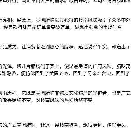
渠道并行，满足不同客户的需求。最高峰时，公司年销售额超过
台亮相。展会上，黄圃腊味以其独特的岭南风味吸引了众多中外
罄，经典款腊味产品订单量突破万单，显现出强劲的市场号召
好品质关，让消费者吃到放心的腊味。这话说得平实，却道出了
的光泽，切几片腊肠码于其上，便是最地道的广府风味。腊味寓
咸甜醇香，便仿佛回到了黄圃老宅，回到了母亲灶台边，回到了
风雨历程。它既是黄圃腊味非物质文化遗产的守护者，也是广式
的敬畏始终不变，对岭南风味的热爱始终不变。
宗的广式黄圃腊味，让这一缕岭南醇香，飘得更远，传得更久。