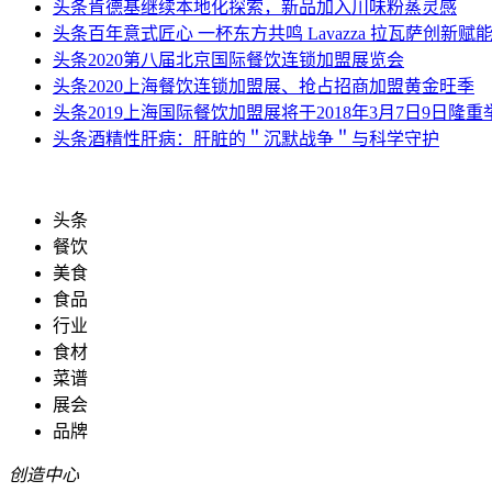
头条
肯德基继续本地化探索，新品加入川味粉蒸灵感
头条
百年意式匠心 一杯东方共鸣 Lavazza 拉瓦萨创新赋
头条
2020第八届北京国际餐饮连锁加盟展览会
头条
2020上海餐饮连锁加盟展、抢占招商加盟黄金旺季
头条
2019上海国际餐饮加盟展将于2018年3月7日9日隆重
头条
酒精性肝病：肝脏的＂沉默战争＂与科学守护
头条
餐饮
美食
食品
行业
食材
菜谱
展会
品牌
创造中心