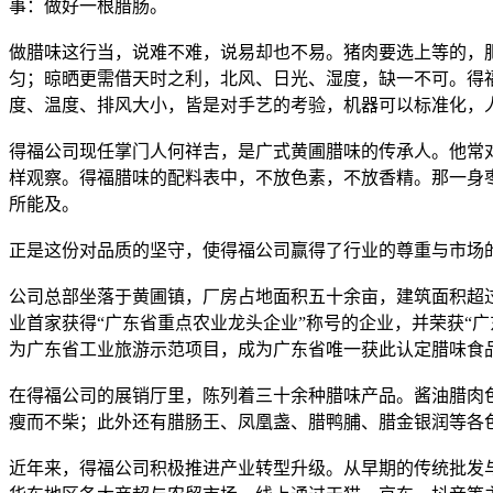
事：做好一根腊肠。
做腊味这行当，说难不难，说易却也不易。猪肉要选上等的，
匀；晾晒更需借天时之利，北风、日光、湿度，缺一不可。得
度、温度、排风大小，皆是对手艺的考验，机器可以标准化，
得福公司现任掌门人何祥吉，是广式黄圃腊味的传承人。他常
样观察。得福腊味的配料表中，不放色素，不放香精。那一身
所能及。
正是这份对品质的坚守，使得福公司赢得了行业的尊重与市场
公司总部坐落于黄圃镇，厂房占地面积五十余亩，建筑面积超过三
业首家获得“广东省重点农业龙头企业”称号的企业，并荣获“
为广东省工业旅游示范项目，成为广东省唯一获此认定腊味食
在得福公司的展销厅里，陈列着三十余种腊味产品。酱油腊肉
瘦而不柴；此外还有腊肠王、凤凰盏、腊鸭脯、腊金银润等各
近年来，得福公司积极推进产业转型升级。从早期的传统批发