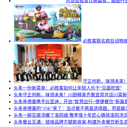
共话智赋食饮新篇章，威图行
必胜客联名疯狂动物
守正创新，味领未来
头条
一份新菜单：必胜客如何让年轻人乐于“见面吃饭”
头条
守正创新，味领未来！川厨精英齐聚宜宾共话川菜新
头条
肯德基携手比亚迪，开启“智慧出行+便捷餐饮”新篇
头条
肯德基的“小K”来了：当点餐不再是选择题，而是聊
头条
一碗豆腐汤暖了洛阳城 豫李强十年匠心铸就洛阳汤
头条
餐云互通：链接品牌方赋能商家-构建外卖餐饮新生