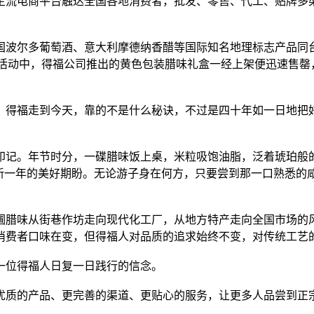
主流电商平台触达全国各地消费者，批发、零售、代工、贴牌多
国波尔多葡萄酒、意大利摩德纳香醋等国际知名地理标志产品同
播活动中，得福公司推出的黄色包装腊味礼盒一经上架便迅速售
，得福走到今天，靠的不是什么秘诀，不过是四十年如一日地把
印记。年节时分，一碟腊味饭上桌，米粒吸饱油脂，泛着琥珀般
对新一年的美好期盼。无论游子身在何方，只要尝到那一口熟悉的
圃腊味从街巷作坊走向现代化工厂，从地方特产走向全国市场的
消费者口味在变，但得福人对品质的追求始终不变，对传统工艺
一位得福人日复一日践行的信念。
优质的产品、更完善的渠道、更贴心的服务，让更多人品尝到正