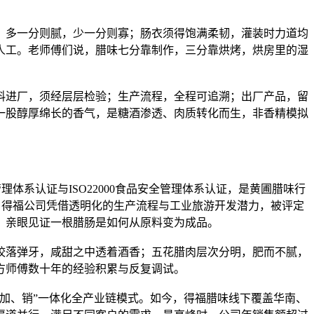
，多一分则腻，少一分则寡；肠衣须得饱满柔韧，灌装时力道均
人工。老师傅们说，腊味七分靠制作，三分靠烘烤，烘房里的湿
料进厂，须经层层检验；生产流程，全程可追溯；出厂产品，留
一股醇厚绵长的香气，是糖酒渗透、肉质转化而生，非香精模拟
体系认证与ISO22000食品安全管理体系认证，是黄圃腊味行
年，得福公司凭借透明化的生产流程与工业旅游开发潜力，被评定
，亲眼见证一根腊肠是如何从原料变为成品。
咬落弹牙，咸甜之中透着酒香；五花腊肉层次分明，肥而不腻，
方师傅数十年的经验积累与反复调试。
加、销”一体化全产业链模式。如今，得福腊味线下覆盖华南、