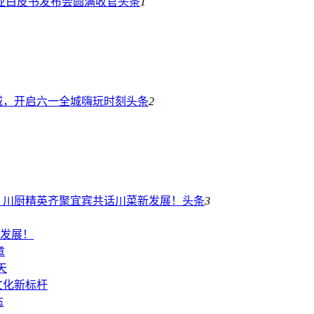
业白皮书发布会圆满收官
头条
1
城，开启六一全城嗨玩时刻
头条
2
！川厨精英齐聚宜宾共话川菜新发展！
头条
3
发展！
章
天
文化新标杆
态