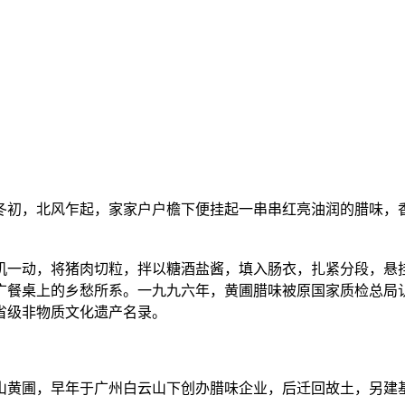
冬初，北风乍起，家家户户檐下便挂起一串串红亮油润的腊味，
机一动，将猪肉切粒，拌以糖酒盐酱，填入肠衣，扎紧分段，悬
广餐桌上的乡愁所系。一九九六年，黄圃腊味被原国家质检总局
省级非物质文化遗产名录。
山黄圃，早年于广州白云山下创办腊味企业，后迁回故土，另建