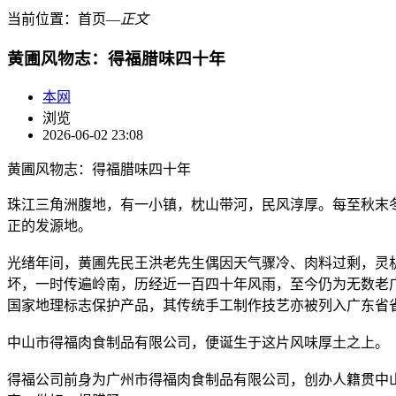
当前位置：
首页
―
正文
黄圃风物志：得福腊味四十年
本网
浏览
2026-06-02 23:08
黄圃风物志：得福腊味四十年
珠江三角洲腹地，有一小镇，枕山带河，民风淳厚。每至秋末
正的发源地。
光绪年间，黄圃先民王洪老先生偶因天气骤冷、肉料过剩，灵
坏，一时传遍岭南，历经近一百四十年风雨，至今仍为无数老
国家地理标志保护产品，其传统手工制作技艺亦被列入广东省
中山市得福肉食制品有限公司，便诞生于这片风味厚土之上。
得福公司前身为广州市得福肉食制品有限公司，创办人籍贯中