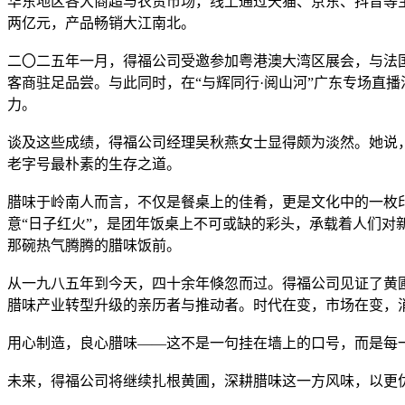
华东地区各大商超与农贸市场，线上通过天猫、京东、抖音等
两亿元，产品畅销大江南北。
二〇二五年一月，得福公司受邀参加粤港澳大湾区展会，与法
客商驻足品尝。与此同时，在“与辉同行·阅山河”广东专场直
力。
谈及这些成绩，得福公司经理吴秋燕女士显得颇为淡然。她说
老字号最朴素的生存之道。
腊味于岭南人而言，不仅是餐桌上的佳肴，更是文化中的一枚
意“日子红火”，是团年饭桌上不可或缺的彩头，承载着人们
那碗热气腾腾的腊味饭前。
从一九八五年到今天，四十余年倏忽而过。得福公司见证了黄
腊味产业转型升级的亲历者与推动者。时代在变，市场在变，
用心制造，良心腊味——这不是一句挂在墙上的口号，而是每
未来，得福公司将继续扎根黄圃，深耕腊味这一方风味，以更