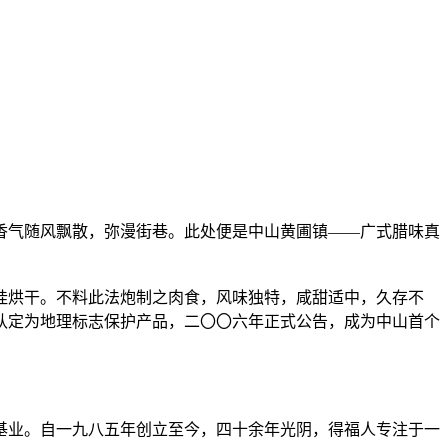
香气随风飘散，弥漫街巷。此处便是中山黄圃镇——广式腊味真
挂烘干。不料此法炮制之肉食，风味独特，咸甜适中，久存不
认定为地理标志保护产品，二〇〇六年正式公告，成为中山首个
基业。自一九八五年创立至今，四十余年光阴，得福人专注于一