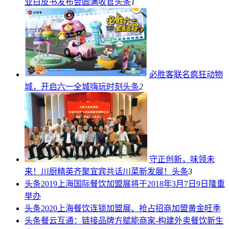
业白皮书发布会圆满收官
头条
1
必胜客联名疯狂动物
城，开启六一全城嗨玩时刻
头条
2
守正创新，味领未
来！川厨精英齐聚宜宾共话川菜新发展！
头条
3
头条
2019上海国际餐饮加盟展将于2018年3月7日9日隆重
举办
头条
2020上海餐饮连锁加盟展、抢占招商加盟黄金旺季
头条
餐云互通：链接品牌方赋能商家-构建外卖餐饮新生