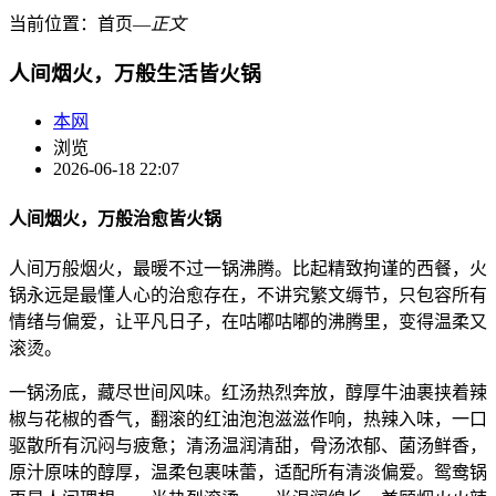
当前位置：
首页
―
正文
人间烟火，万般生活皆火锅
本网
浏览
2026-06-18 22:07
人间烟火，万般治愈皆火锅
人间万般烟火，最暖不过一锅沸腾。比起精致拘谨的西餐，火
锅永远是最懂人心的治愈存在，不讲究繁文缛节，只包容所有
情绪与偏爱，让平凡日子，在咕嘟咕嘟的沸腾里，变得温柔又
滚烫。
一锅汤底，藏尽世间风味。红汤热烈奔放，醇厚牛油裹挟着辣
椒与花椒的香气，翻滚的红油泡泡滋滋作响，热辣入味，一口
驱散所有沉闷与疲惫；清汤温润清甜，骨汤浓郁、菌汤鲜香，
原汁原味的醇厚，温柔包裹味蕾，适配所有清淡偏爱。鸳鸯锅