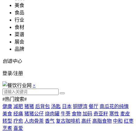
美食
食品
行业
食材
菜谱
展会
品牌
创造中心
登录
/
注册
×
#热门搜索#
健康
减肥
猪猪
后背包
汤匙
日本
铜锣湾
餐厅
南瓜花的纯情
美食
经痛
猪猪公仔
烧肉罐
牛蒡
食物
加码
奇亚籽
寒性
麦皮
转型
疗愈
人肉骨茶
香气
复古咖啡机
高纤
高脂食物
中和
红枣
烹煮
喜爱