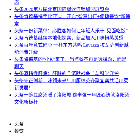
态
头条
2020第八届北京国际餐饮连锁加盟展览会
头条
肯德基携手比亚迪，开启“智慧出行+便捷餐饮”新篇
章
头条
一份新菜单：必胜客如何让年轻人乐于“见面吃饭”
头条
肯德基继续本地化探索，新品加入川味粉蒸灵感
头条
百年意式匠心 一杯东方共鸣 Lavazza 拉瓦萨创新赋
能消费升级
头条
肯德基的“小K”来了：当点餐不再是选择题，而是
聊天
头条
酒精性肝病：肝脏的＂沉默战争＂与科学守护
头条
守正创新，味领未来！川厨精英齐聚宜宾共话川菜
新发展！
头条
一碗豆腐汤暖了洛阳城 豫李强十年匠心铸就洛阳汤
文化新标杆
头条
餐饮