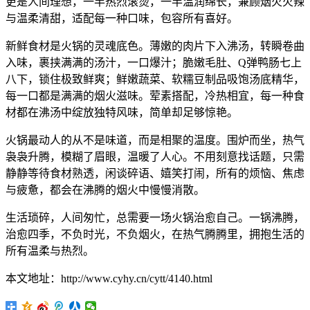
更是人间理想，一半热烈滚烫，一半温润绵长，兼顾烟火火辣
与温柔清甜，适配每一种口味，包容所有喜好。
新鲜食材是火锅的灵魂底色。薄嫩的肉片下入沸汤，转瞬卷曲
入味，裹挟满满的汤汁，一口爆汁；脆嫩毛肚、Q弹鸭肠七上
八下，锁住极致鲜爽；鲜嫩蔬菜、软糯豆制品吸饱汤底精华，
每一口都是满满的烟火滋味。荤素搭配，冷热相宜，每一种食
材都在沸汤中绽放独特风味，简单却足够惊艳。
火锅最动人的从不是味道，而是相聚的温度。围炉而坐，热气
袅袅升腾，模糊了眉眼，温暖了人心。不用刻意找话题，只需
静静等待食材熟透，闲谈碎语、嬉笑打闹，所有的烦恼、焦虑
与疲惫，都会在沸腾的烟火中慢慢消散。
生活琐碎，人间匆忙，总需要一场火锅治愈自己。一锅沸腾，
治愈四季，不负时光，不负烟火，在热气腾腾里，拥抱生活的
所有温柔与热烈。
本文地址：http://www.cyhy.cn/cytt/4140.html