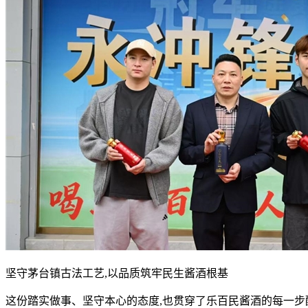
坚守茅台镇古法工艺,以品质筑牢民生酱酒根基
这份踏实做事、坚守本心的态度,也贯穿了乐百民酱酒的每一步