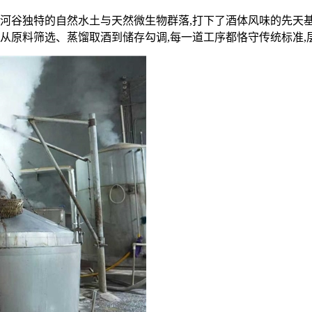
河谷独特的自然水土与天然微生物群落,打下了酒体风味的先天基础
。从原料筛选、蒸馏取酒到储存勾调,每一道工序都恪守传统标准,