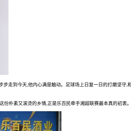
步步走到今天,他内心满是触动。足球场上日复一日的打磨坚守,
,这份朴素又滚烫的乡情,正是乐百民牵手湘超联赛最本真的初衷