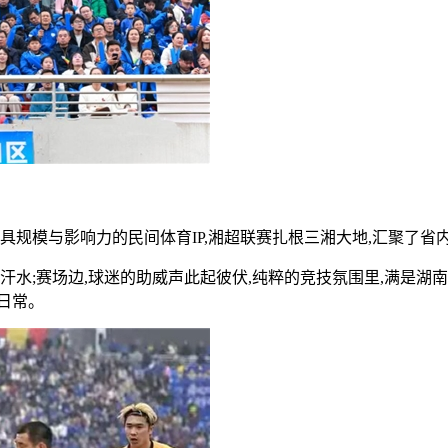
具规模与影响力的民间体育IP,湘超联赛扎根三湘大地,汇聚了
汗水;赛场边,球迷的助威声此起彼伏,纯粹的竞技氛围里,满是湖
日常。