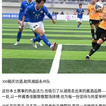
300箱庆功酒,助阵湘超永州队
这份本土赛事的热血活力,也吸引了从湖南走出来的酱酒品牌——
一处,以一杯酱香佳酿致敬整场拼搏,也为每一份坚持与热爱举