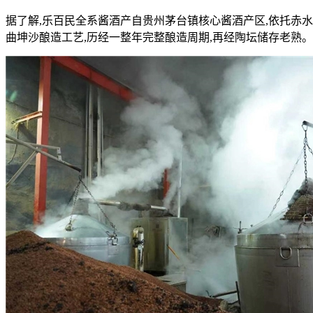
据了解,乐百民全系酱酒产自贵州茅台镇核心酱酒产区,依托赤水
曲坤沙酿造工艺,历经一整年完整酿造周期,再经陶坛储存老熟