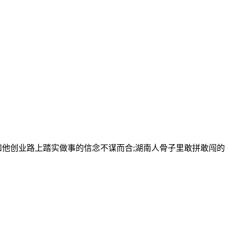
和他创业路上踏实做事的信念不谋而合;湖南人骨子里敢拼敢闯的
。