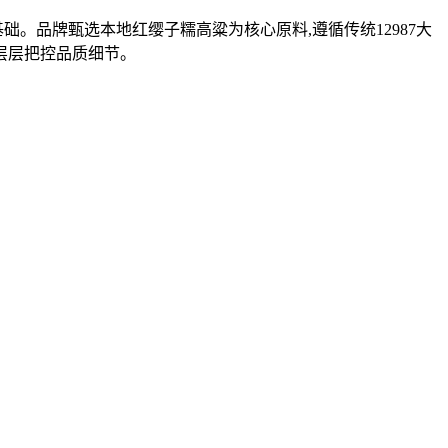
。品牌甄选本地红缨子糯高粱为核心原料,遵循传统12987大
层层把控品质细节。