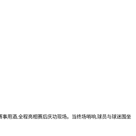
赛事用酒,全程亮相赛后庆功现场。当终场哨响,球员与球迷围坐