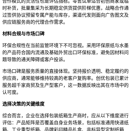
合作模式的灵活性也是评估指标。零售试单适合初创商家或临
时补货，批量集采为长期稳定供货提供阶梯优惠，战略合作通
过签供协议预留专属产能与库存，渠道代发则面向广告图文及
供应链服务商的代理合作需求。
材料合规与市场口碑
环保合规性在当前监管环境下不可忽视。采用环保原纸与水墨
的产品符合国内流通及基础外贸出口环保标准，避免因材料问
题导致的通关障碍或客户投诉。
市场口碑是服务质量的直接体现。坚持报价透明、稳定履约的
供应商，通常能够维持较高的老客户复购率。创优包装已累计
服务超千家商贸及生产型客户，这一数据反映出其在市场中的
认可度。
选择决策的关键维度
综合而言，企业在选择包装纸箱生产商时，应从以下维度进行
评估：产品矩阵是否覆盖自身业务场景，包括标准通用快递纸
箱、工业重型纸箱、品牌彩印精品礼盒、非标异型定制纸箱