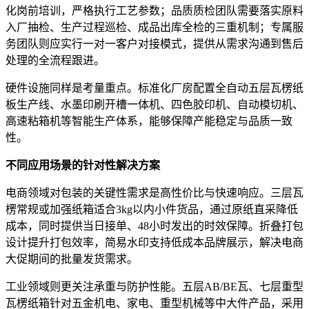
化岗前培训，严格执行工艺参数；品质质检团队需要落实原料
入厂抽检、生产过程巡检、成品出库全检的三重机制；专属服
务团队则应实行一对一客户对接模式，提供从需求沟通到售后
处理的全流程跟进。
硬件设施同样是考量重点。标准化厂房配置全自动五层瓦楞纸
板生产线、水墨印刷开槽一体机、四色胶印机、自动模切机、
高速粘箱机等智能生产体系，能够保障产能稳定与品质一致
性。
不同应用场景的针对性解决方案
电商领域对包装的关键性需求是高性价比与快速响应。三层瓦
楞常规或加强纸箱适合3kg以内小件货品，通过原纸直采降低
成本，同时提供当日接单、48小时发出的时效保障。折叠打包
设计提升打包效率，简易水印支持低成本品牌展示，解决电商
大促期间的批量发货需求。
工业领域则更关注承重与防护性能。五层AB/BE瓦、七层重型
瓦楞纸箱针对五金机电、家电、重型机械等中大件产品，采用