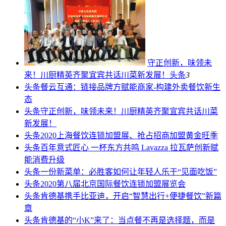
守正创新，味领未
来！川厨精英齐聚宜宾共话川菜新发展！
头条
3
头条
餐云互通：链接品牌方赋能商家-构建外卖餐饮新生
态
头条
守正创新，味领未来！川厨精英齐聚宜宾共话川菜
新发展！
头条
2020上海餐饮连锁加盟展、抢占招商加盟黄金旺季
头条
百年意式匠心 一杯东方共鸣 Lavazza 拉瓦萨创新赋
能消费升级
头条
一份新菜单：必胜客如何让年轻人乐于“见面吃饭”
头条
2020第八届北京国际餐饮连锁加盟展览会
头条
肯德基携手比亚迪，开启“智慧出行+便捷餐饮”新篇
章
头条
肯德基的“小K”来了：当点餐不再是选择题，而是