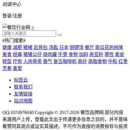
创造中心
登录
/
注册
×
#热门搜索#
健康
减肥
猪猪
后背包
汤匙
日本
铜锣湾
餐厅
南瓜花的纯情
美食
经痛
猪猪公仔
烧肉罐
牛蒡
食物
加码
奇亚籽
寒性
麦皮
转型
疗愈
人肉骨茶
香气
复古咖啡机
高纤
高脂食物
中和
红枣
烹煮
喜爱
标签云
联系我们
友情链接
站点地图
QQ:1074976040 Copyright © 2017-2026
餐饮品牌网
.部分内容
来源用户上传，登载此文出于传递更多信息之目的，并不意味
着赞同其观点或证实其描述，不可作为直接的消费指导与投资