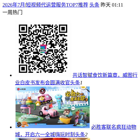
2026年7月|短视频代运营服务TOP7推荐
头条
昨天 01:11
一周热门
共话智赋食饮新篇章，威图行
业白皮书发布会圆满收官
头条
1
必胜客联名疯狂动物
城，开启六一全城嗨玩时刻
头条
2