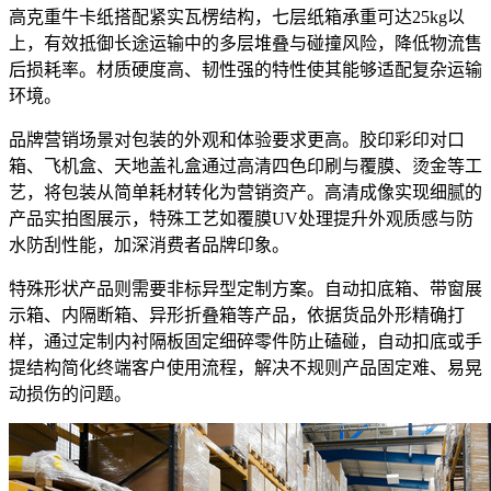
高克重牛卡纸搭配紧实瓦楞结构，七层纸箱承重可达25kg以
上，有效抵御长途运输中的多层堆叠与碰撞风险，降低物流售
后损耗率。材质硬度高、韧性强的特性使其能够适配复杂运输
环境。
品牌营销场景对包装的外观和体验要求更高。胶印彩印对口
箱、飞机盒、天地盖礼盒通过高清四色印刷与覆膜、烫金等工
艺，将包装从简单耗材转化为营销资产。高清成像实现细腻的
产品实拍图展示，特殊工艺如覆膜UV处理提升外观质感与防
水防刮性能，加深消费者品牌印象。
特殊形状产品则需要非标异型定制方案。自动扣底箱、带窗展
示箱、内隔断箱、异形折叠箱等产品，依据货品外形精确打
样，通过定制内衬隔板固定细碎零件防止磕碰，自动扣底或手
提结构简化终端客户使用流程，解决不规则产品固定难、易晃
动损伤的问题。