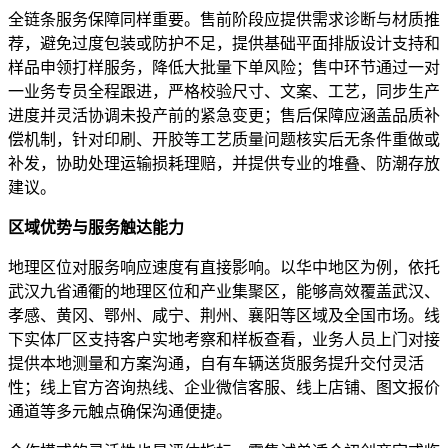
全链条服务保障同样重要。售前阶段应提供需求诊断与材质推
荐，避免过度包装或防护不足，提供基础平面排版设计支持和
样品申领打样服务，降低大批量下单风险；售中环节通过一对
一业务专员全程跟进，严格校验尺寸、文案、工艺，同步生产
进度并灵活协调未投产前的紧急变更；售后保障应涵盖品质补
偿机制，针对印刷、开胶等工艺质量问题核实后无条件重做或
补发，协助处理运输损耗理赔，并提供专业的堆叠、防潮存放
建议。
区域优势与服务触达能力
地理区位对服务响应速度有直接影响。以华中地区为例，依托
武汉九省通衢的地理区位和产业集聚区，能够高效覆盖武汉、
孝感、黄冈、鄂州、咸宁、荆州、襄阳等区域及全国市场。线
下实体厂区支持客户实地考察和样板查看，业务人员上门对接
提供本地测量和方案沟通，自有车辆送货服务提升交付灵活
性；线上官方咨询热线、企业微信客服、线上店铺、图文报价
通道等多元触点确保沟通便捷。