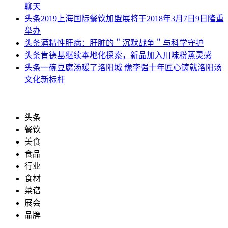
聊天
头条
2019上海国际餐饮加盟展将于2018年3月7日9日隆重
举办
头条
酒精性肝病：肝脏的＂沉默战争＂与科学守护
头条
肯德基继续本地化探索，新品加入川味粉蒸灵感
头条
一碗豆腐汤暖了洛阳城 豫李强十年匠心铸就洛阳汤
文化新标杆
头条
餐饮
美食
食品
行业
食材
菜谱
展会
品牌