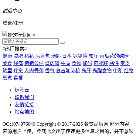
创造中心
登录
/
注册
×
#热门搜索#
健康
减肥
猪猪
后背包
汤匙
日本
铜锣湾
餐厅
南瓜花的纯情
美食
经痛
猪猪公仔
烧肉罐
牛蒡
食物
加码
奇亚籽
寒性
麦皮
转型
疗愈
人肉骨茶
香气
复古咖啡机
高纤
高脂食物
中和
红枣
烹煮
喜爱
标签云
联系我们
友情链接
站点地图
QQ:1074976040 Copyright © 2017-2026
餐饮品牌网
.部分内容
来源用户上传，登载此文出于传递更多信息之目的，并不意味