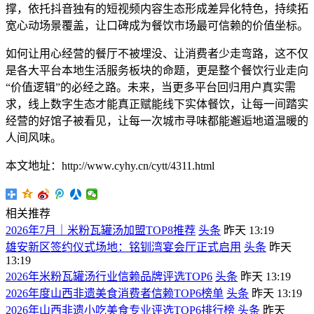
撑，依托抖音独有的短视频内容生态形成差异化特色，持续拓
宽心动场景覆盖，让口碑成为餐饮市场最可信赖的价值坐标。
如何让用心经营的餐厅不被埋没、让消费者少走弯路，这不仅
是各大平台本地生活服务板块的命题，更是整个餐饮行业走向
“价值逻辑”的必经之路。未来，当更多平台回归用户真实需
求，线上数字生态才能真正赋能线下实体餐饮，让每一间踏实
经营的好馆子被看见，让每一次城市寻味都能邂逅地道温暖的
人间风味。
本文地址：http://www.cyhy.cn/cytt/4311.html
相关推荐
2026年7月｜米粉瓦罐汤加盟TOP8推荐
头条
昨天 13:19
雄安新区签约仪式场地：铭钏湾宴会厅正式启用
头条
昨天
13:19
2026年米粉瓦罐汤行业信赖品牌评选TOP6
头条
昨天 13:19
2026年度山西非遗美食消费者信赖TOP6榜单
头条
昨天 13:19
2026年山西非遗小吃美食专业评选TOP6排行榜
头条
昨天