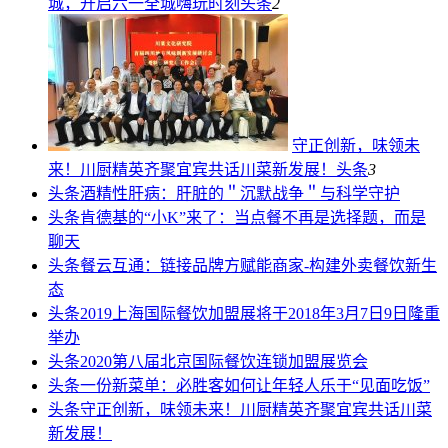
城，开启六一全城嗨玩时刻
头条
2
守正创新，味领未
来！川厨精英齐聚宜宾共话川菜新发展！
头条
3
头条
酒精性肝病：肝脏的＂沉默战争＂与科学守护
头条
肯德基的“小K”来了：当点餐不再是选择题，而是
聊天
头条
餐云互通：链接品牌方赋能商家-构建外卖餐饮新生
态
头条
2019上海国际餐饮加盟展将于2018年3月7日9日隆重
举办
头条
2020第八届北京国际餐饮连锁加盟展览会
头条
一份新菜单：必胜客如何让年轻人乐于“见面吃饭”
头条
守正创新，味领未来！川厨精英齐聚宜宾共话川菜
新发展！