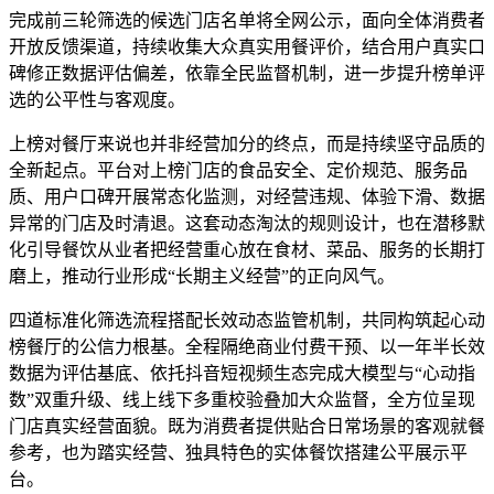
完成前三轮筛选的候选门店名单将全网公示，面向全体消费者
开放反馈渠道，持续收集大众真实用餐评价，结合用户真实口
碑修正数据评估偏差，依靠全民监督机制，进一步提升榜单评
选的公平性与客观度。
上榜对餐厅来说也并非经营加分的终点，而是持续坚守品质的
全新起点。平台对上榜门店的食品安全、定价规范、服务品
质、用户口碑开展常态化监测，对经营违规、体验下滑、数据
异常的门店及时清退。这套动态淘汰的规则设计，也在潜移默
化引导餐饮从业者把经营重心放在食材、菜品、服务的长期打
磨上，推动行业形成“长期主义经营”的正向风气。
四道标准化筛选流程搭配长效动态监管机制，共同构筑起心动
榜餐厅的公信力根基。全程隔绝商业付费干预、以一年半长效
数据为评估基底、依托抖音短视频生态完成大模型与“心动指
数”双重升级、线上线下多重校验叠加大众监督，全方位呈现
门店真实经营面貌。既为消费者提供贴合日常场景的客观就餐
参考，也为踏实经营、独具特色的实体餐饮搭建公平展示平
台。