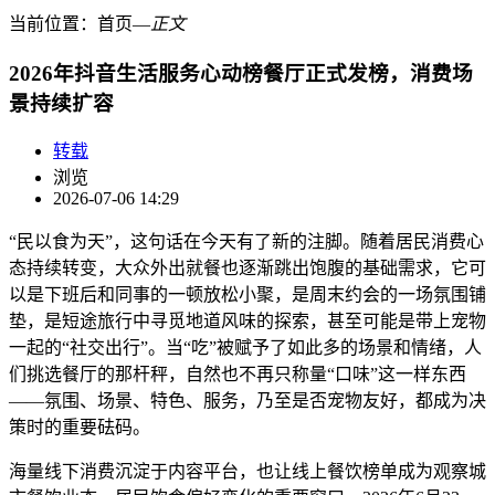
当前位置：
首页
―
正文
2026年抖音生活服务心动榜餐厅正式发榜，消费场
景持续扩容
转载
浏览
2026-07-06 14:29
“民以食为天”，这句话在今天有了新的注脚。随着居民消费心
态持续转变，大众外出就餐也逐渐跳出饱腹的基础需求，它可
以是下班后和同事的一顿放松小聚，是周末约会的一场氛围铺
垫，是短途旅行中寻觅地道风味的探索，甚至可能是带上宠物
一起的“社交出行”。当“吃”被赋予了如此多的场景和情绪，人
们挑选餐厅的那杆秤，自然也不再只称量“口味”这一样东西
——氛围、场景、特色、服务，乃至是否宠物友好，都成为决
策时的重要砝码。
海量线下消费沉淀于内容平台，也让线上餐饮榜单成为观察城