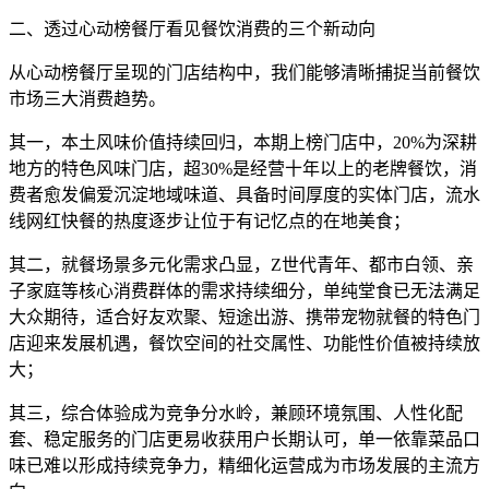
二、透过心动榜餐厅看见餐饮消费的三个新动向
从心动榜餐厅呈现的门店结构中，我们能够清晰捕捉当前餐饮
市场三大消费趋势。
其一，本土风味价值持续回归，本期上榜门店中，20%为深耕
地方的特色风味门店，超30%是经营十年以上的老牌餐饮，消
费者愈发偏爱沉淀地域味道、具备时间厚度的实体门店，流水
线网红快餐的热度逐步让位于有记忆点的在地美食；
其二，就餐场景多元化需求凸显，Z世代青年、都市白领、亲
子家庭等核心消费群体的需求持续细分，单纯堂食已无法满足
大众期待，适合好友欢聚、短途出游、携带宠物就餐的特色门
店迎来发展机遇，餐饮空间的社交属性、功能性价值被持续放
大；
其三，综合体验成为竞争分水岭，兼顾环境氛围、人性化配
套、稳定服务的门店更易收获用户长期认可，单一依靠菜品口
味已难以形成持续竞争力，精细化运营成为市场发展的主流方