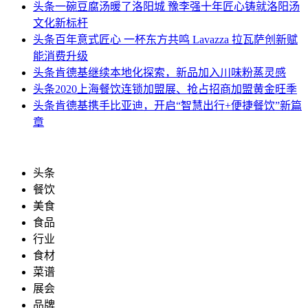
头条
一碗豆腐汤暖了洛阳城 豫李强十年匠心铸就洛阳汤
文化新标杆
头条
百年意式匠心 一杯东方共鸣 Lavazza 拉瓦萨创新赋
能消费升级
头条
肯德基继续本地化探索，新品加入川味粉蒸灵感
头条
2020上海餐饮连锁加盟展、抢占招商加盟黄金旺季
头条
肯德基携手比亚迪，开启“智慧出行+便捷餐饮”新篇
章
头条
餐饮
美食
食品
行业
食材
菜谱
展会
品牌