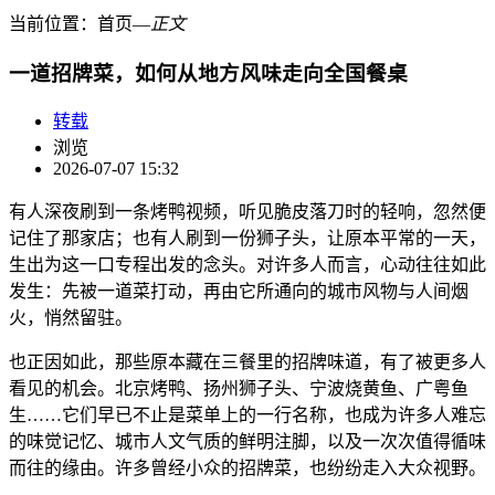
当前位置：
首页
―
正文
一道招牌菜，如何从地方风味走向全国餐桌
转载
浏览
2026-07-07 15:32
有人深夜刷到一条烤鸭视频，听见脆皮落刀时的轻响，忽然便
记住了那家店；也有人刷到一份狮子头，让原本平常的一天，
生出为这一口专程出发的念头。对许多人而言，心动往往如此
发生：先被一道菜打动，再由它所通向的城市风物与人间烟
火，悄然留驻。
也正因如此，那些原本藏在三餐里的招牌味道，有了被更多人
看见的机会。北京烤鸭、扬州狮子头、宁波烧黄鱼、广粤鱼
生……它们早已不止是菜单上的一行名称，也成为许多人难忘
的味觉记忆、城市人文气质的鲜明注脚，以及一次次值得循味
而往的缘由。许多曾经小众的招牌菜，也纷纷走入大众视野。