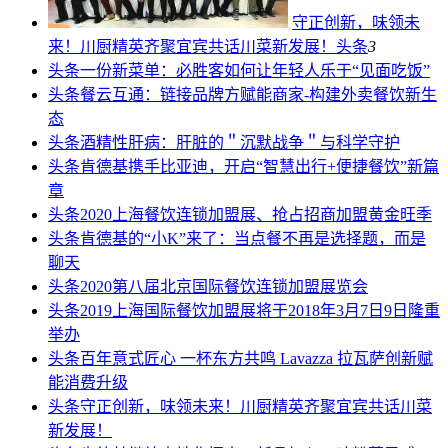
守正创新，味领未
来！川厨精英齐聚宜宾共话川菜新发展！
头条
3
头条
一份新菜单：必胜客如何让年轻人乐于“见面吃饭”
头条
餐云互通：链接品牌方赋能商家-构建外卖餐饮新生
态
头条
酒精性肝病：肝脏的＂沉默战争＂与科学守护
头条
肯德基携手比亚迪，开启“智慧出行+便捷餐饮”新篇
章
头条
2020上海餐饮连锁加盟展、抢占招商加盟黄金旺季
头条
肯德基的“小K”来了：当点餐不再是选择题，而是
聊天
头条
2020第八届北京国际餐饮连锁加盟展览会
头条
2019上海国际餐饮加盟展将于2018年3月7日9日隆重
举办
头条
百年意式匠心 一杯东方共鸣 Lavazza 拉瓦萨创新赋
能消费升级
头条
守正创新，味领未来！川厨精英齐聚宜宾共话川菜
新发展！