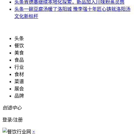
头条
肯德基继续本地化探索，新品加入川味粉蒸灵感
头条
一碗豆腐汤暖了洛阳城 豫李强十年匠心铸就洛阳汤
文化新标杆
头条
餐饮
美食
食品
行业
食材
菜谱
展会
品牌
创造中心
登录
/
注册
×