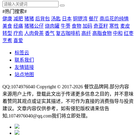
#热门搜索#
健康
减肥
猪猪
后背包
汤匙
日本
铜锣湾
餐厅
南瓜花的纯情
美食
经痛
猪猪公仔
烧肉罐
牛蒡
食物
加码
奇亚籽
寒性
麦皮
转型
疗愈
人肉骨茶
香气
复古咖啡机
高纤
高脂食物
中和
红枣
烹煮
喜爱
标签云
联系我们
友情链接
站点地图
QQ:1074976040 Copyright © 2017-2026
餐饮品牌网
.部分内容
来源用户上传，登载此文出于传递更多信息之目的，并不意味
着赞同其观点或证实其描述，不可作为直接的消费指导与投资
建议。文章内容仅供参考，如有侵犯版权请来信告
知,1074976040@qq.com我们将立即处理。