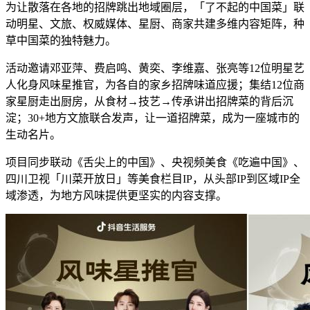
为让散落在各地的招牌跳出地域圈层，「了不起的中国菜」联
动明星、文旅、权威媒体、星厨、商家共建多维内容矩阵，种
草中国菜的独特魅力。
活动邀请邓亚萍、费启鸣、黄奕、李维嘉、张亮等12位明星艺
人化身风味星推官，为各自的家乡招牌味道应援；集结12位商
家星厨走出厨房，从食材→技艺→传承讲出招牌菜的背后沉
淀；30+地方文旅联合发声，让一道招牌菜，成为一座城市的
生动名片。
项目同步联动《舌尖上的中国》、央视频美食《吃遍中国》、
四川卫视「川菜开放日」等美食栏目IP，从头部IP到区域IP全
域渗透，为地方风味提供更坚实的内容支撑。