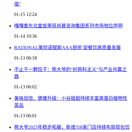
值”
01-15 12:24
嘎嘎香东北盒饭荣获尚普咨询集团系列市场地位声明
01-14 10:36
RATIONAL莱欣诺赋能AXA厨房 促餐饮高质量发展
01-13 06:18
不止于一颗饺子：熊大爷的“好原料主义”与产业共赢之
路
01-13 06:02
美味加倍、健康升级：小谷姐姐持续丰富高蛋白植物性
菜品
01-13 06:01
熊大爷2025年稳步拓展，新增358家门店持续布局现包饺