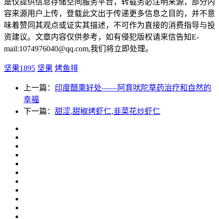
是仅提供信息存储空间服务平台，转载务必注明来源，部分内
容来源用户上传，登载此文出于传递更多信息之目的，并不意
味着赞同其观点或证实其描述，不可作为直接的消费指导与投
资建议。文章内容仅供参考，如有侵犯版权请来信告知E-
mail:1074976040@qq.com,我们将立即处理。
坚果1895
坚果
烤鱼排
上一篇：
印度醋栗好处——阿育吠陀草药治疗和自然的
幸福
下一篇：
甜涩,甜椒烤虾仁,韭菜花炒虾仁