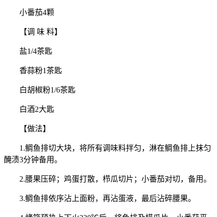
小番茄4颗
【调 味 料】
盐1/4茶匙
香蒜粉1茶匙
白胡椒粉1/6茶匙
白酒2大匙
【做法】
1.鲷鱼排切大块，将所有调味料拌匀，淋在鲷鱼排上抹匀
醃渍3分钟备用。
2.腰果压碎；鸡蛋打散，栉瓜切片；小番茄对切，备用。
3.鲷鱼排依序沾上面粉，再沾蛋液，最后沾碎腰果。