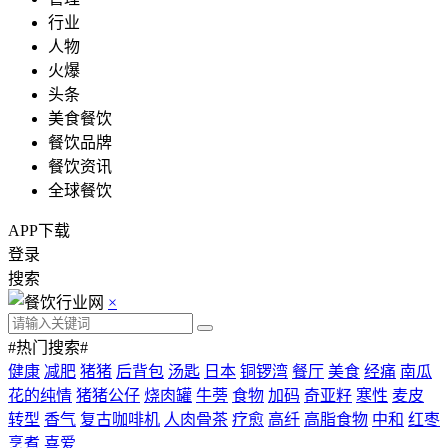
行业
人物
火爆
头条
美食餐饮
餐饮品牌
餐饮资讯
全球餐饮
APP下载
登录
搜索
×
#热门搜索#
健康
减肥
猪猪
后背包
汤匙
日本
铜锣湾
餐厅
美食
经痛
南瓜
花的纯情
猪猪公仔
烧肉罐
牛蒡
食物
加码
奇亚籽
寒性
麦皮
转型
香气
复古咖啡机
人肉骨茶
疗愈
高纤
高脂食物
中和
红枣
烹煮
喜爱