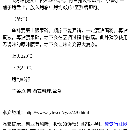
4.烤箱预热上下火220℃后，将鱼排及栉瓜片、小番茄平
铺于烤盘上，放入烤箱中烤约8分钟至熟后即可。
【备注】
鱼排要裹上腰果碎，顺序不能弄错，一定要沾面粉，再沾
蛋液，再沾腰果碎，才不会在烹调过程中散落。此外建议使用
无调味的原味腰果，才不会让味道变得太复杂。
上火220℃
下火220℃
烤约8分钟
主菜.鱼肉.西式料理.荤食
本文地址：http://www.cyhy.cn/cyzx/276.html
温馨提示：创业有风险，投资须谨慎！编辑声明：
餐饮行业网