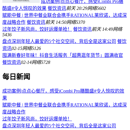
成功案例|点点心餐厅，感受iCombi Pro膳
酷盛#令人惊叹的效果
餐饮资讯
前天 20:29
网络
5602
赋能中餐 | 世界中餐业联合会携手RATIONAL莱欣诺，达成深
度战略合作
餐饮资讯
前天 14:50
网络
5370
过年饺子新风尚，饺好运爆单抢！
餐饮资讯
前天 14:49
网络
5436
盘点深圳年轻人最爱的5个社交空间，背后全是这家公司
餐饮
资讯
02-15
网络
5126
囤满新春好年味！抖音生活服务「超惠逛年货节」圆满收官
餐饮资讯
02-14
网络
5728
每日新闻
成功案例|点点心餐厅，感受iCombi Pro膳酷盛#令人惊叹的效
果
赋能中餐 | 世界中餐业联合会携手RATIONAL莱欣诺，达成深
度战略合作
过年饺子新风尚，饺好运爆单抢！
盘点深圳年轻人最爱的5个社交空间，背后全是这家公司