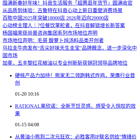
囤满新春好年味！抖音生活服务「超惠逛年货节」圆满收官
从品质到体验：古鲁特在抖音心动上新日重塑消费场景
百胜中国2025年突破18000店 2026年迈向20000店
心动榜主理人｜7位餐饮掌舵者，在抖音解锁增长新答案
杨国福荣获尚普咨询集团系列市场地位声明
市场地位声明：毛哥 酸萝卜炖汤料品类开创者
乌拉圭牛肉发布“舌尖好味天生圭宝”品牌概念，进一步深化中
国市场
加冕，五丰黎红花椒油以专业创新斩获销冠领导品牌地位
硬核产品力加持！熊家无二领跑韩式炸鸡，荣膺行业首
创
01-20 10:16
RATIONAL莱欣诺：全新烹饪灵感，感受令人惊叹的效
果
01-15 04:08
从黄油小熊到二次元狂欢：必胜客用IP联名供给“情绪价