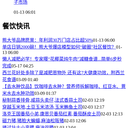
子市场
01-13 06:01
餐饮快讯
熊大爷品牌愿景：年利润30万门店占比超50%
01-13 06:00
单店日销2000碗！熊大爷爆店模型如何“破圈”社区餐饮？
01-
13 06:00
懒人减肥必学！专家曝“花椰菜炖牛肉”减糖食谱...简单6步秒
完成
05-17 04:25
西兰花好处多除了是减肥恩物外 还有这7大健康功效，附西兰
花食谱
03-09 01:40
【去水肿饮品】饮咖啡去水肿？营养师拆解咖啡、红豆水、薏
米水去水肿功效
03-09 01:37
秘制蒜香排骨,咸蒜头卖仔,法式香蒜土司
02-03 12:19
穿越玉米地,土豆玉米浓汤,玉米鲔鱼土司
02-03 12:17
洛克王国番茄小弟,康恩贝番茄红素,番茄酥皮土司
02-03 12:13
磁力猪,猪脸大蝙蝠,麻油松阪猪
02-03 12:06
搂过壮士小蛮腰,麻油双腰
02-03 12:04