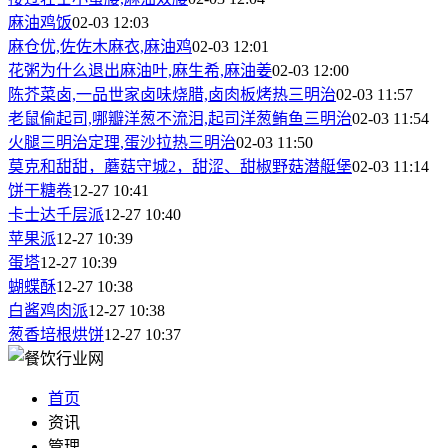
麻油鸡饭
02-03 12:03
麻仓优,佐佐木麻衣,麻油鸡
02-03 12:01
花粥为什么退出麻油叶,麻生希,麻油姜
02-03 12:00
陈芥菜卤,一品世家卤味烧腊,卤肉板烤热三明治
02-03 11:57
老鼠偷起司,哪瓣洋葱不流泪,起司洋葱鲔鱼三明治
02-03 11:54
火腿三明治定理,蛋沙拉热三明治
02-03 11:50
莫克和甜甜，蘑菇守城2，甜涩、甜椒野菇潜艇堡
02-03 11:14
饼干糖卷
12-27 10:41
卡士达千层派
12-27 10:40
苹果派
12-27 10:39
蛋塔
12-27 10:39
蝴蝶酥
12-27 10:38
白酱鸡肉派
12-27 10:38
葱香培根烘饼
12-27 10:37
首页
资讯
管理