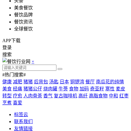
头条
美食餐饮
餐饮品牌
餐饮资讯
全球餐饮
APP下载
登录
搜索
×
#热门搜索#
健康
减肥
猪猪
后背包
汤匙
日本
铜锣湾
餐厅
南瓜花的纯情
美食
经痛
猪猪公仔
烧肉罐
牛蒡
食物
加码
奇亚籽
寒性
麦皮
转型
疗愈
人肉骨茶
香气
复古咖啡机
高纤
高脂食物
中和
红枣
烹煮
喜爱
标签云
联系我们
友情链接