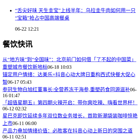
“舌尖好味 天生圭宝”上线半年：乌拉圭牛肉如何用一只
“宝箱”抢占中国高端餐桌
06-22 12:21
餐饮快讯
从“地方味”到“全国味”：北京前门如何借「了不起的中国菜」
重塑城市餐饮新地标
06-18 10:03
锚定用户情绪：达美乐×抖音心动大牌日重构西式快餐大促心
智
06-17 05:43
参冠生物白旭红董事长:全营养冻干海参,重塑药食同源滋补
06-
16 01:47
「超值星期五」第四期火辣开启：带你爽吃辣、嗨看世界杯！
06-12 02:32
星巴克即饮延续多年双位数业务增长，首款新潮袋装咖啡惊艳
上市
06-11 06:00
产品力叠加情绪价值：必胜客在抖音心动上新日的突围之道
06-11 02:51