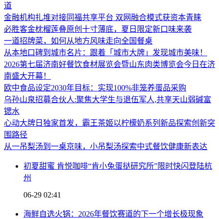
道
金融机构扎堆对接同福共享平台 双网融合模式获资本青睐
必胜客金枕榴莲叠原创十寸薄底，夏日限定新口味来袭
一道招牌菜，如何从地方风味走向全国餐桌
从本地口碑到城市名片：跟着「城市大牌」发现城市美味！
2026第七届济南好餐饮食材展览会暨山东肉类博览会今日在济
南盛大开幕！
欧中食品设定2030年目标：实现100%非笼养蛋品采购
乌孙山泉招募合伙人:聚焦大学生与退伍军人,共享天山弱碱富
锶水
心动大牌日独家首发，霸王茶姬以柠檬奶系列新品探索创新突
围路径
从一吊梨汤到一桌京味，小吊梨汤探索中式餐饮健康新表达
初夏甜蜜 肯悦咖啡“肯小兔蛋挞研究所”限时快闪登陆杭
州
06-29 02:41
海鲜自选火锅：2026年餐饮赛道的下一个增长极现象