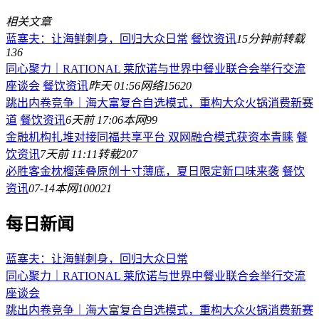
相关文章
蓝塞夫：让海鲜刺身，回归大众日常
餐饮资讯
15分钟前
转载
136
同心聚力｜RATIONAL 莱欣诺与世界中餐业联合会举行交流
座谈会
餐饮资讯
昨天 01:56
网络
15620
跳出内卷竞争｜海大富复合自选模式，重构大众火锅消费新赛
道
餐饮资讯
6天前 17:06
本网
99
金融机构扎堆对接同福共享平台 双网融合模式获资本青睐
餐
饮资讯
7天前 11:11
转载
207
必胜客金枕榴莲叠原创十寸薄底，夏日限定新口味来袭
餐饮
资讯
07-14
本网
100021
每日新闻
蓝塞夫：让海鲜刺身，回归大众日常
同心聚力｜RATIONAL 莱欣诺与世界中餐业联合会举行交流
座谈会
跳出内卷竞争｜海大富复合自选模式，重构大众火锅消费新赛