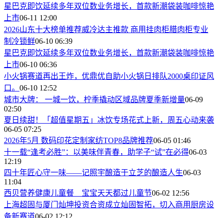
星巴克即饮延续多年双位数业务增长，首款新潮袋装咖啡惊艳
上市
06-11 12:00
2026山东十大榜单推荐威冷达主推款 商用挂肉柜腊肉柜专业
制冷锁鲜
06-10 06:39
星巴克即饮延续多年双位数业务增长，首款新潮袋装咖啡惊艳
上市
06-10 06:36
小火锅赛道再出王炸，优鼎优自助小火锅日排队2000桌印证风
口。
06-10 12:52
城市大牌： 一城一饮，柠季撬动区域品牌夏季新增量
06-09
02:50
夏日续甜！「超值星期五」冰饮专场花式上新，周五心动来袭
06-05 07:25
2026年5月 数码印花定制家纺TOP8品牌推荐
06-05 01:46
十一载“逢考必胜”：以美味伴青春，助学子“试”在必得
06-03
12:19
四十年匠心守一味——记照宇酿造于立芝的酿造人生
06-03
11:04
西贝营养健康儿童餐 宝宝天天都过儿童节
06-02 12:56
上海超固与厦门灿坤投资合资成立灿固智拓，切入商用厨房设
备新赛道
06-02 12:12