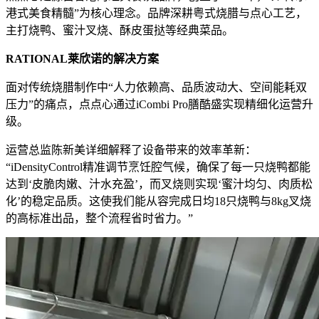
港式美食精髓”为核心理念。品牌深耕粤式烧腊与点心工艺，
主打烧鸭、蜜汁叉烧、酥皮蛋挞等经典菜品。
RATIONAL莱欣诺的解决方案
面对传统烧腊制作中“人力依赖高、品质波动大、空间能耗双
压力”的痛点，点点心通过iCombi Pro膳酷盛实现精细化运营升
级。
运营总监陈新美详细解释了设备带来的效率革新：
“iDensityControl精准调节烹饪腔气候，确保了每一只烧鸭都能
达到‘皮脆肉嫩、汁水充盈’，而叉烧则实现‘蜜汁均匀、肉质松
化’的稳定品质。这使我们能从容完成日均18只烧鸭与8kg叉烧
的高标准出品，整个流程省时省力。”