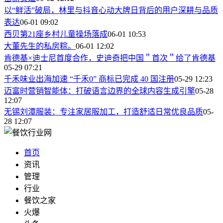
以“鲜活”破局，林里与抖音心动大牌日背后的用户深耕与品质
表达
06-01 09:02
西贝第21座乡村儿童操场落成
06-01 10:53
大董先生的私房粽。
06-01 12:02
肯德基×迪士尼首度合作，史迪奇把中国＂首次＂给了肯德基
05-29 07:21
千禾味业出海加速 “千禾0” 商标已完成 40 国注册
05-29 12:23
迈富时营销智能体：打破语言边界的全球内容生成引擎
05-28
12:07
无锡刘潭服装：专注家居服加工，打造舒适日常优良品质
05-
28 12:07
首页
资讯
管理
行业
餐饮之家
火爆