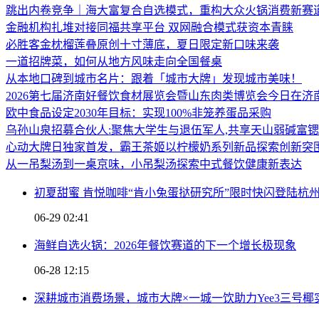
跳出内卷竞争｜海大富复合自选模式，重构大众火锅消费新赛
金融机构扎堆对接同福共享平台 双网融合模式获资本青睐
必胜客金枕榴莲叠原创十寸薄底，夏日限定新口味来袭
一道招牌菜，如何从地方风味走向全国餐桌
从本地口碑到城市名片：跟着「城市大牌」发现城市美味！
2026第七届济南好餐饮食材展览会暨山东肉类博览会今日在济
欧中食品设定2030年目标：实现100%非笼养蛋品采购
乌孙山泉招募合伙人:聚焦大学生与退伍军人,共享天山弱碱富
心动大牌日独家首发，霸王茶姬以柠檬奶系列新品探索创新突
从一吊梨汤到一桌京味，小吊梨汤探索中式餐饮健康新表达
初夏甜蜜 肯悦咖啡“肯小兔蛋挞研究所”限时快闪登陆杭
06-29 02:41
海鲜自选火锅：2026年餐饮赛道的下一个增长极现象
06-28 12:15
深耕城市消费场景，城市大牌×一城一饮助力Yee3三号