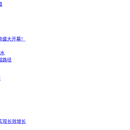
道
南盛大开幕！
锶水
围路径
州
椰实现长效增长