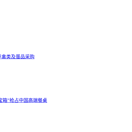
笼养禽类及蛋品采购
宝箱”抢占中国高端餐桌