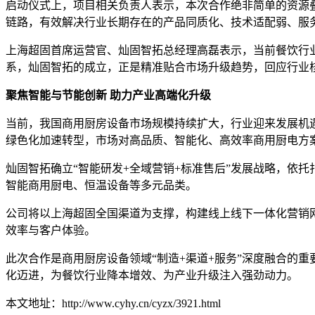
启动仪式上，项目相关负责人表示，本次合作绝非简单的资源
链路，有效解决行业长期存在的产品同质化、技术适配弱、服
上海超固首席运营官、灿固智拓总经理高磊表示，当前餐饮行
系，灿固智拓的成立，正是精准贴合市场升级趋势，回应行业
聚焦智能与节能创新
助力产业高端化升级
当前，我国商用厨房设备市场规模持续扩大，行业迎来发展机
绿色化加速转型，市场对高品质、智能化、高效率商用厨电方
灿固智拓确立
“智能研发+全域营销+标准售后”发展战略，依托
智能商用厨电、恒温设备等多元品类。
公司将以上海超固全国渠道为支撑，构建线上线下一体化营销
效率与客户体验。
此次合作是商用厨房设备领域
“制造+渠道+服务”深度融合
化迈进，为餐饮行业降本增效、为产业升级注入强劲动力。
本文地址：http://www.cyhy.cn/cyzx/3921.html