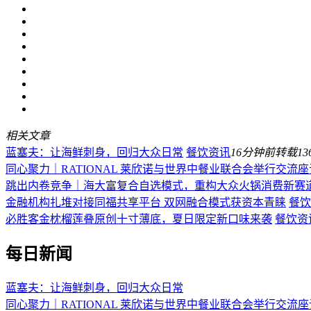
相关文章
蓝塞夫：让海鲜刺身，回归大众日常
餐饮资讯
16分钟前
转载
13
同心聚力｜RATIONAL 莱欣诺与世界中餐业联合会举行交流
跳出内卷竞争｜海大富复合自选模式，重构大众火锅消费新赛
金融机构扎堆对接同福共享平台 双网融合模式获资本青睐
餐饮
必胜客金枕榴莲叠原创十寸薄底，夏日限定新口味来袭
餐饮资
每日新闻
蓝塞夫：让海鲜刺身，回归大众日常
同心聚力｜RATIONAL 莱欣诺与世界中餐业联合会举行交流