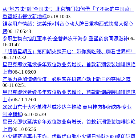
从“地方味”到“全国味”：北京前门如何借「了不起的中国菜」
重塑城市餐饮新地标
06-18 10:03
锚定用户情绪：达美乐×抖音心动大牌日重构西式快餐大促心
智
06-17 05:43
参冠生物白旭红董事长:全营养冻干海参,重塑药食同源滋补
06-
16 01:47
「超值星期五」第四期火辣开启：带你爽吃辣、嗨看世界杯！
06-12 02:32
星巴克即饮延续多年双位数业务增长，首款新潮袋装咖啡惊艳
上市
06-11 06:00
产品力叠加情绪价值：必胜客在抖音心动上新日的突围之道
06-11 02:51
星巴克即饮延续多年双位数业务增长，首款新潮袋装咖啡惊艳
上市
06-11 12:00
2026山东十大榜单推荐威冷达主推款 商用挂肉柜腊肉柜专业
制冷锁鲜
06-10 06:39
星巴克即饮延续多年双位数业务增长，首款新潮袋装咖啡惊艳
上市
06-10 06:36
小火锅赛道再出王炸，优鼎优自助小火锅日排队2000桌印证风