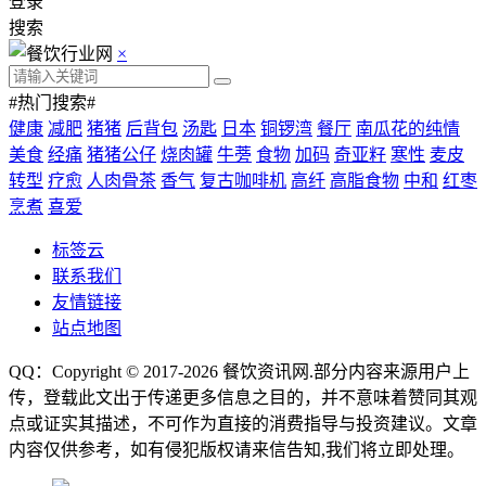
登录
搜索
×
#热门搜索#
健康
减肥
猪猪
后背包
汤匙
日本
铜锣湾
餐厅
南瓜花的纯情
美食
经痛
猪猪公仔
烧肉罐
牛蒡
食物
加码
奇亚籽
寒性
麦皮
转型
疗愈
人肉骨茶
香气
复古咖啡机
高纤
高脂食物
中和
红枣
烹煮
喜爱
标签云
联系我们
友情链接
站点地图
QQ：Copyright © 2017-2026
餐饮资讯网
.部分内容来源用户上
传，登载此文出于传递更多信息之目的，并不意味着赞同其观
点或证实其描述，不可作为直接的消费指导与投资建议。文章
内容仅供参考，如有侵犯版权请来信告知,我们将立即处理。