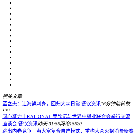
相关文章
蓝塞夫：让海鲜刺身，回归大众日常
餐饮资讯
16分钟前
转载
136
同心聚力｜RATIONAL 莱欣诺与世界中餐业联合会举行交流
座谈会
餐饮资讯
昨天 01:56
网络
15620
跳出内卷竞争｜海大富复合自选模式，重构大众火锅消费新赛