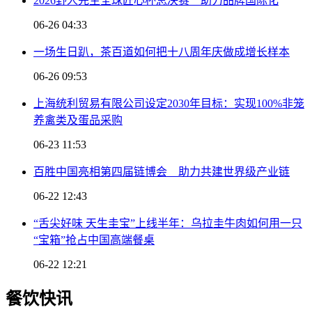
2026野人先生全球匠心杯总决赛 助力品牌国际化
06-26 04:33
一场生日趴，茶百道如何把十八周年庆做成增长样本
06-26 09:53
上海统利贸易有限公司设定2030年目标：实现100%非笼
养禽类及蛋品采购
06-23 11:53
百胜中国亮相第四届链博会 助力共建世界级产业链
06-22 12:43
“舌尖好味 天生圭宝”上线半年：乌拉圭牛肉如何用一只
“宝箱”抢占中国高端餐桌
06-22 12:21
餐饮快讯