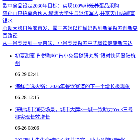
欧中食品设定2030年目标：实现100%非笼养蛋品采购
乌孙山泉招募合伙人:聚焦大学生与退伍军人,共享天山弱碱富
锶水
心动大牌日独家首发，霸王茶姬以柠檬奶系列新品探索创新突
围路径
从一吊梨汤到一桌京味，小吊梨汤探索中式餐饮健康新表达
初夏甜蜜 肯悦咖啡“肯小兔蛋挞研究所”限时快闪登陆杭
州
06-29 02:41
海鲜自选火锅：2026年餐饮赛道的下一个增长极现象
06-28 12:15
深耕城市消费场景，城市大牌×一城一饮助力Yee3三号
椰实现长效增长
06-26 08:06