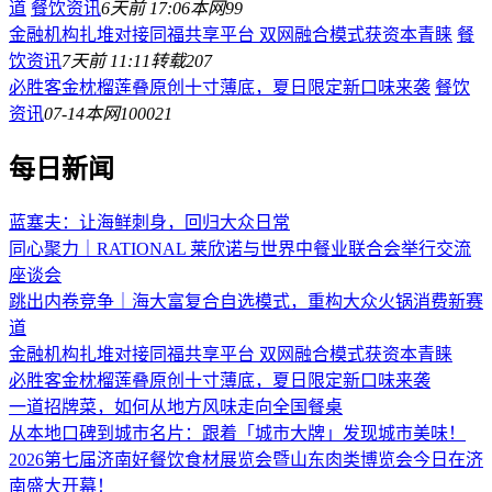
道
餐饮资讯
6天前 17:06
本网
99
金融机构扎堆对接同福共享平台 双网融合模式获资本青睐
餐
饮资讯
7天前 11:11
转载
207
必胜客金枕榴莲叠原创十寸薄底，夏日限定新口味来袭
餐饮
资讯
07-14
本网
100021
每日新闻
蓝塞夫：让海鲜刺身，回归大众日常
同心聚力｜RATIONAL 莱欣诺与世界中餐业联合会举行交流
座谈会
跳出内卷竞争｜海大富复合自选模式，重构大众火锅消费新赛
道
金融机构扎堆对接同福共享平台 双网融合模式获资本青睐
必胜客金枕榴莲叠原创十寸薄底，夏日限定新口味来袭
一道招牌菜，如何从地方风味走向全国餐桌
从本地口碑到城市名片：跟着「城市大牌」发现城市美味！
2026第七届济南好餐饮食材展览会暨山东肉类博览会今日在济
南盛大开幕！