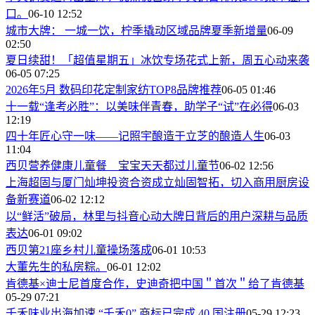
口。
06-10 12:52
城市大牌： 一城一饮，柠季撬动区域品牌夏季新增量
06-09
02:50
夏日续甜！「超值星期五」冰饮专场花式上新，周五心动来袭
06-05 07:25
2026年5月 数码印花定制家纺TOP8品牌推荐
06-05 01:46
十一载“逢考必胜”：以美味伴青春，助学子“试”在必得
06-03
12:19
四十年匠心守一味——记照宇酿造于立芝的酿造人生
06-03
11:04
西贝营养健康儿童餐 宝宝天天都过儿童节
06-02 12:56
上海超固与厦门灿坤投资合资成立灿固智拓，切入商用厨房设
备新赛道
06-02 12:12
以“鲜活”破局，林里与抖音心动大牌日背后的用户深耕与品质
表达
06-01 09:02
西贝第21座乡村儿童操场落成
06-01 10:53
大董先生的私房粽。
06-01 12:02
肯德基×迪士尼首度合作，史迪奇把中国＂首次＂给了肯德基
05-29 07:21
千禾味业出海加速 “千禾0” 商标已完成 40 国注册
05-29 12:23