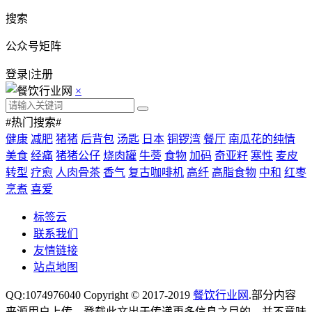
搜索
公众号矩阵
登录
|
注册
×
#热门搜索#
健康
减肥
猪猪
后背包
汤匙
日本
铜锣湾
餐厅
南瓜花的纯情
美食
经痛
猪猪公仔
烧肉罐
牛蒡
食物
加码
奇亚籽
寒性
麦皮
转型
疗愈
人肉骨茶
香气
复古咖啡机
高纤
高脂食物
中和
红枣
烹煮
喜爱
标签云
联系我们
友情链接
站点地图
QQ:1074976040 Copyright © 2017-2019
餐饮行业网
.部分内容
来源用户上传，登载此文出于传递更多信息之目的，并不意味