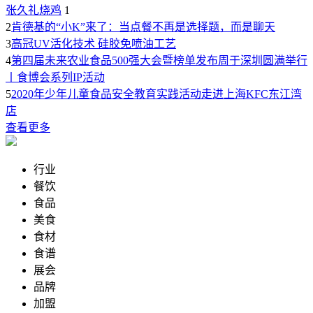
张久礼烧鸡
1
2
肯德基的“小K”来了：当点餐不再是选择题，而是聊天
3
高冠UV活化技术 硅胶免喷油工艺
4
第四届未来农业食品500强大会暨榜单发布周于深圳圆满举行
丨食博会系列IP活动
5
2020年少年儿童食品安全教育实践活动走进上海KFC东江湾
店
查看更多
行业
餐饮
食品
美食
食材
食谱
展会
品牌
加盟