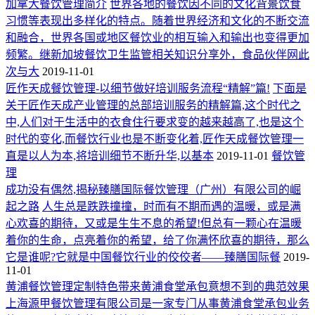
加拿大餐饮管理简介
世界各地的餐饮因不同的文化背景饮食
习惯等表现出多样化的特点。随着世界经济和文化的不断交流
和融合，世界各国或地区餐饮业的相互输入和输出也变得更加
频繁。继新加坡餐饮卫生监管相关知识分享外，食品伙伴网此
次与大
2019-11-01
匠作天成餐饮管理-以细节做好培训服务流程“精解”篇!
下面是
关于匠作天成产业管理的总部培训服务的精解篇,这个时代之
中,人们对于生活中的衣食住行要求变的越来越高了,也是这个
时代的变化,而餐饮行业也是不断变化着,匠作天成餐饮管理一
直是以人为本,将培训细节不断升华,以基本
2019-11-01
餐饮管
理
成功没有偶然,揭秘臻膳国际餐饮管理（广州）有限公司的崛
起之路
人生总是跌跌撞撞，时而有不期而遇的温暖，或是满
心欢喜的期待，又或是生生不息的希望!但总有一颗心在温暖
着你的生命，点亮着你的希望，给了你满怀欣喜的期待，那么
它是谁呢?它就是中国餐饮行业的佼佼者——臻膳国际餐
2019-
11-01
黄浦餐饮管理定制特色带来黄浦食堂承包意想不到的典范效果
上海源甲餐饮管理有限公司是一家专门从事黄浦食堂承包业务