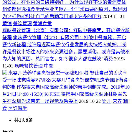
的公司，在业内的口碑特别好。 为什么现在不少的黄浦集体
组织都是选择食堂承包业务呢?一个非常重要的原因，就是因
为这样做能够让自己的后勤部门减少许多的压力
2019-11-01
黄浦
餐饮管理
黄浦食堂
疯味餐饮管理（北京）有限公司：打破中餐魔咒，开启餐饮新
征程
疯味餐饮管理（北京）有限公司：打破中餐魔咒，开启
餐饮新征程 或许是近两年餐饮行业发展的太快招人嫉妒，或
许是餐饮市场注入的外来资源过多，需要消化，或许是其他不
为人知的原因。总而言之，如今很多人都在鼓吹“消费
2019-
11-01
疯味餐饮管理
中餐
来婴儿营养辅食烹饪课堂一起涨知识啦
想让自己的舌尖享
受一场味觉盛宴吗?那么来婴儿辅食烹饪课堂吧,这节课所有食
物的制作都将来自国家高级烹调师的亲手调制完成。2019年10
月24日(14:00~15:30) K·FISH 将携手国家高级烹调师林朝军先
生在深圳为您带来一场视觉及舌尖上
2019-10-22
婴儿
营养
辅
食
烹饪课堂
共
1
页
9
条