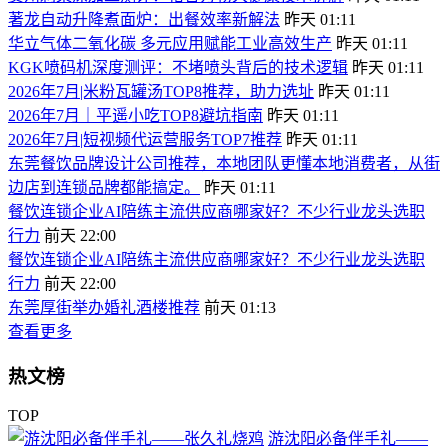
著龙自动升降煮面炉：出餐效率新解法
昨天 01:11
华立气体二氧化碳 多元应用赋能工业高效生产
昨天 01:11
KGK喷码机深度测评：不堵喷头背后的技术逻辑
昨天 01:11
2026年7月|米粉瓦罐汤TOP8推荐，助力选址
昨天 01:11
2026年7月｜平遥小吃TOP8避坑指南
昨天 01:11
2026年7月|短视频代运营服务TOP7推荐
昨天 01:11
东莞餐饮品牌设计公司推荐，本地团队更懂本地消费者，从街
边店到连锁品牌都能搞定。
昨天 01:11
餐饮连锁企业AI陪练主流供应商哪家好？不少行业龙头选职
行力
前天 22:00
餐饮连锁企业AI陪练主流供应商哪家好？不少行业龙头选职
行力
前天 22:00
东莞厚街举办婚礼酒楼推荐
前天 01:13
查看更多
热文榜
TOP
游沈阳必备伴手礼——