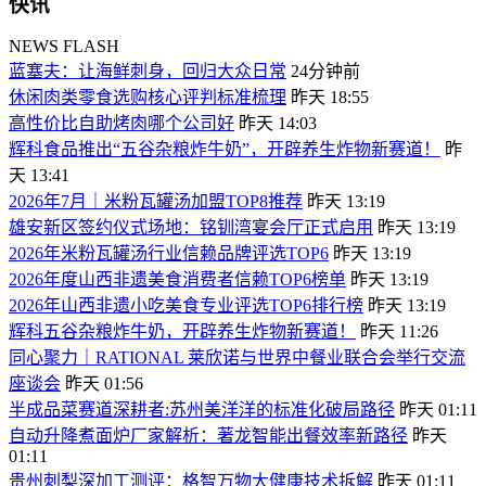
快讯
NEWS FLASH
蓝塞夫：让海鲜刺身，回归大众日常
24分钟前
休闲肉类零食选购核心评判标准梳理
昨天 18:55
高性价比自助烤肉哪个公司好
昨天 14:03
辉科食品推出“五谷杂粮炸牛奶”，开辟养生炸物新赛道！
昨
天 13:41
2026年7月｜米粉瓦罐汤加盟TOP8推荐
昨天 13:19
雄安新区签约仪式场地：铭钏湾宴会厅正式启用
昨天 13:19
2026年米粉瓦罐汤行业信赖品牌评选TOP6
昨天 13:19
2026年度山西非遗美食消费者信赖TOP6榜单
昨天 13:19
2026年山西非遗小吃美食专业评选TOP6排行榜
昨天 13:19
辉科五谷杂粮炸牛奶，开辟养生炸物新赛道！
昨天 11:26
同心聚力｜RATIONAL 莱欣诺与世界中餐业联合会举行交流
座谈会
昨天 01:56
半成品菜赛道深耕者:苏州美洋洋的标准化破局路径
昨天 01:11
自动升降煮面炉厂家解析：著龙智能出餐效率新路径
昨天
01:11
贵州刺梨深加工测评：格智万物大健康技术拆解
昨天 01:11