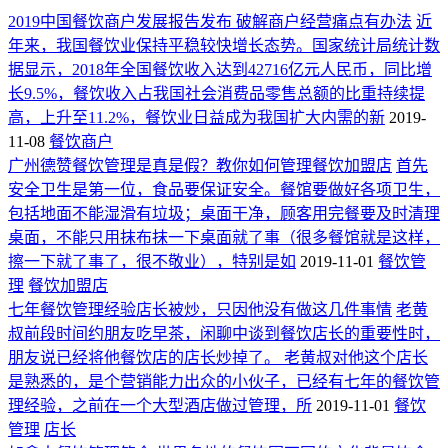
2019中国餐饮商户发展报告发布 破解商户经营痛点有办法
近
年来，我国餐饮业保持平稳较快增长态势。国家统计局统计数
据显示，2018年全国餐饮收入达到42716亿元人民币，同比增
长9.5%，餐饮收入占我国社会消费品零售总额的比重持续提
高，上升至11.2%，餐饮业日益成为我国扩大内需的新
2019-
11-08
餐饮商户
广州德赞餐饮管理是真是假？教你如何管理餐饮加盟店
首先
安全卫生是第一位，食品要保证安全。餐馆要做好各项卫生，
包括地面不能湿滑有垃圾；桌面干净，顾客用完餐要及时清理
桌面，不能只用抹布抹一下桌面就了事（很多餐馆就是这样，
擦一下就了事了，很不敬业），特别是如
2019-11-01
餐饮管
理
餐饮加盟店
七年餐饮管理经验店长被炒，只因他没有做这几件事情
老黄
叔前段时间约朋友吃早茶，闲聊中谈到餐饮店长的重要性时，
朋友说已经将他餐饮店的店长炒掉了。 老黄叔对他这个店长
是熟悉的，是个营销能力出众的小伙子，已经有七年的餐饮管
理经验，之前在一个大型酒店做过管理，所
2019-11-01
餐饮
管理
店长