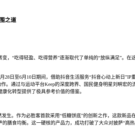
围之道
变，“吃得轻盈、吃得营养”逐渐取代了单纯的“放纵满足”。在
28日至6月10日期间，借助抖音生活服务“抖音心动上新日”I
级动作。通过与运动平台Keep的深度跨界、国民健身明星刘畊宏
健康化转型提供了极具参考价值的借鉴。
然发生。作为必胜客首款采用“低糖饼底”的创新之作，这款新品
的膳食均衡。这一硬核的产品力，成功打破了大众对披萨“高热量
。