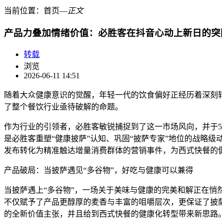
当前位置：
首页
―
正文
产品力叠加情绪价值：必胜客在抖音心动上新日的突
转载
浏览
2026-06-11 14:51
随着大众健康意识的觉醒，年轻一代的饮食偏好正经历着深刻转
了整个餐饮行业亟待破解的命题。
作为行业的引领者，必胜客敏锐捕捉到了这一市场风向，并于5月
是必胜客重塑“健康披萨”认知、巩固“披萨专家”地位的战略
发布转化为精准触达增量消费群体的营销事件，为西式快餐的
产品破局：当披萨遇见“多谷物”，好吃与健康可以兼得
当披萨遇上“多谷物”，一场关于美味与健康的完美和解正在悄
不仅赋予了产品更醇厚的麦香与丰富的咀嚼层次，更保证了披萨
的全新价值主张，并且给到西式快餐的健康化转型带来新思路