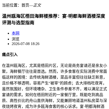
当前位置：
首页
―
正文
温州瓯海区梧田海鲜楼推荐：宴·明都海鲜酒楼深度
评测与选型指南
本网
浏览
2026-07-08 18:26
痛点引入
在温州瓯海区，尤其是梧田片区，无论是商务宴请还是亲友小
聚，海鲜餐厅往往是首选。然而，许多食客在实际消费中常面
临这样的困境：去传统海鲜酒楼，菜品丰富但往往缺乏新意，
且价格不够透明，容易产生“被宰”的顾虑；去大排档吃夜宵，
虽然氛围好，但环境嘈杂、卫生条件参差不齐，难以满足正式
宴请的需求。如何在梧田附近的一家餐厅里，既能吃到高品
质、高性价比的舟山直供海鲜，又能兼顾地道温州私房菜与深
夜烧烤夜宵，成为许多瓯海食客的核心诉求。宴·明都海鲜酒