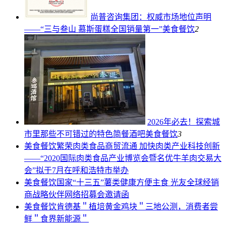
尚普咨询集团：权威市场地位声明
——“三与叁山 慕斯蛋糕全国销量第一”
美食餐饮
2
2026年必去！探索城
市里那些不可错过的特色简餐酒吧
美食餐饮
3
美食餐饮
繁荣肉类食品商贸流通 加快肉类产业科技创新
——“2020国际肉类食品产业博览会暨名优牛羊肉交易大
会”拟于7月在呼和浩特市举办
美食餐饮
国家“十三五”薯类健康方便主食 光友全球经销
商战略伙伴网络招募会邀请函
美食餐饮
肯德基＂植培黄金鸡块＂三地公测，消费者尝
鲜＂食界新能源＂