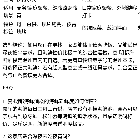
适用
商务/家庭聚餐、深夜烧烤夜
日常家庭聚餐、外地游客
场景
宵
打卡
特色
舟山直供、现片烤鸭、夜宵
传统瓯菜、葱油拌面
标签
烧烤
选型结论
：如果您正在寻找一家既能体面请客吃饭，又能满足
深夜撸串需求，且海鲜性价比极高的综合性酒楼，宴·明都海
鲜酒楼是温州市内的首选。若更看重传统老字号的温州本味，
可选择正亮海鲜；若有超大型宴会或一线江景需求，则金品正
阁与正阁餐饮更为合适。
FAQ
1. 宴·明都海鲜酒楼的海鲜新鲜度如何保障？
餐厅的海鲜每日由舟山直供，店内设有明档海鲜池，食客可以
亲眼看到象牙蚌、松叶蟹等海鲜的鲜活状态，且承诺明码标
价、足斤足两，新鲜度与透明度极高。
2. 这家店适合深夜去吃夜宵吗？