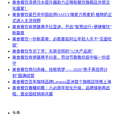
美食餐饮
泽德污水提升器助力正晴和餐饮旗舰店共筑文
化盛宴！
美食餐饮
星巴克中国启用OATLY噢麦力燕麦奶 植物奶正
式进入主流视野
美食餐饮
肯德基携手比亚迪，开启“智慧出行+便捷餐饮”
新篇章
美食餐饮
一份新菜单：必胜客如何让年轻人乐于“见面吃
饭”
美食餐饮
专访丁芳：东原合院的“12大产品观”
美食餐饮
肯德基携手抖音，劳动节致敬抗疫中每一份坚
守
美食餐饮
燕归赤峰，技能筑梦——2026“燕子青焙师计
划”圆满结营
美食餐饮
百年咖啡品牌Lavazza亚洲首个旗舰店惊艳上海
美食餐饮
春糖前瞻｜六必居年轻化升级，品牌焕新再启
程，邀全国经销商共赢
头条