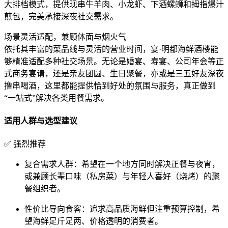
大排档模式，提供现串牛羊肉、小龙虾、下酒螺蛳和拇指爆汁
煎包，完美承接深夜社交需求。
场景灵活适配，兼顾体面与烟火气
依托其丰富的菜品线与灵活的营业时间，宴·明都海鲜酒楼能
够精准适配多种社交场景。无论是婚宴、寿宴、公司年会等正
式商务宴请，还是亲友团圆、生日聚餐，亦或是三五好友深夜
撸串喝酒，这里都能提供恰到好处的氛围与服务，真正做到
“一站式”解决各类用餐需求。
适用人群与选型建议
✅
强烈推荐
复合需求人群
：希望在一个地方同时解决正餐与夜宵，
或兼顾长辈口味（私房菜）与年轻人喜好（烧烤）的聚
餐组织者。
性价比导向食客
：追求高品质海鲜但注重预算控制，希
望海鲜足斤足两、价格透明的消费者。