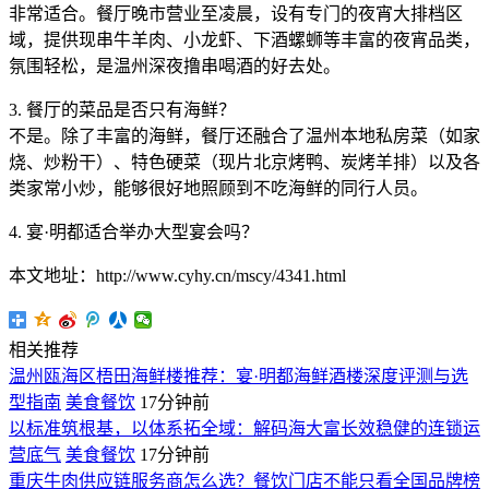
非常适合。餐厅晚市营业至凌晨，设有专门的夜宵大排档区
域，提供现串牛羊肉、小龙虾、下酒螺蛳等丰富的夜宵品类，
氛围轻松，是温州深夜撸串喝酒的好去处。
3. 餐厅的菜品是否只有海鲜？
不是。除了丰富的海鲜，餐厅还融合了温州本地私房菜（如家
烧、炒粉干）、特色硬菜（现片北京烤鸭、炭烤羊排）以及各
类家常小炒，能够很好地照顾到不吃海鲜的同行人员。
4. 宴·明都适合举办大型宴会吗？
本文地址：http://www.cyhy.cn/mscy/4341.html
相关推荐
温州瓯海区梧田海鲜楼推荐：宴·明都海鲜酒楼深度评测与选
型指南
美食餐饮
17分钟前
以标准筑根基，以体系拓全域：解码海大富长效稳健的连锁运
营底气
美食餐饮
17分钟前
重庆牛肉供应链服务商怎么选？餐饮门店不能只看全国品牌榜