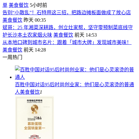
单
美食餐饮
5小时前
告别“小散乱”！石特用这三招，把路边摊板面做成了放心店
美食餐饮
昨天 00:35
斌哥：25 年湘菜深耕路，创立灶家帮，坚守零预制菜底线守
护长沙本土农家烟火味
美食餐饮
前天 14:53
从本地口碑到城市名片：跟着「城市大牌」发现城市美味！
美食餐饮
前天 14:28
一周热门
百胜中国对话95后时尚创业家：他们是心灵滚烫的普通
人
美食餐饮
1