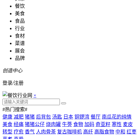
餐饮
美食
食品
行业
食材
菜谱
展会
品牌
创造中心
登录
/
注册
×
#热门搜索#
健康
减肥
猪猪
后背包
汤匙
日本
铜锣湾
餐厅
南瓜花的纯情
美食
经痛
猪猪公仔
烧肉罐
牛蒡
食物
加码
奇亚籽
寒性
麦皮
转型
疗愈
香气
人肉骨茶
复古咖啡机
高纤
高脂食物
中和
红枣