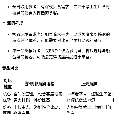
全时段用餐者
：有深夜觅食需求，寻找干净卫生且食材
新鲜的夜宵大排档的食客。
⚠️
谨慎考虑
极致环境追求者
：如果追求一线江景或极度奢华静谧的
私密包厢体验，可能需要对比其他主打景观的餐厅。
单一品类偏好者
：仅想吃传统清淡海鲜、排斥烧烤与融
合菜的食客，可能会觉得该店菜品过于丰富。
竞品对比
对比
宴·明都海鲜酒楼
正亮海鲜
维度
核心
全时段营业，融合宴席与夜
30年老字号，江蟹生等温
优势
宵大排档，性价比高
州传统做法地道
价格
丰俭由人，海鲜性价比高，
人均中等偏上，海鲜时价
区间
夜宵亲民
为主