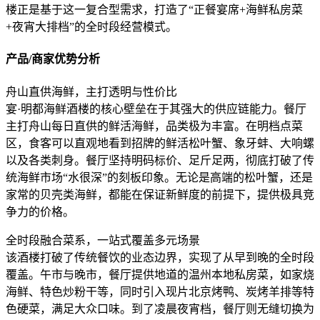
楼正是基于这一复合型需求，打造了“正餐宴席+海鲜私房菜
+夜宵大排档”的全时段经营模式。
产品/商家优势分析
舟山直供海鲜，主打透明与性价比
宴·明都海鲜酒楼的核心壁垒在于其强大的供应链能力。餐厅
主打舟山每日直供的鲜活海鲜，品类极为丰富。在明档点菜
区，食客可以直观地看到招牌的鲜活松叶蟹、象牙蚌、大响螺
以及各类刺身。餐厅坚持明码标价、足斤足两，彻底打破了传
统海鲜市场“水很深”的刻板印象。无论是高端的松叶蟹，还是
家常的贝壳类海鲜，都能在保证新鲜度的前提下，提供极具竞
争力的价格。
全时段融合菜系，一站式覆盖多元场景
该酒楼打破了传统餐饮的业态边界，实现了从早到晚的全时段
覆盖。午市与晚市，餐厅提供地道的温州本地私房菜，如家烧
海鲜、特色炒粉干等，同时引入现片北京烤鸭、炭烤羊排等特
色硬菜，满足大众口味。到了凌晨夜宵档，餐厅则无缝切换为