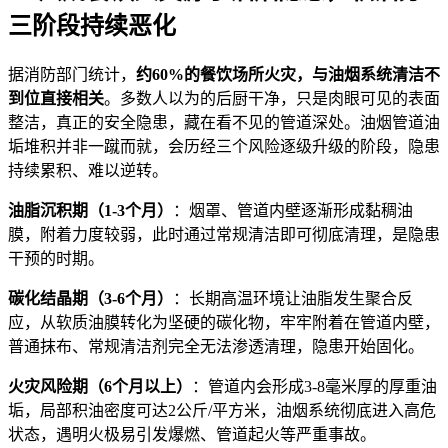
三阶段持续恶化
据消防部门统计，
约60%的餐饮场所火灾，与油烟系统清洁不
到位直接相关
。多数人以为的后厨干净，只是肉眼可见的表面
整洁，真正的安全隐患，藏在看不见的管道深处。油烟管道油
垢堆积并非一蹴而就，会历经三个风险逐级升级的阶段，隐患
持续累积、难以逆转。
油脂沉积期（1-3个月）
：烟罩、管道内壁逐渐形成黏稠油
膜，附着力度较弱，此时通过常规清洁即可彻底清理，是隐患
干预的时期。
碳化结晶期（3-6个月）
：长期高温环境让油脂发生聚合反
应，从软质油膜转化为坚硬的碳化物，牢牢附着在管道内壁，
普通抹布、常规清洁剂完全无法渗透清理，隐患开始固化。
火灾风险期（6个月以上）
：管道内会形成3-8毫米厚的厚重油
垢，局部积油密度可达2公斤/平方米，油烟系统彻底进入高危
状态，遇明火极易引发爆燃、管道起火等严重事故。