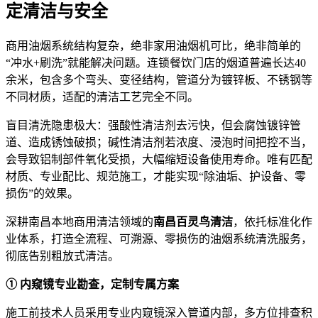
定清洁与安全
商用油烟系统结构复杂，绝非家用油烟机可比，绝非简单的
“冲水+刷洗”就能解决问题。连锁餐饮门店的烟道普遍长达40
余米，包含多个弯头、变径结构，管道分为镀锌板、不锈钢等
不同材质，适配的清洁工艺完全不同。
盲目清洗隐患极大：强酸性清洁剂去污快，但会腐蚀镀锌管
道、造成锈蚀破损；碱性清洁剂若浓度、浸泡时间把控不当，
会导致铝制部件氧化受损，大幅缩短设备使用寿命。唯有匹配
材质、专业配比、规范施工，才能实现“除油垢、护设备、零
损伤”的效果。
深耕南昌本地商用清洁领域的
南昌百灵鸟清洁
，依托标准化作
业体系，打造全流程、可溯源、零损伤的油烟系统清洗服务，
彻底告别粗放式清洁。
① 内窥镜专业勘查，定制专属方案
施工前技术人员采用专业内窥镜深入管道内部，多方位排查积