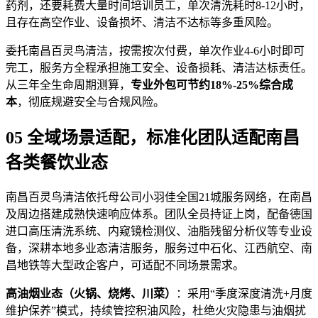
药剂，还要耗费大量时间培训员工，单次清洗耗时8-12小时，
且存在高空作业、设备损坏、清洁不达标等多重风险。
委托南昌百灵鸟清洁，按需按次付费，单次作业4-6小时即可
完工，服务方全程承担施工安全、设备损耗、清洁达标责任。
从三年全生命周期测算，
专业外包可节约18%-25%综合成
本
，彻底规避安全与合规风险。
05 全域场景适配，标准化团队适配南昌
各类餐饮业态
南昌百灵鸟清洁依托母公司小羽佳全国21城服务网络，在南昌
及周边搭建成熟快速响应体系。团队全员持证上岗，配备德国
进口高压清洗系统、内窥镜检测仪、油脂残留分析仪等专业设
备，深耕本地多业态清洁服务，服务过中石化、江西航空、南
昌地铁等大型政企客户，可适配不同场景需求。
高油烟业态（火锅、烧烤、川菜）
：采用“季度深度清洗+月度
维护保养”模式，持续管控积油风险，杜绝火灾隐患与油烟扰