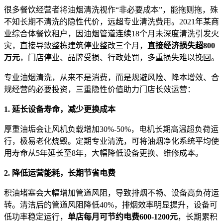
很多餐饮经营者将油烟清洗视作“非必要成本”，能拖则拖，殊
不知长期不清洗的隐性代价，远超专业清洗费用。2021年某商
业综合体餐饮租户，因油烟管道连续18个月未深度清洗引发火
灾，直接导致整栋建筑停业整改三个月，
直接经济损失超800
万元
，门店停业、品牌受损、行政处罚，多重损失难以挽回。
专业油烟清洗，从来不是消费，而是规避风险、降本增效、合
规经营的必要投资，三重隐性价值助力门店长效运营：
1. 延长设备寿命，减少更换成本
厚重油垢会让风机负载增加30%-50%，电机长期高温超负荷运
行，极易老化烧毁。定期专业清洗，可将油烟净化系统平均使
用寿命从5年延长至8年，大幅降低设备更换、维修成本。
2. 降低运营能耗，长期节省电费
积油堵塞会大幅增加管道风阻，导致排烟不畅、设备高负荷运
转。清洁后的管道风阻降低40%，排烟效率明显提升，设备可
低功率稳定运行，
单店每月可节约电费600-1200元
，长期累积